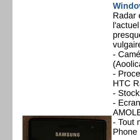
Windo
Radar 
l'actue
presque
vulgair
- Camér
(Aooli
- Proc
HTC Ra
- Stock
- Ecra
AMOL
- Tout
Phone 