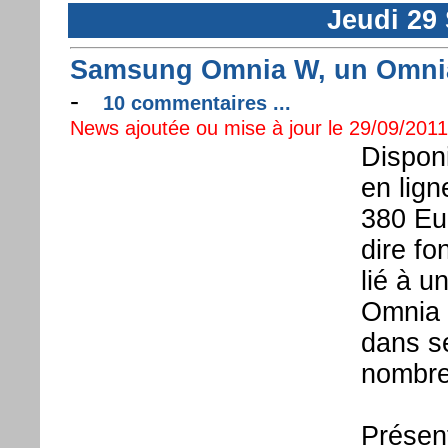
Jeudi 29
Samsung Omnia W, un Omnia 
-
10 commentaires ...
News ajoutée ou mise à jour le 29/09/2011 
Dispon
en lig
380 Eur
dire fo
lié à u
Omnia 
dans se
nombre
Présen