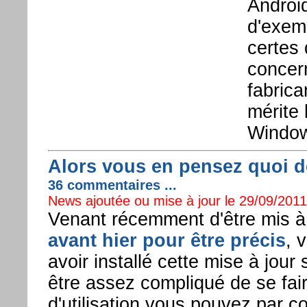
Android
d'exem
certes 
concern
fabric
mérite
Window
Alors vous en pensez quoi 
36 commentaires ...
News ajoutée ou mise à jour le 29/09/2011 
Venant récemment d'être mis à d
avant hier pour être précis
, 
avoir installé cette mise à jour
être assez compliqué de se fai
d'utilisation vous pouvez par 