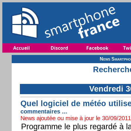
Accueil
Discord
Facebook
Twi
News Smartphon
Recherche
Vendredi 3
Quel logiciel de météo util
commentaires ...
News ajoutée ou mise à jour le 30/09/2011 
Programme le plus regardé à la 