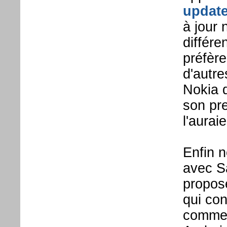
updat
à jour
différe
préfère
d'autr
Nokia 
son pr
l'aurai
Enfin 
avec S
propose
qui co
commer