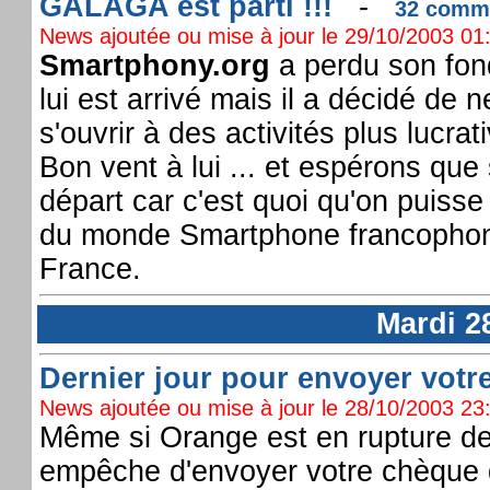
GALAGA est parti !!!
-
32 comme
News ajoutée ou mise à jour le 29/10/2003 01:
Smartphony.org
a perdu son fon
lui est arrivé mais il a décidé de
s'ouvrir à des activités plus lucra
Bon vent à lui ... et espérons q
départ car c'est quoi qu'on puisse
du monde Smartphone francophone
France.
Mardi 2
Dernier jour pour envoyer votre 
News ajoutée ou mise à jour le 28/10/2003 23:
Même si Orange est en rupture de
empêche d'envoyer votre chèque d