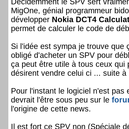
Décidemment le SPV sert vraiment 
MigOne, génial programmeur bidoui
développer
Nokia DCT4 Calcula
permet de calculer le code de dé
Si l'idée est sympa je trouve que ç
obligé d'acheter un SPV pour déb
ça peut être utile à tous ceux qui
désirent vendre celui ci ... suite 
Pour l'instant le logiciel n'est pas
devrait l'être sous peu sur le
for
l'origine de cette news.
Il est fort ce SPV non (Spéciale