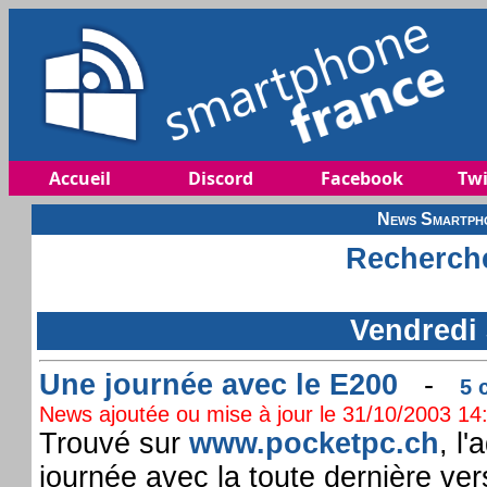
Accueil
Discord
Facebook
Twi
News Smartpho
Recherche
Vendredi 
Une journée avec le E200
-
5 
News ajoutée ou mise à jour le 31/10/2003 14:
Trouvé sur
www.pocketpc.ch
, l
journée avec la toute dernière ver