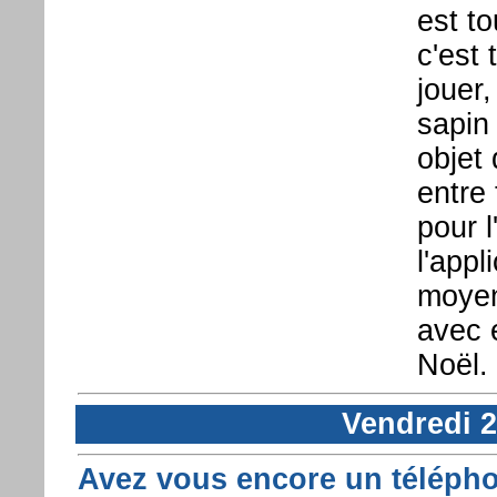
est t
c'est 
jouer
sapin 
objet 
entre
pour l
l'appl
moyen
avec e
Noël.
Vendredi 
Avez vous encore un télépho