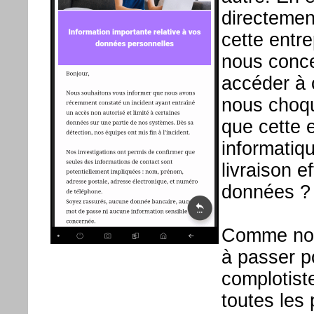
directement
cette entr
nous concer
accéder à 
nous choqu
que cette 
informatiq
livraison e
données ?
Comme nous
à passer p
complotist
toutes les