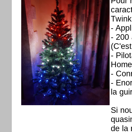
Pour 
caract
Twink
- Appl
- 200
(C'es
- Pil
Home 
- Con
- Eno
la gu
Si no
quasi
de la 