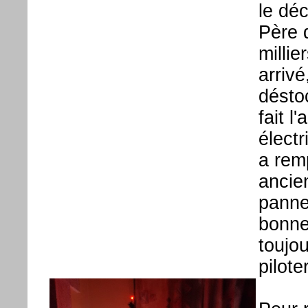
le dé
Père 
millie
arrivé
désto
fait l
électr
a rem
ancie
panne
bonne
toujou
pilote