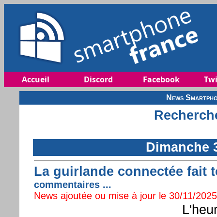
Accueil
Discord
Facebook
Twi
News Smartpho
Recherche
Dimanche 
La guirlande connectée fait t
commentaires ...
News ajoutée ou mise à jour le 30/11/2025 
L'heur