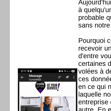
Aujourd'hu
à quelqu'un
probable q
sans notre
Pourquoi c
recevoir u
d'entre vo
certaines 
volées à de
ces donnée
en ce qui 
laquelle n
entreprise 
autre. En e