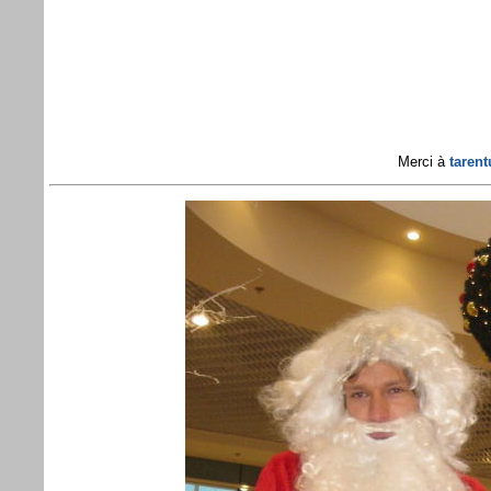
Merci à
taren