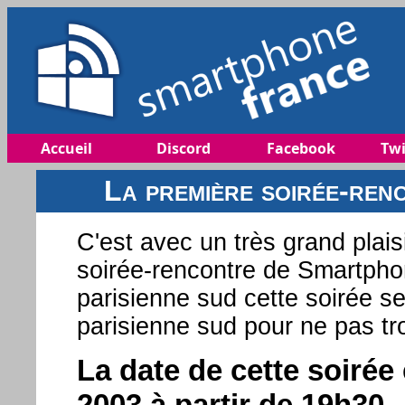
Accueil
Discord
Facebook
Twi
La première soirée-re
C'est avec un très grand plai
soirée-rencontre de Smartpho
parisienne sud cette soirée s
parisienne sud pour ne pas tr
La date de cette soirée
2003 à partir de 19h30.