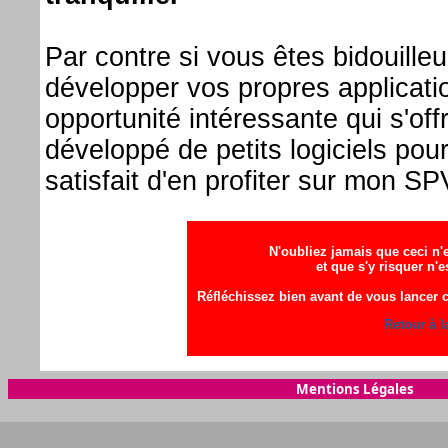
Par contre si vous êtes bidouill
développer vos propres applicati
opportunité intéressante qui s'of
développé de petits logiciels pour
satisfait d'en profiter sur mon SP
N'oubliez jamais que ceci n'
et que s'y risquer n'e
Réfléchissez bien avant de vous lancer 
Retour à l
Mentions Légales