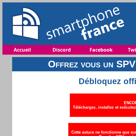
Accueil
Discord
Facebook
Twi
Offrez vous un SPV 
Débloquez off
ENCOR
Téléchargez, installez et exécute
Cette astuce ne fonctionne que sur