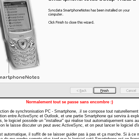
Normalement tout se passe sans encombre :)
ction de synchronisation PC - Smartphone, .il se compose tout naturellement 
tion entre ActiveSync et Outlook, et une partie Smartphone qui servira à exploi
s, le logiciel possède un "installeur" qui réalise tout automatiquement sans
 le laisse discuter un peut avec ActiveSync, et on peut lancer le logiciel d'in
st automatique, il suffit de se laisser guider pas à pas et ça marche. Si à ce m
prise de me rendre compte plus tard que le logiciel coté Smartphone est en franç