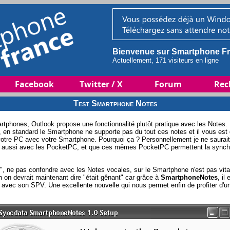
Bienvenue sur Smartphone Fr
Actuellement, 171 visiteurs en ligne
Facebook
Twitter / X
Forum
Rec
Test Smartphone Notes
rtphones, Outlook propose une fonctionnalité plutôt pratique avec les Notes.
k, en standard le Smartphone ne supporte pas du tout ces notes et il vous est
 votre PC avec votre Smartphone. Pourquoi ça ? Personnellement je ne saurait
e aussi avec les PocketPC, et que ces mêmes PocketPC permettent la synchro
", ne pas confondre avec les Notes vocales, sur le Smartphone n'est pas vital
 on devrait maintenant dire "était gênant" car grâce à
SmartphoneNotes
, il
 avec son SPV. Une excellente nouvelle qui nous permet enfin de profiter d'u