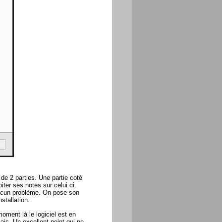
de 2 parties. Une partie coté
ter ses notes sur celui ci.
 aucun problème. On pose son
stallation.
oment là le logiciel est en
ais. Un excellent point qui ne