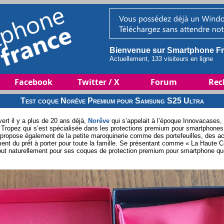
Bienvenue sur Smartphone Fr
Actuellement, 133 visiteurs en ligne
Facebook
Twitter / X
Forum
Rec
Test coque Norêve Premium pour Samsung S25 Ultra
rt il y a plus de 20 ans déjà,
Norêve
qui s’appelait à l’époque Innovacases,
 Tropez qui s’est spécialisée dans les protections premium pour smartphones e
lle propose également de la petite maroquinerie comme des portefeuilles, des
ent du prêt à porter pour toute la famille. Se présentant comme « La Haute 
tout naturellement pour ses coques de protection premium pour smartphone qu