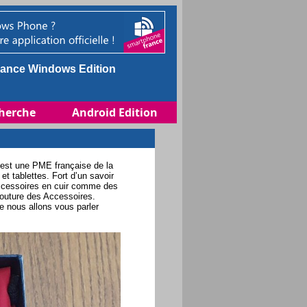
ance Windows Edition
herche
Android Edition
 est une PME française de la
t tablettes. Fort d’un savoir
 accessoires en cuir comme des
Couture des Accessoires.
e nous allons vous parler