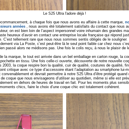
Le S25 Ultra l'adore déjà !
recommancement, à chaque fois que nous avons eu affaire à cette marque,
no
usieurs années
, nous avons été totalement satisfaits du contact que nous 
teur, on est bien loin de l’aspect impersonnel voire inhumain des grandes ma
e heureux d’avoir en contact une entreprise locale française qui répond jus
ire. C’est tellement rare que nous nous sommes sentis obligés de le souligner. 
dement via La Poste, c’est peut-être là le seul point faible car chez nous c’e
bien passé alors ne médisons pas. Une fois le colis reçu, à nous le plaisir de l
e la marque, le tout est arrivée dans un bel emballage en carton rouge, la 
pochette en tissu. Une fois celle-ci ouverte, découverte de notre nouvelle 
 2003, la coque respire bon la qualité, cuir de qualité, coutures de qualité, fin
oint critique avec ce type d’accessoire étant l’adaptation au smartphone lui-mê
nt convenablement et devrait permettre à notre S25 Ultra d’être protégé quand n
e de coque que nous envisageons d’utiliser au quotidien, même si elle est pré
ipalement en dehors de heures de travail en fait. Pour les moments plus sensi
moments chics, faire le choix d’une coque chic est totalement cohérent.