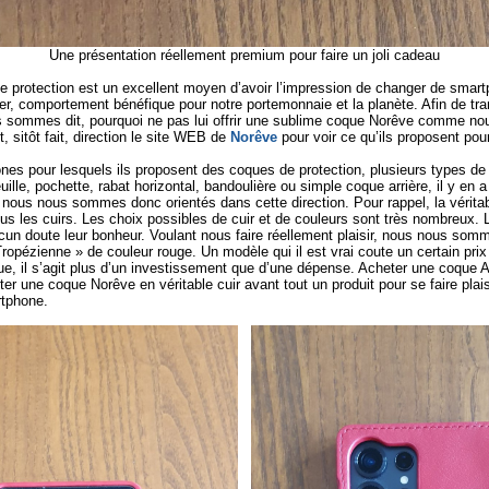
Une présentation réellement premium pour faire un joli cadeau
 protection est un excellent moyen d’avoir l’impression de changer de smartp
r, comportement bénéfique pour notre portemonnaie et la planète. Afin de tra
s sommes dit, pourquoi ne pas lui offrir une sublime coque Norêve comme nous
, sitôt fait, direction le site WEB de
Norêve
pour voir ce qu’ils proposent pour
es pour lesquels ils proposent des coques de protection, plusieurs types de
uille, pochette, rabat horizontal, bandoulière ou simple coque arrière, il y en 
, nous nous sommes donc orientés dans cette direction. Pour rappel, la véri
ous les cuirs. Les choix possibles de cuir et de couleurs sont très nombreux. L
cun doute leur bonheur. Voulant nous faire réellement plaisir, nous nous som
opézienne » de couleur rouge. Un modèle qui il est vrai coute un certain pri
que, il s’agit plus d’un investissement que d’une dépense. Acheter une coque 
r une coque Norêve en véritable cuir avant tout un produit pour se faire plai
rtphone.