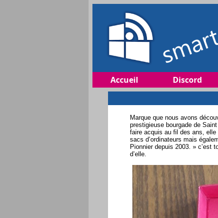
Accueil
Discord
Marque que nous avons découve
prestigieuse bourgade de Saint
faire acquis au fil des ans, e
sacs d’ordinateurs mais égalem
Pionnier depuis 2003. » c’est 
d’elle.