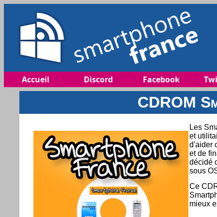
Accueil
Discord
Facebook
Twi
CDROM Sma
Les Smar
et utili
d'aider 
et de fi
décidé 
sous OS
Ce CDRO
Smartph
mieux e