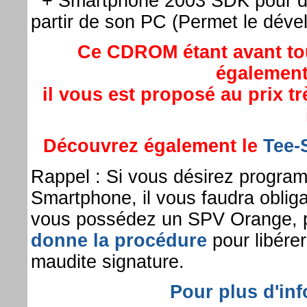
+ Smartphone 2003 SDK pour dév
partir de son PC (Permet le dé
Ce CDROM étant avant tout
également
il vous est proposé au prix t
Découvrez également le
Tee-S
Rappel : Si vous désirez program
Smartphone, il vous faudra oblig
vous possédez un SPV Orange, p
donne la procédure
pour libérer
maudite signature.
Pour plus d'in