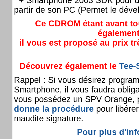
+ Smartphone 2003 SDK pour dév
partir de son PC (Permet le dé
Ce CDROM étant avant tout
également
il vous est proposé au prix t
Découvrez également le
Tee-S
Rappel : Si vous désirez program
Smartphone, il vous faudra oblig
vous possédez un SPV Orange, p
donne la procédure
pour libérer
maudite signature.
Pour plus d'in