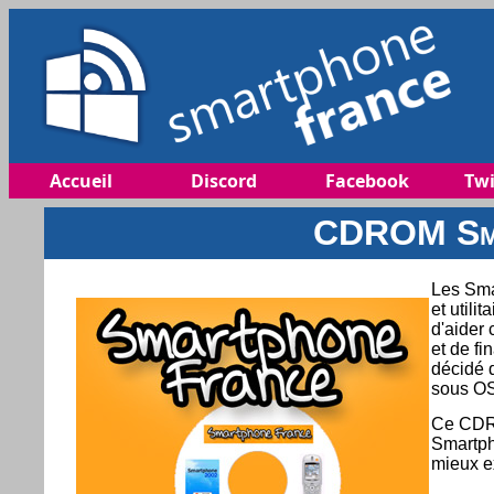
Accueil
Discord
Facebook
Twi
CDROM Sma
Les Smar
et utili
d'aider 
et de fi
décidé 
sous OS
Ce CDRO
Smartph
mieux e