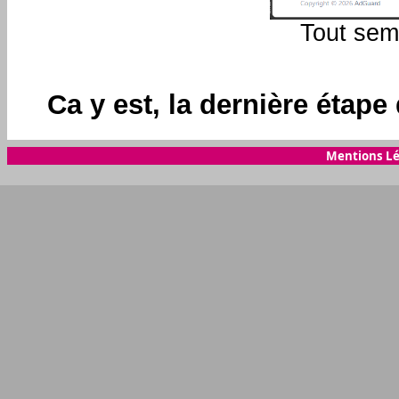
Tout semb
Ca y est, la dernière étape
Mentions Lé