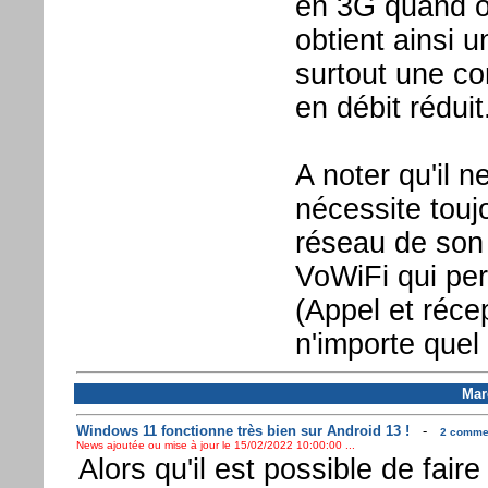
en 3G quand on
obtient ainsi 
surtout une co
en débit réduit
A noter qu'il 
nécessite touj
réseau de son 
VoWiFi qui per
(Appel et réce
n'importe quel
Mar
Windows 11 fonctionne très bien sur Android 13 !
-
2 commen
News ajoutée ou mise à jour le 15/02/2022 10:00:00 ...
Alors qu'il est possible de faire