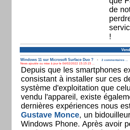
que F
de not
perdre
servi
!
Vend
Windows 11 sur Microsoft Surface Duo ?
-
2 commentaires ...
News ajoutée ou mise à jour le 04/02/2022 15:15:15 ...
Depuis que les smartphones exi
consistant à installer sur ces d
système d'exploitation que celu
vendu l'appareil, existe égalem
dernières expériences nous es
Gustave Monce
, un bidouille
Windows Phone. Après avoir pe