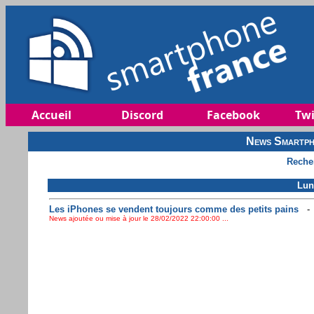
Accueil
Discord
Facebook
Twi
News Smartph
Reche
Lun
Les iPhones se vendent toujours comme des petits pains
News ajoutée ou mise à jour le 28/02/2022 22:00:00 ...