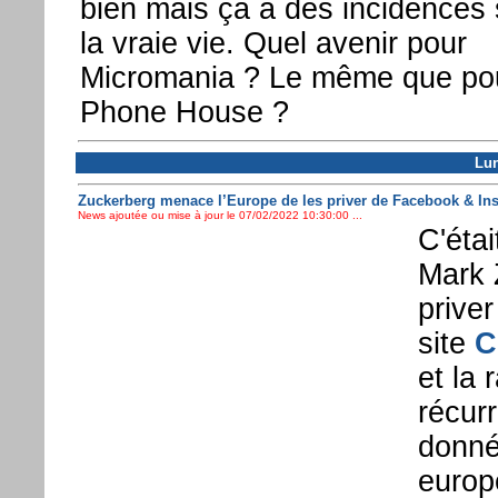
bien mais ça a des incidences 
la vraie vie. Quel avenir pour
Micromania ? Le même que po
Phone House ?
Lun
Zuckerberg menace l’Europe de les priver de Facebook & In
News ajoutée ou mise à jour le 07/02/2022 10:30:00 ...
C'éta
Mark 
prive
site
C
et la
récurr
donné
europ