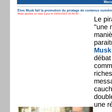
Mercr
Elon Musk fait la promotion du piratage de contenus numéri
News ajoutée ou mise à jour le 23/02/2022 10:30:00 ...
Le pi
"une 
maniè
parait
Musk
débat
comme
riches
messa
cauch
doubl
une r