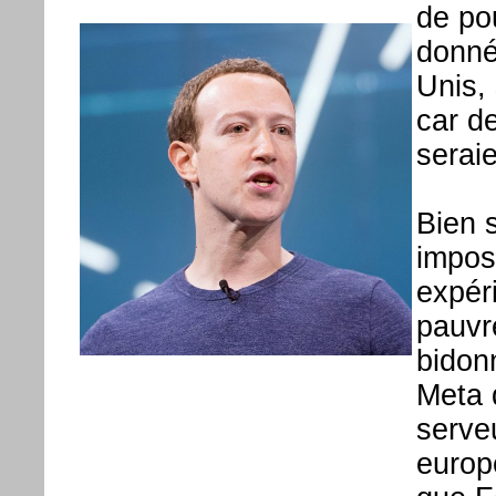
de pou
donné
Unis, 
car d
seraie
Bien 
imposs
expér
pauvr
bidonn
Meta 
serveu
europ