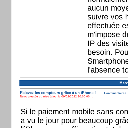
aucun moye
suivre vos 
effectuée es
m'impose de
IP des visit
besoin. Pou
Smartphone 
l'absence to
Merc
Relevez les compteurs grâce à un iPhone !
-
4 commentaires .
News ajoutée ou mise à jour le 09/02/2022 10:00:00 ...
Si le paiement mobile sans con
a vu le jour pour beaucoup grâ