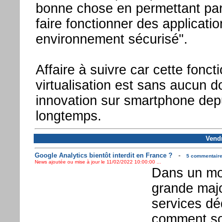
bonne chose en permettant pa
faire fonctionner des applicati
environnement sécurisé".
Affaire à suivre car cette foncti
virtualisation est sans aucun d
innovation sur smartphone dep
longtemps.
Vendr
Google Analytics bientôt interdit en France ?
-
5 commentaires
News ajoutée ou mise à jour le 11/02/2022 10:00:00 ...
Dans un mon
grande majo
services dé
comment son