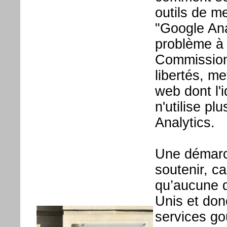
outils de me
"Google Ana
problème à
Commission 
libertés, m
web dont l'i
n'utilise pl
Analytics.
Une démarc
soutenir, c
qu’aucune d
Unis et don
services g