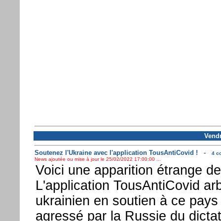
Vendr
Soutenez l'Ukraine avec l'application TousAntiCovid !
-
4 c
News ajoutée ou mise à jour le 25/02/2022 17:00:00 ...
Voici une apparition étrange de
L'application TousAntiCovid ar
ukrainien en soutien à ce pay
agressé par la Russie du dictat