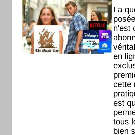
La qu
posée
n'est
abonn
vérit
en li
exclus
premi
cette 
pratiq
est qu
perme
tous l
bien 