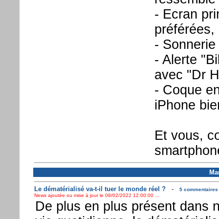
- Ecran pr
préférées,
- Sonnerie
- Alerte "B
avec "Dr 
- Coque en
iPhone bie
Et vous, c
smartphon
Mar
Le dématérialisé va-t-il tuer le monde réel ?
-
5 commentaires .
News ajoutée ou mise à jour le 08/02/2022 12:00:00 ...
De plus en plus présent dans n