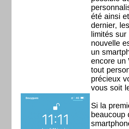
personnalis
été ainsi 
dernier, le
limités su
nouvelle e
un smartph
encore un 
tout perso
précieux v
vous soit l
Si la premi
beaucoup q
smartphone 