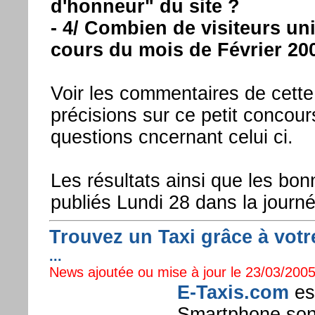
d'honneur" du site ?
- 4/ Combien de visiteurs uni
cours du mois de Février 20
Voir les commentaires de cett
précisions sur ce petit concou
questions cncernant celui ci.
Les résultats ainsi que les bo
publiés Lundi 28 dans la journé
Trouvez un Taxi grâce à votr
...
News ajoutée ou mise à jour le 23/03/2005
E-Taxis.com
est
Smartphone sont