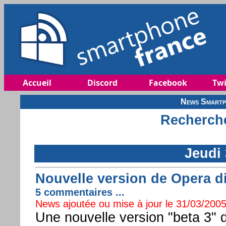
Accueil
Discord
Facebook
Twi
News Smartp
Recherche
Jeudi
Nouvelle version de Opera di
5 commentaires ...
News ajoutée ou mise à jour le 31/03/2005 
Une nouvelle version "beta 3" d