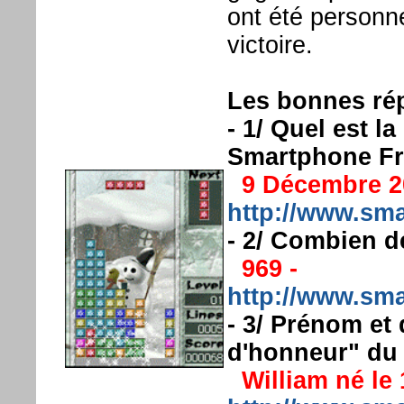
ont été personn
victoire.
Les bonnes rép
- 1/ Quel est la
Smartphone Fr
9 Décembre 2
http://www.sma
- 2/ Combien d
969 -
http://www.sma
- 3/ Prénom et
d'honneur" du 
William né le 