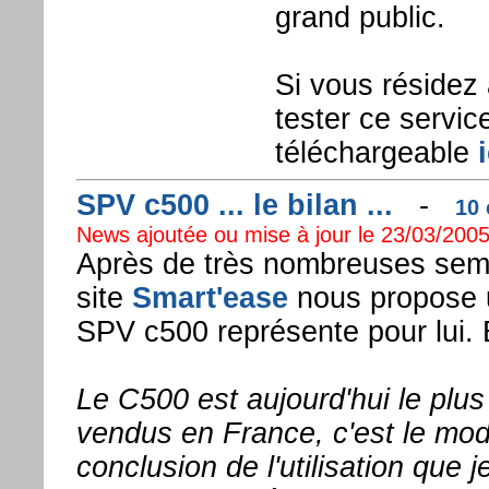
grand public.
Si vous résidez
tester ce service
téléchargeable
i
SPV c500 ... le bilan ...
-
10 
News ajoutée ou mise à jour le 23/03/2005
Après de très nombreuses semai
site
Smart'ease
nous propose un
SPV c500 représente pour lui. E
Le C500 est aujourd'hui le plu
vendus en France, c'est le modè
conclusion de l'utilisation que j