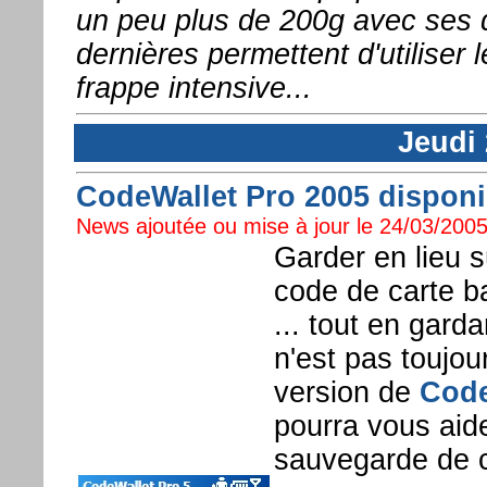
un peu plus de 200g avec ses 
dernières permettent d'utiliser
frappe intensive...
Jeudi
CodeWallet Pro 2005 disponib
News ajoutée ou mise à jour le 24/03/2005
Garder en lieu 
code de carte b
... tout en gard
n'est pas toujou
version de
Code
pourra vous aid
sauvegarde de c