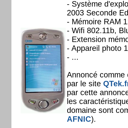
- Système d'expl
2003 Seconde Edi
- Mémoire RAM 
- Wifi 802.11b, B
- Extension mém
- Appareil photo 
- ...
Annoncé comme d
par le site
QTek.f
par cette annonce
les caractéristiq
domaine sont comme
AFNIC
).