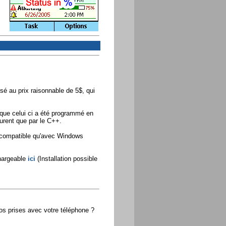
é au prix raisonnable de 5$, qui
 que celui ci a été programmé en
jurent que par le C++.
u compatible qu'avec Windows
chargeable
ici
(Installation possible
os prises avec votre téléphone ?