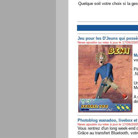
Quelque soit votre choix si la ges
Jeu pour les D'Jeuns qui possè
News ajoutée ou mise à jour le 17/06/2005
Ma
vo
Pl
.N
Un
Mo
A 
di
Photoblog wanadoo, livebox et
News ajoutée ou mise à jour le 17/06/2005
Vous rentrez d'un long week-end c
Grâce au transfert Bluetooth, vot