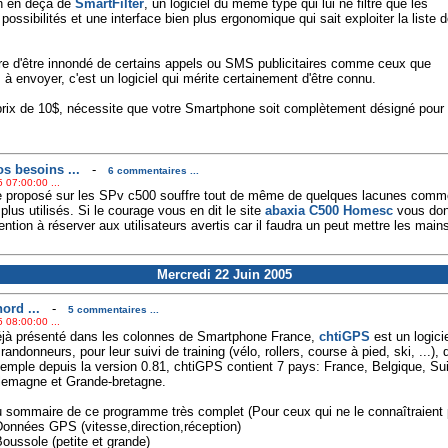
en en deça de
SmartFilter
, un logiciel du même type qui lui ne filtre que les
ossibilités et une interface bien plus ergonomique qui sait exploiter la liste 
e d'être innondé de certains appels ou SMS publicitaires comme ceux que
 à envoyer, c'est un logiciel qui mérite certainement d'être connu.
 prix de 10$, nécessite que votre Smartphone soit complètement désigné pour
s besoins ...
-
6 commentaires ...
 07:00:00 ...
ge proposé sur les SPv c500 souffre tout de même de quelques lacunes comm
us utilisés. Si le courage vous en dit le site
abaxia C500 Homesc
vous don
ention à réserver aux utilisateurs avertis car il faudra un peut mettre les ma
Mercredi 22 Juin 2005
ord ...
-
5 commentaires ...
 08:00:00 ...
jà présenté dans les colonnes de Smartphone France,
chtiGPS
est un logici
 randonneurs, pour leur suivi de training (vélo, rollers, course à pied, ski, ...)
emple depuis la version 0.81, chtiGPS contient 7 pays: France, Belgique, S
lemagne et Grande-bretagne.
 sommaire de ce programme très complet (Pour ceux qui ne le connaîtraient 
Données GPS (vitesse,direction,réception)
Boussole (petite et grande)