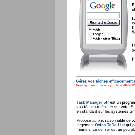
E
e
L
c
l
W
..
U
s
P
Gérez vos tâches efficacement 
News ajoutée ou mise à jour le 20/06/2005
Task Manager SP
est un program
vos tâches à réaliser sur votre Sm
en standard sur les systèmes S
Proposé au prix raisonnable de 5$,
largement
Oxios ToDo List
qui po
même si ce dernier est un peu plu