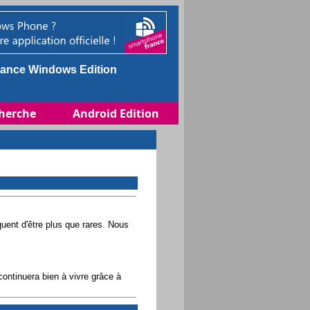
ance Windows Edition
herche
Android Edition
uent d'être plus que rares. Nous
ontinuera bien à vivre grâce à