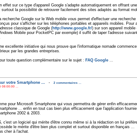
n effet sur ce type d'appareil Google s'adapte automatiquement en offrant une
t surtout la possibilité de retrouver facilement des sites adaptés au format mob
a recherche Google sur le Web mobile vous permet d'effectuer une recherche
onçus pour s'afficher sur les téléphones portables et appareils mobiles. Pour acc
'adresse classique de Google (
http://www.google.fr/
) sur son appareil mobile
indows Mobile pour PocketPC par exemple) il suffit de taper l'adresse suivan
.
ne excellente initiative qui nous prouve que l'informatique nomade commence 
érieux par les grandes entreprises.
our toute question complémentaire sur le sujet :
FAQ Google
...
sur votre Smartphone ...
-
2 commentaires ...
 08:00:00 ...
me pour Microsoft Smartphone qui vous permettra de gérer enfin efficaceme
artphone ... enfin en tout cas bien plus efficacement que l'application fournie
martphone 2002 & 2003.
 c'est un logiciel qui mérite d'être connu même si à la rédaction on lui préfèr
ssède le mérite d'être bien plus complet et surtout disponible en français ...
s cher à l'achat.