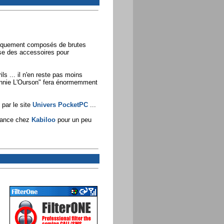
niquement composés de brutes
se des accessoires pour
 ... il n'en reste pas moins
Winnie L'Ourson" fera énormemment
 par le site
Univers PocketPC
...
France chez
Kabiloo
pour un peu