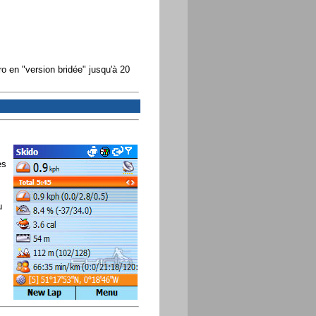
o en "version bridée" jusqu'à 20
es
u