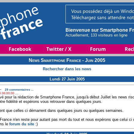
Bienvenue sur Smartphone Fr
Actuellement, 133 visiteurs en ligne
Facebook
Twitter / X
Forum
Rec
News Smartphone France - Juin 2005
Rechercher dans les news
Lundi 27 Juin 2005
-
29 commentaires ...
 06:00:00 ...
é pour la rédaction de Smartphone France, jusqu'à début Juillet les news risq
re fidélité et espérons vous retrouver dans quelques jours.
t que celles ci démarrent dans quelques jours ou quelques semaines.
rance n'en reste pour autant pas mort du tout et nous expérons que celui ci c
ns le
forum du site
:)