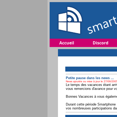
Accueil
Discord
Petite pause dans les news ...
News ajoutée ou mise à jour le 27/06/2005
Le temps des vacances étant arriv
vous remercions d'avance pour vot
Bonnes Vacances à vous égalemen
Durant cette période Smartphone F
vos nombreuses participations da