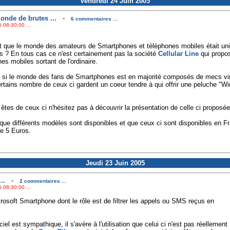
Vendredi 24 Juin 2005
nde de brutes ...
-
6 commentaires ...
 08:30:00 ...
it que le monde des amateurs de Smartphones et téléphones mobiles était u
s ? En tous cas ce n'est certainement pas la société
Cellular Line
qui propo
es mobiles sortant de l'ordinaire.
t si le monde des fans de Smartphones est en majorité composés de mecs virils
ertains nombre de ceux ci gardent un coeur tendre à qui offrir une peluche "
êtes de ceux ci n'hésitez pas à découvrir la présentation de celle ci proposée
 que différents modèles sont disponibles et que ceux ci sont disponibles en 
e 5 Euros.
Jeudi 23 Juin 2005
..
-
2 commentaires ...
 08:30:00 ...
crosoft Smartphone dont le rôle est de filtrer les appels ou SMS reçus en
ciel est sympathique, il s'avère à l'utilisation que celui ci n'est pas réellement