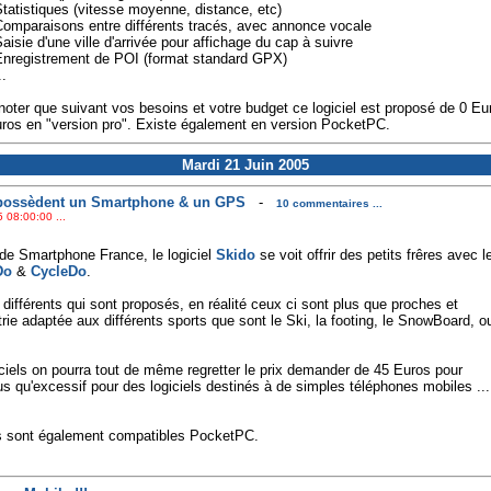
Statistiques (vitesse moyenne, distance, etc)
Comparaisons entre différents tracés, avec annonce vocale
Saisie d'une ville d'arrivée pour affichage du cap à suivre
Enregistrement de POI (format standard GPX)
..
noter que suivant vos besoins et votre budget ce logiciel est proposé de 0 Eur
ros en "version pro". Existe également en version PocketPC.
Mardi 21 Juin 2005
ui possèdent un Smartphone & un GPS
-
10 commentaires ...
 08:00:00 ...
de Smartphone France, le logiciel
Skido
se voit offrir des petits frêres avec l
Do
&
CycleDo
.
s différents qui sont proposés, en réalité ceux ci sont plus que proches et
rie adaptée aux différents sports que sont le Ski, la footing, le SnowBoard, o
ciels on pourra tout de même regretter le prix demander de 45 Euros pour
s qu'excessif pour des logiciels destinés à de simples téléphones mobiles ...
s sont également compatibles PocketPC.