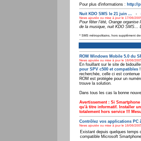
Pour plus d'informations :
http://
Nuit KDO SMS le 21 juin ...
-
News ajoutée ou mise à jour le 17/06/2005
Pour fêter l’été, Orange organise 
de la musique, nuit KDO SMS… L
* SMS métropolitains, hors supplément des
ROM Windows Mobile 5.0 du SP
News ajoutée ou mise à jour le 16/06/2005
En fouillant sur le site de bidou
pour SPV c500 et compatibles
!
recherchée, celle ci est contenue
ROM est protégée pour un numéro IM
trouve la solution.
Dans tous les cas la bonne nouve
Avertissement : Si Smartphone
qu'à titre informatif. Installer 
totalement hors service !!! Mesu
Contrôlez vos applications PC à
News ajoutée ou mise à jour le 16/06/2005
Existant depuis quelques temps 
compatible Microsoft Smartphone 