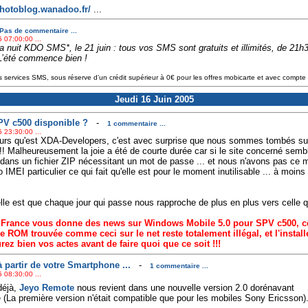
photoblog.wanadoo.fr/
...
Pas de commentaire ...
 07:00:00 ...
la nuit KDO SMS*, le 21 juin : tous vos SMS sont gratuits et illimités, de 21h
’été commence bien !
 services SMS, sous réserve d’un crédit supérieur à 0€ pour les offres mobicarte et avec compte
Jeudi 16 Juin 2005
V c500 disponible ?
-
1 commentaire ...
 23:30:00 ...
illeurs qu'est XDA-Developers, c'est avec surprise que nous sommes tombés s
!! Malheureusement la joie a été de courte durée car si le site concerné sem
 dans un fichier ZIP nécessitant un mot de passe ... et nous n'avons pas ce m
EI particulier ce qui fait qu'elle est pour le moment inutilisable ... à moins
lle est que chaque jour qui passe nous rapproche de plus en plus vers celle
 France vous donne des news sur Windows Mobile 5.0 pour SPV c500, cec
une ROM trouvée comme ceci sur le net reste totalement illégal, et l'instal
rez bien vos actes avant de faire quoi que ce soit !!!
 partir de votre Smartphone ...
-
1 commentaire ...
 08:30:00 ...
déjà,
Jeyo Remote
nous revient dans une nouvelle version 2.0 dorénavant
(La première version n'était compatible que pour les mobiles Sony Ericsson)