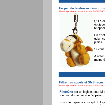
Un peu de tendresse dans un mo
News ajoutée ou mise à jour le 24/06/2005
Qui a d
épaisse
téléphon
En effe
qu'un c
plaisir.
Si vous 
A noter
moins d
Filtrer les appels et SMS reçus .
News ajoutée ou mise à jour le 23/06/2005
FilterOne
est un logiciel pour Mi
fonction du numéro de l'appelant.
Si sur le papier le concept du logi