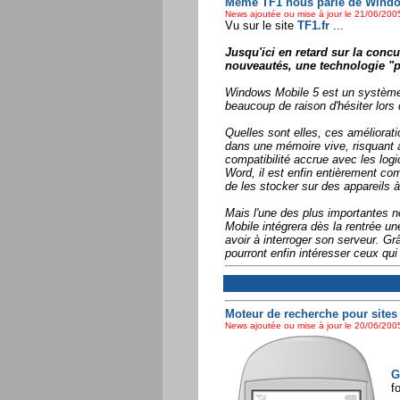
Même TF1 nous parle de Window
News ajoutée ou mise à jour le 21/06/2005
Vu sur le site
TF1.fr
...
Jusqu'ici en retard sur la con
nouveautés, une technologie "p
Windows Mobile 5 est un système qu
beaucoup de raison d'hésiter lors 
Quelles sont elles, ces améliorat
dans une mémoire vive, risquant a
compatibilité accrue avec les logi
Word, il est enfin entièrement co
de les stocker sur des appareils à 
Mais l'une des plus importantes n
Mobile intégrera dès la rentrée un
avoir à interroger son serveur. G
pourront enfin intéresser ceux qui
Moteur de recherche pour sites 
News ajoutée ou mise à jour le 20/06/2005
G
f