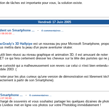
tion de tâches est importante pour vous, la solution existe.
Vendredi 17 Juin 2005
dent un Smartphone ...
-
4 commentaires ...
 08:00:00 ...
cGrady's 3D Halfpipe
est un nouveau jeu pour Microsoft Smartphone, propos
us mettra dans la peau d'un jeune aventurier skater.
utôt bien réussi au niveau graphique et animation 3D, il est amusant de noter
ET ce qui fera certement dresser les cheveux sur la tête des puristes qui ne 
e curiosité qui a malheureusement son revers car celui ci n'est bien entend
bile 2003 :(
noter pour les plus curieux qu'une version de démonstration est librement té
rectement à partir de son Smartphone).
 Smartphone ...
-
6 commentaires ...
 07:30:00 ...
hargé de souvenirs et vous souhaitez partager les quelques dizaines de phot
re Livebox met en ligne vos photos sur votre Photoblog immédiatement !