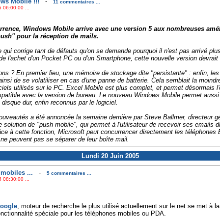
s Mobile !!!
-
11 commentaires ...
 06:00:00 ...
currence, Windows Mobile arrive avec une version 5 aux nombreuses amél
ush" pour la réception de mails.
i corrige tant de défauts qu'on se demande pourquoi il n'est pas arrivé plus tô
de l'achet d'un Pocket PC ou d'un Smartphone, cette nouvelle version devrait d
ions ? En premier lieu, une mémoire de stockage dite "persistante" : enfin, l
insi de se volatiliser en cas d'une panne de batterie. Cela semblait la moin
ciels utilisés sur le PC. Excel Mobile est plus complet, et permet désormais l
mpatible avec la version de bureau. Le nouveau Windows Mobile permet aussi d
disque dur, enfin reconnus par le logiciel.
ouveautés a été annoncée la semaine dernière par Steve Ballmer, directeur gé
e solution de "push mobile", qui permet à l'utilisateur de recevoir ses emails
râce à cette fonction, Microsoft peut concurrencer directement les téléphones
 ne peuvent pas se séparer de leur boîte mail.
Lundi 20 Juin 2005
mobiles ...
-
5 commentaires ...
 08:30:00 ...
oogle
, moteur de recherche le plus utilisé actuellement sur le net se met à l
onctionnalité spéciale pour les téléphones mobiles ou PDA.