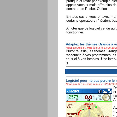
pratique et reste par exemple bi
appels vocaux mais offre plus de p
contacts de Pocket Outlook.
En tous cas si vous en avez marr
certains opérateurs n'hésitent pas
A noter que ce logiciel vendu au
fonctionner.
Adaptez les thèmes Orange à vo
News ajoutée ou mise à jour le 23/06/2005
Plutôt réussis, les thèmes Oran
raccourcis à vos programmes les pl
ceux ci à vos besoins. Une interv
:)
Logiciel pour ne pas perdre le n
News ajoutée ou mise à jour le 22/06/2005
Dé
et
ex
Al
Au
- 
- 