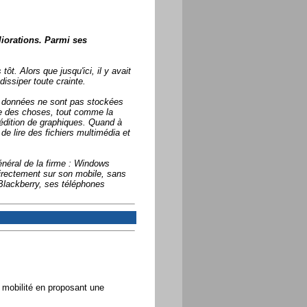
iorations. Parmi ses
t. Alors que jusqu'ici, il y avait
issiper toute crainte.
es données ne sont pas stockées
dre des choses, tout comme la
'édition de graphiques. Quand à
e lire des fichiers multimédia et
néral de la firme : Windows
 directement sur son mobile, sans
 Blackberry, ses téléphones
a mobilité en proposant une