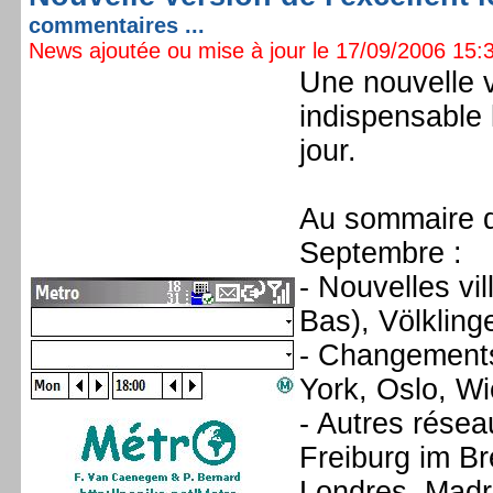
commentaires ...
News ajoutée ou mise à jour le 17/09/2006 15:3
Une nouvelle v
indispensable 
jour.
Au sommaire d
Septembre :
- Nouvelles vi
Bas), Völkling
- Changements 
York, Oslo, W
- Autres rése
Freiburg im B
Londres, Madri