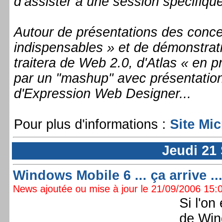
d’assister à une session spécifiq
Autour de présentations des conce
indispensables » et de démonstrati
traitera de Web 2.0, d'Atlas « en p
par un "mashup" avec présentatio
d'Expression Web Designer...
Pour plus d'informations :
Site Mi
Jeudi 21
Windows Mobile 6 ... ça arrive ...
News ajoutée ou mise à jour le 21/09/2006 15:0
Si l'on
de Win