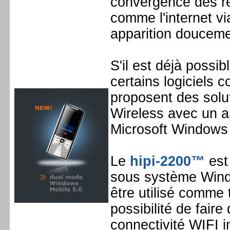
convergence des r
comme l'internet v
apparition doucem
S'il est déjà possi
certains logiciels
proposent des sol
Wireless avec un a
Microsoft Windows 
Le
hipi-2200™
est
sous système Windo
être utilisé comme 
possibilité de faire
connectivité WIFI i