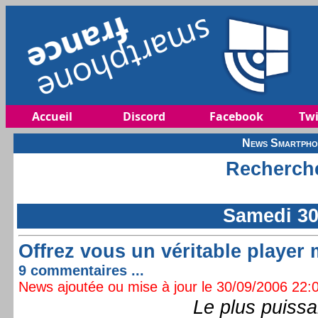
Accueil
Discord
Facebook
Twi
News Smartphon
Recherche
Samedi 30
Offrez vous un véritable player
9 commentaires ...
News ajoutée ou mise à jour le 30/09/2006 22:0
Le plus puissa