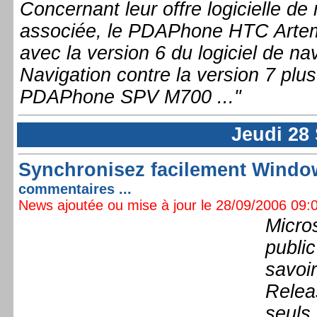
Concernant leur offre logicielle d
associée, le PDAPhone HTC Artemi
avec la version 6 du logiciel de n
Navigation contre la version 7 plus
PDAPhone SPV M700 ..."
Jeudi 28
Synchronisez facilement Window
commentaires ...
News ajoutée ou mise à jour le 28/09/2006 09:0
Micro
public
savoi
Releas
seuls