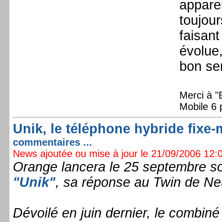
apparei
toujour
faisant
évolue
bon se
Merci à "
Mobile 6 
Unik, le téléphone hybride fixe-
commentaires ...
News ajoutée ou mise à jour le 21/09/2006 12:0
Orange lancera le 25 septembre so
"Unik"
, sa réponse au Twin de Ne
Dévoilé en juin dernier, le combin