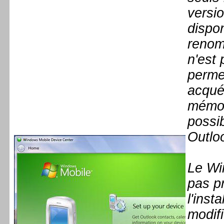
versio
dispo
renom
n'est 
perme
acquér
mémoi
possi
Outlo
Le Wi
pas p
l'ins
modifi