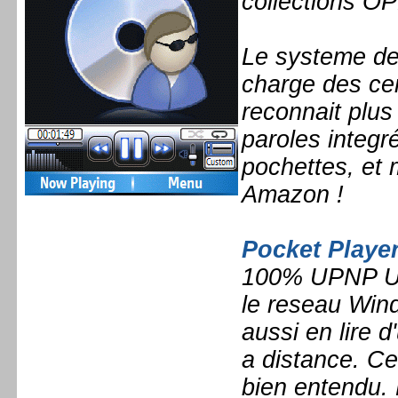
collections O
Le systeme de
charge des ce
reconnait plus
paroles integr
pochettes, et 
Amazon !
Pocket Playe
100% UPNP Univ
le reseau Win
aussi en lire d
a distance. Ce
bien entendu. 