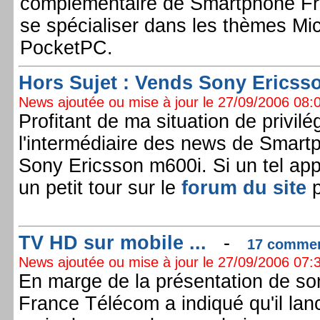
complémentaire de Smartphone Fr
se spécialiser dans les thèmes Mi
PocketPC.
Hors Sujet : Vends Sony Ericsso
News ajoutée ou mise à jour le 27/09/2006 08:0
Profitant de ma situation de privil
l'intermédiaire des news de Smar
Sony Ericsson m600i. Si un tel appa
un petit tour sur le
forum du site
p
TV HD sur mobile ...
-
17 comment
News ajoutée ou mise à jour le 27/09/2006 07:3
En marge de la présentation de s
France Télécom a indiqué qu'il lanc