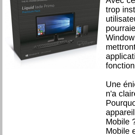
Avec cet
trop ins
utilisat
pourrai
Windows
mettront
applica
fonctio
Une éni
n'a cla
Pourquo
apparei
Mobile 
Mobile e