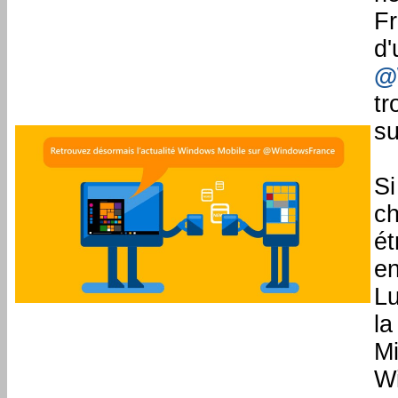
Fr
d'
@
tr
su
Si
ch
ét
en
Lu
la
Mi
Wi