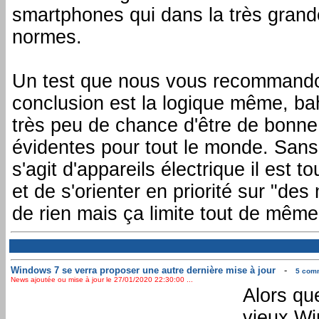
smartphones qui dans la très grand
normes.
Un test que nous vous recommandons
conclusion est la logique même, ba
très peu de chance d'être de bonne 
évidentes pour tout le monde. Sans 
s'agit d'appareils électrique il est 
et de s'orienter en priorité sur "de
de rien mais ça limite tout de mêm
Windows 7 se verra proposer une autre dernière mise à jour
-
5 comm
News ajoutée ou mise à jour le 27/01/2020 22:30:00 ...
Alors qu
vieux Wi