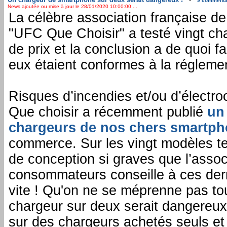
9 commentai
News ajoutée ou mise à jour le 28/01/2020 10:00:00 ...
La célèbre association française 
"UFC Que Choisir" a testé vingt c
de prix et la conclusion a de quoi f
eux étaient conformes à la réglemen
Risques d’incendies et/ou d’électroc
Que choisir a récemment publié
un
chargeurs de nos chers smartp
commerce. Sur les vingt modèles te
de conception si graves que l’asso
consommateurs conseille à ces dern
vite ! Qu'on ne se méprenne pas tou
chargeur sur deux serait dangereux,
sur des chargeurs achetés seuls et