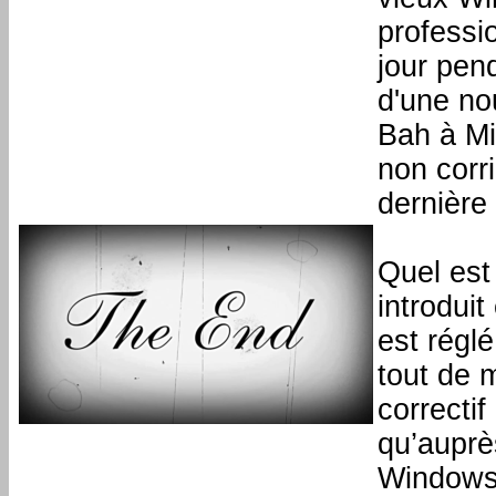
professio
jour pend
d'une no
Bah à Mic
non corri
dernière
Quel est
introduit
est régl
tout de 
correctif
qu’auprès
Windows 