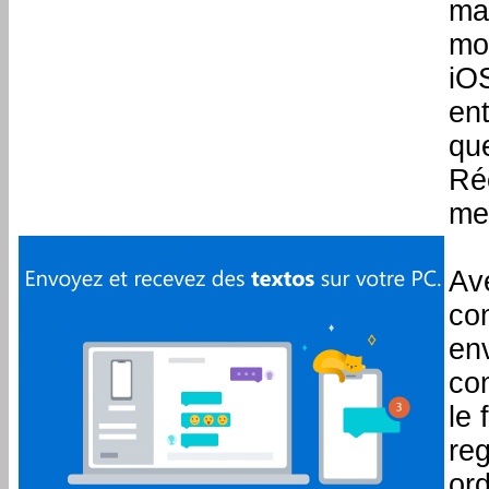
mar
mo
iO
ent
que
Ré
mei
Ave
co
en
con
le
reg
or