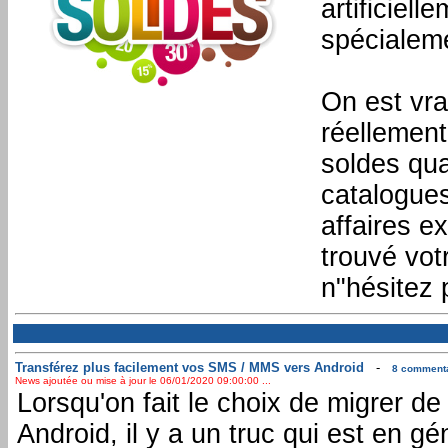
artificiel
spécialeme
On est vra
réellemen
soldes qua
catalogues
affaires e
trouvé vot
n"hésitez 
Transférez plus facilement vos SMS / MMS vers Android
-
8 commentai
News ajoutée ou mise à jour le 06/01/2020 09:00:00 ...
Lorsqu'on fait le choix de migrer 
Android, il y a un truc qui est en g