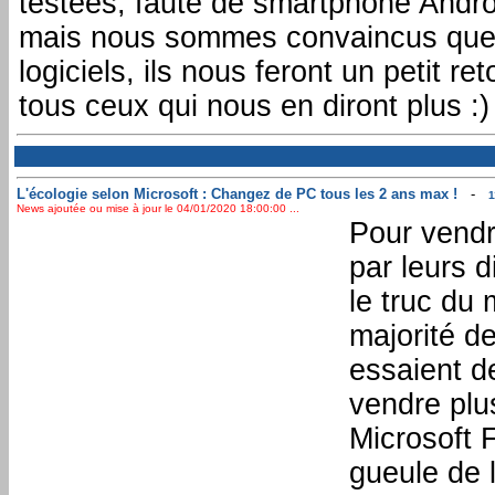
testées, faute de smartphone Andr
mais nous sommes convaincus que s
logiciels, ils nous feront un petit r
tous ceux qui nous en diront plus :)
L'écologie selon Microsoft : Changez de PC tous les 2 ans max !
-
1
News ajoutée ou mise à jour le 04/01/2020 18:00:00 ...
Pour vendr
par leurs d
le truc du 
majorité d
essaient de
vendre plu
Microsoft 
gueule de 