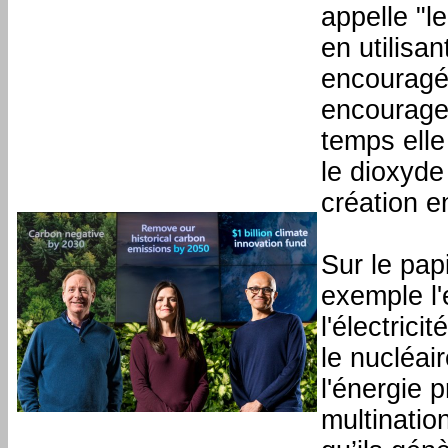
appelle "l
en utilisa
encouragé
encourage
temps elle
le dioxyde
création e
Sur le pap
exemple l'
l'électric
le nucléai
l'énergie 
multinatio