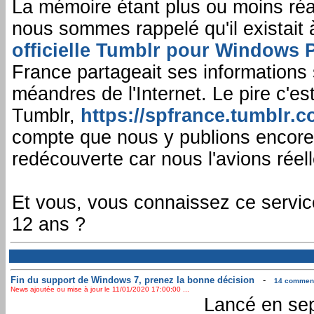
La mémoire étant plus ou moins réa
nous sommes rappelé qu'il existait
officielle Tumblr pour Windows
France partageait ses informations 
méandres de l'Internet. Le pire c'es
Tumblr,
https://spfrance.tumblr.c
compte que nous y publions encore 
redécouverte car nous l'avions réel
Et vous, vous connaissez ce servic
12 ans ?
Fin du support de Windows 7, prenez la bonne décision
-
14 commenta
News ajoutée ou mise à jour le 11/01/2020 17:00:00 ...
Lancé en sep