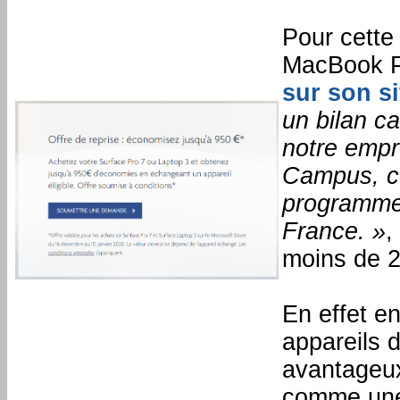
Pour cette 
MacBook Pr
sur son sit
un bilan c
notre empr
Campus, ce
programmes
France. »
,
moins de 2
En effet en
appareils d
avantageux
comme une 