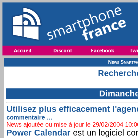
Accueil
Discord
Facebook
Twi
News Smartph
Recherche
Dimanche 
Utilisez plus efficacement l'age
commentaire ...
News ajoutée ou mise à jour le 29/02/2004 10:00
Power Calendar
est un logiciel co