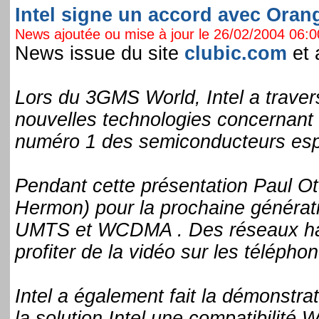
Intel signe un accord avec Orang
News ajoutée ou mise à jour le 26/02/2004 06:00
News issue du site
clubic.com
et 
Lors du 3GMS World, Intel a traver
nouvelles technologies concernant
numéro 1 des semiconducteurs espè
Pendant cette présentation Paul Ot
Hermon) pour la prochaine générat
UMTS et WCDMA . Des réseaux hau
profiter de la vidéo sur les télépho
Intel a également fait la démonstra
la solution Intel une compatibilité 