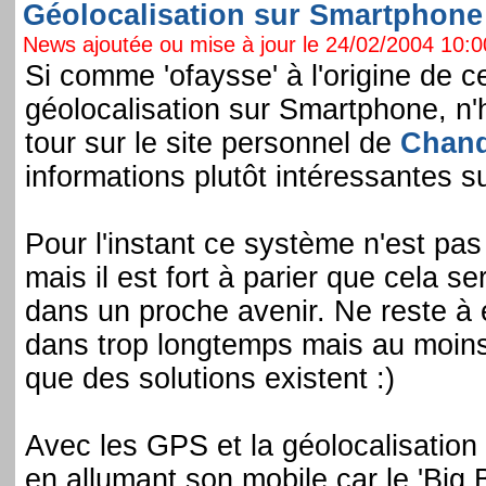
Géolocalisation sur Smartphone .
News ajoutée ou mise à jour le 24/02/2004 10:00
Si comme 'ofaysse' à l'origine de c
géolocalisation sur Smartphone, n'hé
tour sur le site personnel de
Chand
informations plutôt intéressantes su
Pour l'instant ce système n'est pa
mais il est fort à parier que cela 
dans un proche avenir. Ne reste à 
dans trop longtemps mais au moins 
que des solutions existent :)
Avec les GPS et la géolocalisation il
en allumant son mobile car le 'Big