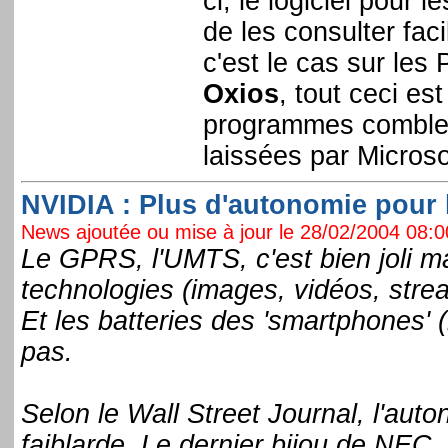
ci, le logiciel pour l
de les consulter fac
c'est le cas sur les
Oxios
, tout ceci e
programmes comblent
laissées par Microso
NVIDIA : Plus d'autonomie pour 
News ajoutée ou mise à jour le 28/02/2004 08:00
Le GPRS, l'UMTS, c'est bien joli ma
technologies (images, vidéos, stre
Et les batteries des 'smartphones' 
pas.
Selon le Wall Street Journal, l'au
faiblarde. Le dernier bijou de NEC