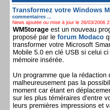
Transformez votre Windows Mob
commentaires ...
News ajoutée ou mise à jour le 26/03/2006 22
WM5torage
est un nouveau pro
proposé par le
forum Modaco
q
transformer votre Microsoft Sm
Mobile 5.0 en clé USB si celui c
mémoire insérée.
Un programme que la rédaction d
malheureusement pas la possibili
moment car étant en déplaceme
sur les plus téméraires d'entre 
leurs premières impressions et v