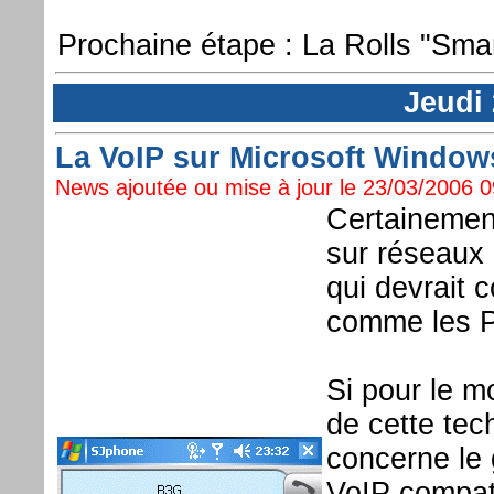
Prochaine étape : La Rolls "Sma
Jeudi
La VoIP sur Microsoft Windows 
News ajoutée ou mise à jour le 23/03/2006 09
Certainement
sur réseaux 
qui devrait 
comme les P
Si pour le 
de cette tec
concerne le 
VoIP compat