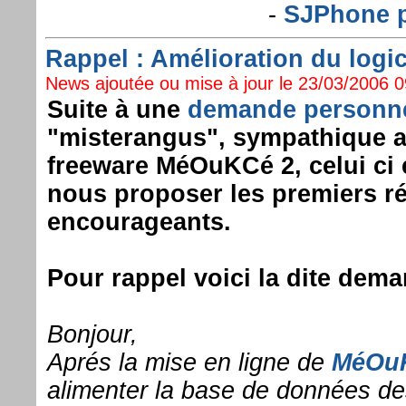
-
SJPhone p
Rappel : Amélioration du logi
News ajoutée ou mise à jour le 23/03/2006 09
Suite à une
demande personne
"misterangus", sympathique au
freeware MéOuKCé 2, celui ci 
nous proposer les premiers ré
encourageants.
Pour rappel voici la dite dema
Bonjour,
Aprés la mise en ligne de
MéOu
alimenter la base de données des