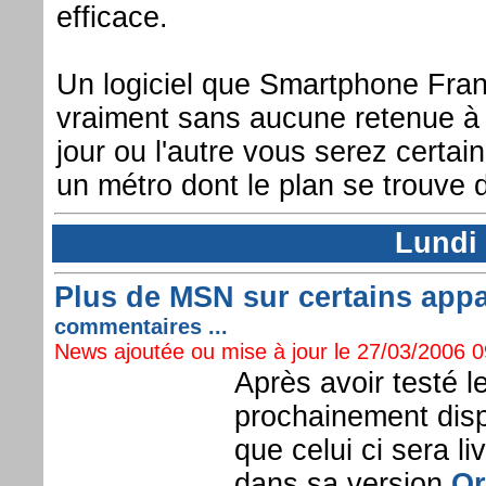
efficace.
Un logiciel que Smartphone Fr
vraiment sans aucune retenue à 
jour ou l'autre vous serez certa
un métro dont le plan se trouve d
Lundi 
Plus de MSN sur certains app
commentaires ...
News ajoutée ou mise à jour le 27/03/2006 09
Après avoir testé l
prochainement disp
que celui ci sera l
dans sa version
Or