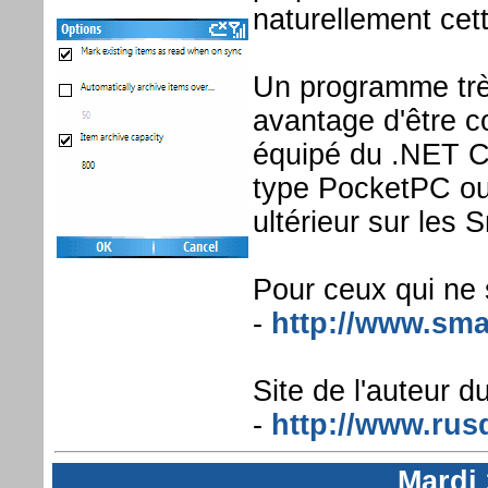
naturellement cett
Un programme très 
avantage d'être c
équipé du .NET C
type PocketPC o
ultérieur sur les
Pour ceux qui ne 
-
http://www.sma
Site de l'auteur du
-
http://www.rus
Mardi