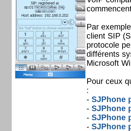
commencent à
Par exempl
client SIP (S
protocole pe
différents s
Microsoft W
Pour ceux qu
:
-
SJPhone p
-
SJPhone p
-
SJPhone 
-
SJPhone p