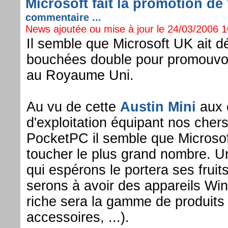
Microsoft fait la promotion de
commentaire ...
News ajoutée ou mise à jour le 24/03/2006 10
Il semble que Microsoft UK ait d
bouchées double pour promouvo
au Royaume Uni.
Au vu de cette
Austin Mini
aux 
d'exploitation équipant nos cher
PocketPC il semble que Microsof
toucher le plus grand nombre. Un
qui espérons le portera ses fruit
serons à avoir des appareils Wi
riche sera la gamme de produits 
accessoires, ...).