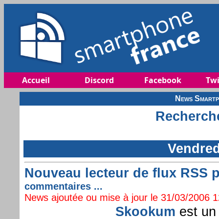
Accueil
Discord
Facebook
Twi
News Smartp
Recherche
Vendred
Nouveau lecteur de flux RSS p
commentaires ...
News ajoutée ou mise à jour le 31/03/2006 12
Skookum
est un 