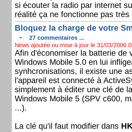
si écouter la radio par internet s
réalité ça ne fonctionne pas trè
Bloquez la charge de votre S
-
27 commentaires ...
News ajoutée ou mise à jour le 31/03/2006 08
Afin d'économiser la batterie de
Windows Mobile 5.0 en lui inflig
synhcronisations, il existe une a
l'appareil est connecté à ActiveS
simplement à éditer une clé de la
Windows Mobile 5 (SPV c600, m
...).
La clé qu'il faut modifier dans
HK