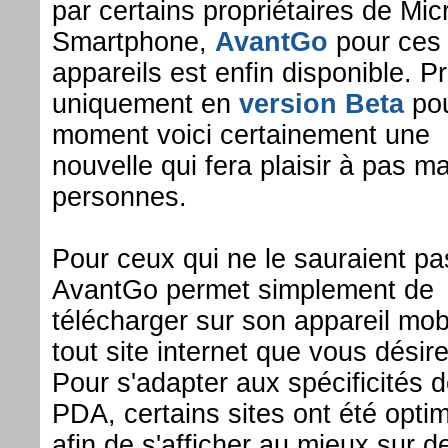
par certains propriétaires de Mic
Smartphone,
AvantGo
pour ces
appareils est enfin disponible. 
uniquement en
version Beta
pou
moment voici certainement une
nouvelle qui fera plaisir à pas m
personnes.
Pour ceux qui ne le sauraient pa
AvantGo permet simplement de
télécharger sur son appareil mob
tout site internet que vous désire
Pour s'adapter aux spécificités 
PDA, certains sites ont été opti
afin de s'afficher au mieux sur d