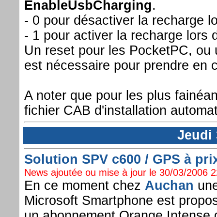
EnableUsbCharging
.
- 0 pour désactiver la recharge l
- 1 pour activer la recharge lors
Un reset pour les PocketPC, ou 
est nécessaire pour prendre en c
A noter que pour les plus fainéan
fichier CAB d'installation automat
Jeudi
Solution SPV c600 / GPS à prix 
News ajoutée ou mise à jour le 30/03/2006 22
En ce moment chez
Auchan
une
Microsoft Smartphone est propos
un abonnement Orange Intense 