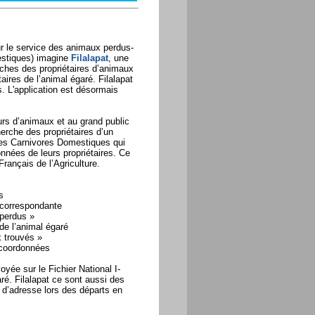
r le service des animaux perdus-
mestiques) imagine
Filalapat
, une
rches des propriétaires d’animaux
aires de l’animal égaré. Filalapat
s. L'application est désormais
eurs d’animaux et au grand public
erche des propriétaires d’un
 des Carnivores Domestiques qui
onnées de leurs propriétaires. Ce
Français de l’Agriculture.
s
l correspondante
 perdus »
de l’animal égaré
x trouvés »
s coordonnées
yée sur le Fichier National I-
ré. Filalapat ce sont aussi des
d’adresse lors des départs en