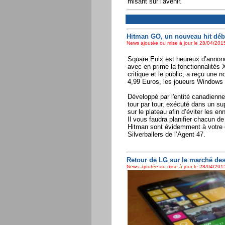
misant sur l'avenir.
Hitman GO, un nouveau hit dé
News ajoutée ou mise à jour le 28/04/2015
Square Enix est heureux d’annonc
avec en prime la fonctionnalités 
critique et le public, a reçu une
4,99 Euros, les joueurs Windows p
Développé par l'entité canadienn
tour par tour, exécuté dans un su
sur le plateau afin d’éviter les en
Il vous faudra planifier chacun d
Hitman sont évidemment à votre d
Silverballers de l’Agent 47.
Retour de LG sur le marché d
News ajoutée ou mise à jour le 28/04/2015