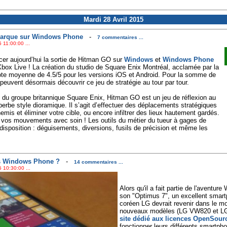
Mardi 28 Avril 2015
barque sur Windows Phone
-
7 commentaires ...
 11:00:00 ...
er aujourd’hui la sortie de Hitman GO sur
Windows
et
Windows Phone
Xbox Live ! La création du studio de Square Enix Montréal, acclamée par la
 note moyenne de 4.5/5 pour les versions iOS et Android. Pour la somme de
euvent désormais découvrir ce jeu de stratégie au tour par tour.
e du groupe britannique Square Enix, Hitman GO est un jeu de réflexion au
perbe style dioramique. Il s’agit d’effectuer des déplacements stratégiques
nemis et éliminer votre cible, ou encore infiltrer des lieux hautement gardés.
e vos mouvements avec soin ! Les outils du métier du tueur à gages de
isposition : déguisements, diversions, fusils de précision et même les
es Windows Phone ?
-
14 commentaires ...
 10:30:00 ...
Alors qu'il a fait partie de l'aventu
son "Optimus 7", un excellent smart
coréen LG devrait revenir dans le 
nouveaux modèles (LG VW820 et LG 
site dédié aux licences OpenSour
fonctionner leurs différents smartph