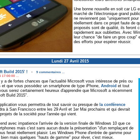
Une bonne nouvelle en soit car LG e
marché de l'électronique grand public
ne reviennent pas "uniquement pour te
réellement dans ce projet faute de 
proposés sont de qualité, ils feront
rapidement aux oubliettes. Avec Win
leur chance "de faire un gros coup" et
des efforts pour espérer réussir.
Lundi 27 Avril 2015
t Build 2015' !
-
9 commentaires ...
 17:00:00 ...
'il y a de fortes chances que l'actualité Microsoft vous intéresse de près ou
cas et que vous possédez un smartphone de type iPhone,
Android
et tout
 vous serez certainement heureux d'apprendre que Microsoft a récemment
soft Build 2015".
plication vous permettra de tout savoir ou presque de
la conférence
dra à San Francisco entre les 29 Avril et 1er Mai prochains et qui devrait
projets de la société pour l'année qui vient.
end avec impatience l'arrivée de la version finale de Windows 10 que ce
artphones mais c'est sans aucun doute la présentation "d'un remplaçant de
ous ferait réellement plaisir. Les Windows Phone d'entrée de gamme pour
 bien mais quelques "hauts de gamme" pour rêver, c'est mieux.