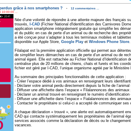
perdus grâce à nos smartphones ?
-
12 commentaires ...
 10:00:00 ...
Née d’une volonté de répondre à une attente majeure des français su
trouvés,
I-CAD
(Fichier National d'Identification des Carnivores Do
application smartphone intégralement gratuite qui simplifie les déma
et du public en cas de perte d’un animal ou de recherche des propriét
a été conçue pour s’adapter à tous les terminaux mobiles et tablette
disponible sur Apple Store,
Google Play
et
Windows Phone Store
.
Filalapat est la première application officielle qui permet aux détent
de simplifier leurs démarches en cas de perte d’un animal ou de rech
animal égaré. Elle est rattachée au Fichier National d’Identification
centralise plus de 20 millions de chiens, chats et furets et les coord
fichier est géré par I-CAD, l’unique organisme agréé par le Ministère 
Au sommaire des principales fonctionnalités de cette application :
- Créer l’espace dédié à vos animaux en renseignant leurs identifiant
- Déclarer votre animal perdu directement depuis la fiche de l’anima
- Diffuser une affichette dans l’espace « Filalannonces des animaux
- Déclarer un animal trouvé en renseignant le numéro d’identification 
- Diffuser une affichette dans l’espace « Fialalannonces des animau
- Contacter le propriétaire si celui-ci a accepté de communiquer se
A chaque déclaration « trouvé », une alerte est automatiquement envo
CAD qui contacte systématiquement les propriétaires de l’animal éga
services associés comme la déclaration de décès ou le changement 
vacances.