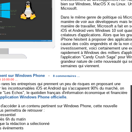
bien sur Windows, MacOS X ou Linux. Un
Microsoft.
Dans le même genre de politique où Micro
manière de voir aux développeurs mais leur
manière de travailler, Microsoft a fait en 
iOS et Android vers Windows 10 soit qua
créateurs d'applications. Alors que les gra
iPhone hésitent à proposer des applicat
cause des coûts engendrés et de la non ce
investissement, voici certainement une ex
rapidement à Windows des milliers d'applic
l'application "Candy Crush Saga" pour Wi
grandeur nature de cette nouveauté qui se
semaines qui viennent.
lement sur Windows Phone
-
8 commentaires ...
 10:00:00 ...
 rares les entreprises qui prennent un peu de risques en proposant une
ur les incontournables iOS et Android qui s'accaparent 90% du marché, on
 "Les Echos", le quotidien français d'information économique et financière
pplication Windows Phone officielle
.
d'accéder à un contenu pertinent sur Windows Phone, cette nouvelle
us permettra de retrouver :
’essentiel
 dès 6h du matin
que la rédaction a sélectionné
ds événements