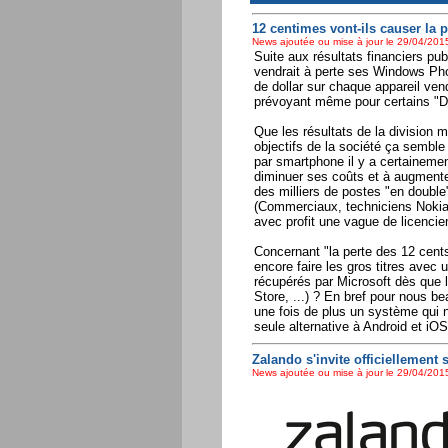
12 centimes vont-ils causer la
News ajoutée ou mise à jour le 29/04/2015
Suite aux résultats financiers pub
vendrait à perte ses Windows Ph
de dollar sur chaque appareil ven
prévoyant même pour certains "Div
Que les résultats de la division 
objectifs de la société ça semble
par smartphone il y a certaineme
diminuer ses coûts et à augmenter
des milliers de postes "en doubl
(Commerciaux, techniciens Nokia
avec profit une vague de licenciem
Concernant "la perte des 12 cents
encore faire les gros titres avec 
récupérés par Microsoft dès que 
Store, ...) ? En bref pour nous b
une fois de plus un système qui n'
seule alternative à Android et iOS
Zalando s'invite officiellement
News ajoutée ou mise à jour le 29/04/2015