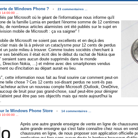
 perte de Windows Phone ?
-
23 commentaires ...
 14:00:00 ...
liés par Microsoft où le géant de l'informatique nous informe qu'il
one de la famille Lumia en perdant l'énorme somme de 12 centimes
du, de nombreux articles alarmistes ont été publiés sur le sujet en
ision mobile de Microsoft : ça va saigner" !
mobile de Microsoft ne soient pas excellents et en deçà des
 clair mais de là à prévoir un cataclysme pour 12 cents de perdus
nt un juste milieu à trouver. Comme toutes sociétés cherchant à
 ses bénéfices il était écrit dès le début du rachat de Nokia que
e" seraient sans aucun doute supprimés dans le monde
, Direction Nokia, ...) et même avec des smartphones vendus
ent ou d'incitation au départ aurait eu lieu.
", cette information nous fait au final sourire car comment peut-on
une telle chose ? Ces 12 cents soi-disant perdus ne sont-ils pas
l'acheteur active un nouveau compte Microsoft (Outlook, OneDrive,
eaucoup de bruit pour pas grand-chose, sauf peut-être pour dénigrer
atteint peut être pas ses objectifs mais qui reste aujourd'hui la
.
 sur le Windows Phone Store
-
14 commentaires ...
 10:00:00 ...
Après une autre grande enseigne de vente en ligne de chaussures,
autre grande enseigne qui s'est faite connaître chez nous en ven
chaussures en ligne, de nous proposer son application officielle
application qui fera sans aucun doute le bonheur beaucoup d'utili