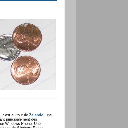
 c'est au tour de
Zalando
, une
dant principalement des
 pour Windows Phone. Une
satrices de Windows Phone ...