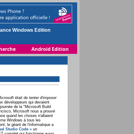
ance Windows Edition
herche
Android Edition
icrosoft était de tenter d'imposer
x développeurs qui devaient
 journée de la "Microsoft Build
ancisco, Microsoft nous a prouvé
use quand les choses n'allaient
tème Windows à tous les
t, le géant de l'informatique a
ual Studio Code »
un
 complet qui fonctionne aussi