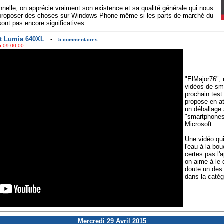
onnelle, on apprécie vraiment son existence et sa qualité générale qui nous
proposer des choses sur Windows Phone même si les parts de marché du
ont pas encore significatives.
ft Lumia 640XL
-
5 commentaires ...
 09:00:00 ...
"ElMajor76", 
vidéos de sm
prochain tes
propose en at
un déballage 
"smartphones 
Microsoft.
Une vidéo qui
l'eau à la bo
certes pas l'
on aime à le 
doute un des m
dans la catég
Mercredi 29 Avril 2015