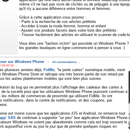
même s'il ne faut pas vivre de clichés ou de préjugés à une époqu
qu'il n'y a aucune différence entre hommes et femmes.
Grâce à cette application vous pourrez :
- Partir à la recherche de vos articles préférés
- Accéder à toute la mode femme, homme et enfant
- Ajouter vos produits favoris dans votre liste des préférés
- Trouver facilement des articles en utilisant le scanner de code-b
Vous êtes une "fashion victim" qui possède un Windows Phone ? 
les grandes boutiques en ligne commencent à penser à vous :)
à jour sur Windows Phone
-
10 commentaires ...
 09:00:00 ...
s plusieurs années déjà,
FidMe
, "le porte cartes" numérique mobile, vient
e Windows Phone Store et rattrape une très bonne partie de son retard par
sur les autres plateformes mobiles qui sont bien plus suivies.
lution du bug qui ne permettait plus l’affichage des cadeaux des cartes à
s de la société pour que les utilisateurs Windows Phone puissent continuer à
 les milliers de commerces de proximité qui utilisent FidMe. Ils ont
 notifications, dans le centre de notifications, et des coupons, par
pons.
one est moins suivie que les applications iOS et Android, on remercie tout
app' SAS
de continuer à supporter "un peu" leur application Windows Phone
tilisateurs Windows ne soient pas abandonnés comme cela est trop souvent le
nt aujourd'hui vivre au jour le jour que de prendre quelques risques en