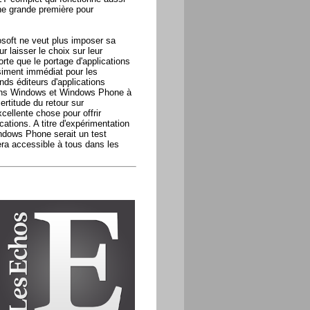
e grande première pour
soft ne veut plus imposer sa
 laisser le choix sur leur
sorte que le portage d'applications
siment immédiat pour les
nds éditeurs d'applications
ions Windows et Windows Phone à
rtitude du retour sur
cellente chose pour offrir
ations. A titre d'expérimentation
ndows Phone serait un test
ra accessible à tous dans les