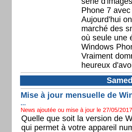
série d'image
Phone 7 avec c
Aujourd'hui on 
marché des sm
où seule une é
Windows Phone
Vraiment dom
heureux d'avoi
Samedi
Mise à jour mensuelle de Wi
...
News ajoutée ou mise à jour le 27/05/2017
Quelle que soit la version de 
qui permet à votre appareil nu