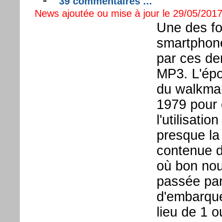
-
39 commentaires ...
News ajoutée ou mise à jour le 29/05/2017
Une des fon
smartphone 
par ces de
MP3. L'épo
du walkman
1979 pour 
l'utilisati
presque la
contenue d
où bon nou
passée par
d'embarque
lieu de 1 