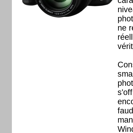
cara
nive
pho
ne r
réel
véri
Cons
smar
phot
s'of
enco
faud
manq
Win