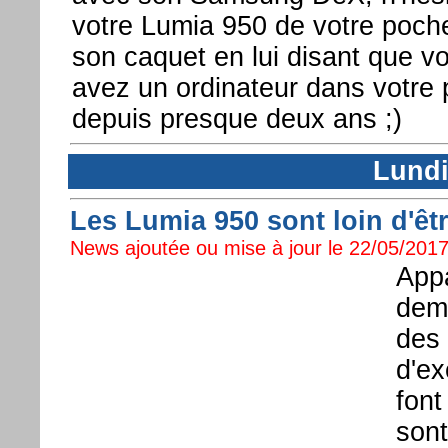
votre Lumia 950 de votre poche
son caquet en lui disant que v
avez un ordinateur dans votre 
depuis presque deux ans ;)
Lundi
Les Lumia 950 sont loin d'êt
News ajoutée ou mise à jour le 22/05/2017
Appa
demi
des 
d'ex
font
sont