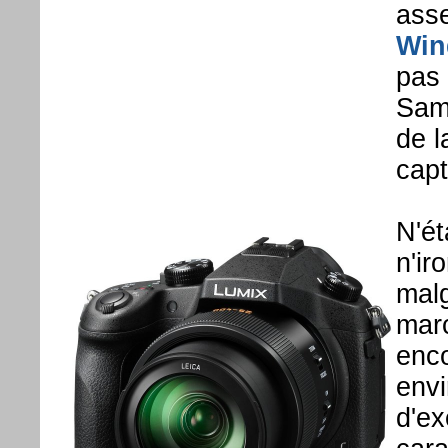
asse
Win
pas 
Sam
de l
capt
N'ét
n'ir
malg
marc
enco
envi
d'ex