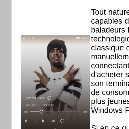
Tout natur
capables d
baladeurs 
technologi
classique 
manuelleme
connectant 
d'acheter 
son termin
de consomm
plus jeunes
Windows Ph
Si en ce q