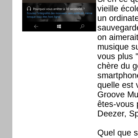
vieille éco
un ordinat
sauvegarde
on aimerai
musique su
vous plus 
chère du g
smartphone
quelle est 
Groove Mus
êtes-vous 
Deezer, Spo
Quel que so