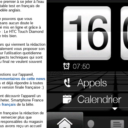
e premier à se jeter à l'eau
table test en français de
odèle anglais.
ne pouvons que vous
 sans aucun doute le
té mis en ligne et grâce à
re : Le HTC Touch Diamond
 très bien.
rs qui viennent la rédaction
alement vous proposer son
r l'utilisation quotidienne
spects techniques qui sont
u final ne veulent souvent
tions sur l'appareil,
mmentaires de cette news
s et déjà répondre à toutes
n version finale française :)
nt découvrir l'appareil un
acheter, Smartphone France
n français
de la bête.
n française la rédaction de
remercier plus que
 responsables du magasin
us avons reçu un accueil