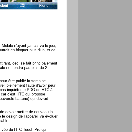
 Mobile n'ayant jamais vu le jour,
rrait en bloquer plus d'un, et ce
ttirant, ceci se fait principalement
male ne tiendra pas plus de 2
pour être publié la semaine
reil pleinement faute d'avoir peur
it pas inquiéter le PDG de HTC à
t car c'est HTC qui propose
vercle batterie) qui devrait
e de devoir mettre de nouveau la
e design de l'appareil va évoluer
eable.
arrivée du HTC Touch Pro qui