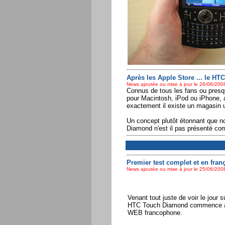
Après les Apple Store ... le HT
News ajoutée ou mise à jour le 26/06/2008
Connus de tous les fans ou presq
pour Macintosh, iPod ou iPhone, a
exactement il existe un magasin
Un concept plutôt étonnant que n
Diamond n'est il pas présenté comm
Premier test complet et en fra
News ajoutée ou mise à jour le 25/06/2008
Venant tout juste de voir le jour s
HTC Touch Diamond commence à fa
WEB francophone.