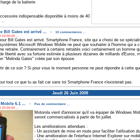
harge de la batterie
accessoire indispensable disponible à moins de 40
...
de Bill Gates est arrivé ...
-
10 commentaires ...
 10:00:00 ...
l pour Bill Gates est arrivé. Smartphone France, site qui a choisi de se spéci
systèmes Microsoft Windows Mobile ne peut que souhaiter à l'homme qui a c
onne retraite. Contrairement à certains retraités voici certainement un homme 
e liberté avec sa fortune estimée à plusieurs dizaines de milliards d'Euros, m
ion "Melinda Gates" créée par son épouse.
rtir de ce soir ? Si pour vous le moment personne ne peut répondre à cette que
pour tout ce que tu as fait car sans toi Smartphone France n'existerait pas.
Jeudi 26 Juin 2008
obile 6.1 ...
-
Pas de commentaire ...
 20:30:00 ...
Motorola vient d'annoncer qu'il va équiper de Windows Mob
seront commercialisés à partir de fin juillet.
Les améliorations attendues :
- Un assistant de mise en route pour faciliter l'utilisation du
- Une amélioration de l'interface Internet Explorer sur mobi