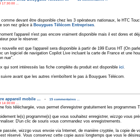
 17:30:00 ...
comme devant être disponible chez les 3 opérateurs nationaux, le HTC To
de son nez grâce à
Bouygues Télécom Entreprises
.
oment l'appareil n'est pas encore vraiment disponible mais il est dores et déjà 
ateur pour le réserver.
 nouvelle est que l'appareil sera disponible à partir de 199 Euros HT (On parl
c un logiciel de navigation Copilot Live incluant la carte de France et une hou
on nue".
x qui sont intéressés las fiche complète du produit est disponible
ici
.
à suivre avant que les autres n'emboîtent le pas à Bouygues Télécom.
re appareil mobile ...
-
15 commentaires ...
 14:30:00 ...
une fois téléchargée, vous permet d'enregistrer gratuitement les programmes T
apidement le(s) programme(s) que vous souhaitez enregistrer, wizzgo vous p
onnaliser. D'un clic de souris vous commandez vos enregistrements.
e passée, wizzgo vous envoie via Internet, de manière cryptée, la copie de v
 est réservé. Vous conservez cette copie aussi longtemps que vous le désire