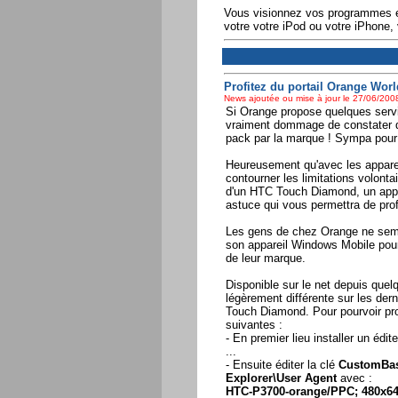
Vous visionnez vos programmes enr
votre votre iPod ou votre iPhone,
Profitez du portail Orange Wo
News ajoutée ou mise à jour le 27/06/2008
Si Orange propose quelques servi
vraiment dommage de constater q
pack par la marque ! Sympa pour 
Heureusement qu'avec les appareil
contourner les limitations volonta
d'un HTC Touch Diamond, un appar
astuce qui vous permettra de prof
Les gens de chez Orange ne sembla
son appareil Windows Mobile pour fa
de leur marque.
Disponible sur le net depuis quel
légèrement différente sur les de
Touch Diamond. Pour pourvoir profi
suivantes :
- En premier lieu installer un éd
...
- Ensuite éditer la clé
CustomBa
Explorer\User Agent
avec :
HTC-P3700-orange/PPC; 480x640