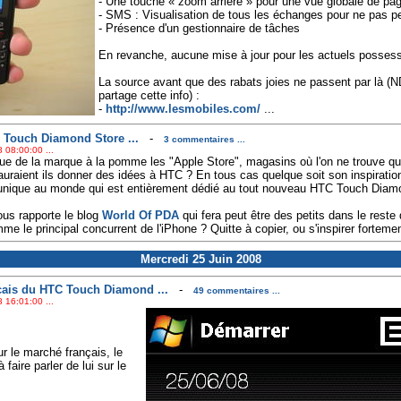
- Une touche « zoom arrière » pour une vue globale de pa
- SMS : Visualisation de tous les échanges pour ne pas per
- Présence d'un gestionnaire de tâches
En revanche, aucune mise à jour pour les actuels possess
La source avant que des rabats joies ne passent par là (ND
partage cette info) :
-
http://www.lesmobiles.com/
...
C Touch Diamond Store ...
-
3 commentaires ...
 08:00:00 ...
ue de la marque à la pomme les "Apple Store", magasins où l'on ne trouve qu
uraient ils donner des idées à HTC ? En tous cas quelque soit son inspirati
 unique au monde qui est entièrement dédié au tout nouveau HTC Touch Diam
ous rapporte le blog
World Of PDA
qui fera peut être des petits dans le rest
e le principal concurrent de l'iPhone ? Quitte à copier, ou s'inspirer fortemen
Mercredi 25 Juin 2008
nçais du HTC Touch Diamond ...
-
49 commentaires ...
 16:01:00 ...
ur le marché français, le
ire parler de lui sur le