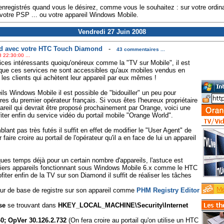
egistrés quand vous le désirez, comme vous le souhaitez : sur votre ordinat
 votre PSP ... ou votre appareil Windows Mobile.
Vendredi 27 Juin 2008
rld avec votre HTC Touch Diamond
-
43 commentaires ...
 22:30:00 ...
ces intéressants quoiqu'onéreux comme la "TV sur Mobile", il est
ue ces services ne sont accessibles qu'aux mobiles vendus en
les clients qui achètent leur appareil par eux mêmes !
s Windows Mobile il est possible de "bidouiller" un peu pour
ires du premier opérateur français. Si vous êtes l'heureux propriétaire
eil qui devrait être proposé prochainement par Orange, voici une
iter enfin du service vidéo du portail mobile "Orange World".
nt pas très futés il suffit en effet de modifier le "User Agent" de
ire croire au portail de l'opérateur qu'il a en face de lui un appareil
ques temps déjà pour un certain nombre d'appareils, l'astuce est
rniers appareils fonctionnant sous Windows Mobile 6.x comme le HTC
ter enfin de la TV sur son Diamond il suffit de réaliser les tâches
iteur de base de registre sur son appareil comme
PHM Registry Editor
se
se trouvant dans
HKEY_LOCAL_MACHINE\Security\Internet
; OpVer 30.126.2.732
(On fera croire au portail qu'on utilise un HTC