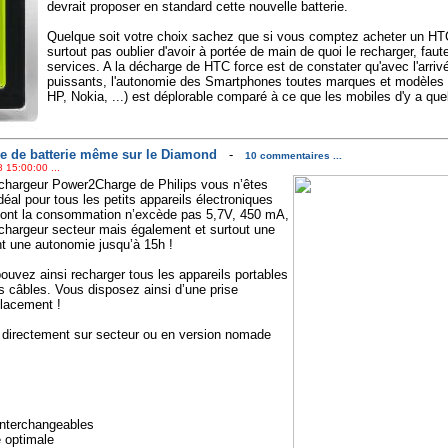
devrait proposer en standard cette nouvelle batterie.
Quelque soit votre choix sachez que si vous comptez acheter un HT
surtout pas oublier d'avoir à portée de main de quoi le recharger, fau
services. A la décharge de HTC force est de constater qu'avec l'arrivé
puissants, l'autonomie des Smartphones toutes marques et modèles
HP, Nokia, ...) est déplorable comparé à ce que les mobiles d'y a qu
e de batterie même sur le Diamond
-
10 commentaires ...
 15:00:00 ...
e chargeur Power2Charge de Philips vous n’êtes
Idéal pour tous les petits appareils électroniques
 dont la consommation n’excède pas 5,7V, 450 mA,
 chargeur secteur mais également et surtout une
ant une autonomie jusqu’à 15h !
uvez ainsi recharger tous les appareils portables
 câbles. Vous disposez ainsi d’une prise
placement !
l directement sur secteur ou en version nomade
interchangeables
é optimale