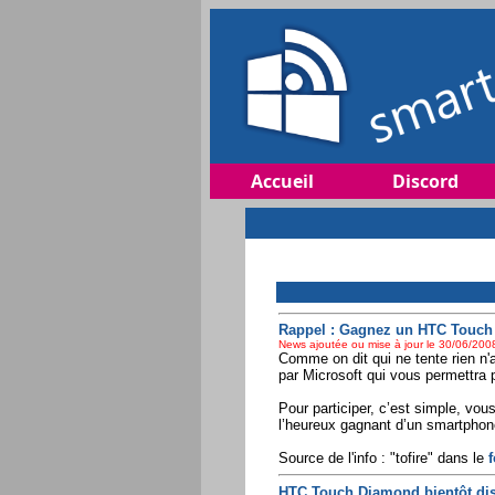
Accueil
Discord
Rappel : Gagnez un HTC Touch D
News ajoutée ou mise à jour le 30/06/2008
Comme on dit qui ne tente rien n'a
par Microsoft qui vous permettra
Pour participer, c’est simple, vou
l’heureux gagnant d’un smartpho
Source de l'info : "tofire" dans le
f
HTC Touch Diamond bientôt dis