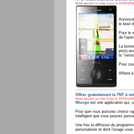
News ajoutée ou mise à jour le 30/06/2008
Annoncé 
le bout 
Pour le m
de l'opér
La bonne
pros) ave
la "versi
Pour ceu
Affaire 
Offrez gratuitement la TNT à vot
News ajoutée ou mise à jour le 30/06/2008
Wizzgo
est une application qui, 
Pour que vous puissiez choisir r
intelligent que vous pouvez pers
Une fois la diffusion du programm
personalisée et dont l'usage vous