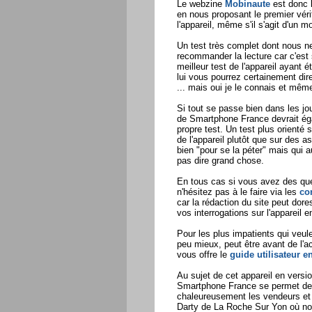
Le webzine
Mobinaute
est donc l
en nous proposant le premier véri
l'appareil, même s'il s'agit d'un m
Un test très complet dont nous 
recommander la lecture car c'est
meilleur test de l'appareil ayant é
lui vous pourrez certainement di
... mais oui je le connais et même
Si tout se passe bien dans les jou
de Smartphone France devrait ég
propre test. Un test plus orienté su
de l'appareil plutôt que sur des a
bien "pour se la péter" mais qui a
pas dire grand chose.
En tous cas si vous avez des ques
n'hésitez pas à le faire via les
co
car la rédaction du site peut dore
vos interrogations sur l'appareil e
Pour les plus impatients qui veule
peu mieux, peut être avant de l'
vous offre le
guide utilisateur e
Au sujet de cet appareil en versio
Smartphone France se permet de 
chaleureusement les vendeurs et
Darty de La Roche Sur Yon où no