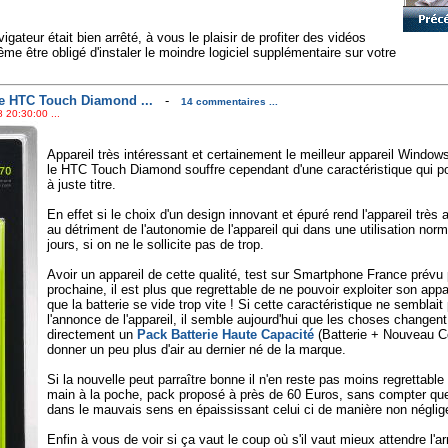
gateur était bien arrêté, à vous le plaisir de profiter des vidéos
e être obligé d'instaler le moindre logiciel supplémentaire sur votre
e HTC Touch Diamond ...
-
14 commentaires ...
 20:30:00 ...
Appareil très intéressant et certainement le meilleur appareil Windows
le HTC Touch Diamond souffre cependant d'une caractéristique qui pou
à juste titre.
En effet si le choix d'un design innovant et épuré rend l'appareil très a
au détriment de l'autonomie de l'appareil qui dans une utilisation nor
jours, si on ne le sollicite pas de trop.
Avoir un appareil de cette qualité, test sur Smartphone France prévu 
prochaine, il est plus que regrettable de ne pouvoir exploiter son appa
que la batterie se vide trop vite ! Si cette caractéristique ne sembla
l'annonce de l'appareil, il semble aujourd'hui que les choses changen
directement un
Pack Batterie Haute Capacité
(Batterie + Nouveau Cou
donner un peu plus d'air au dernier né de la marque.
Si la nouvelle peut parraître bonne il n'en reste pas moins regrettabl
main à la poche, pack proposé à près de 60 Euros, sans compter que l
dans le mauvais sens en épaississant celui ci de manière non néglig
Enfin à vous de voir si ça vaut le coup où s'il vaut mieux attendre l'