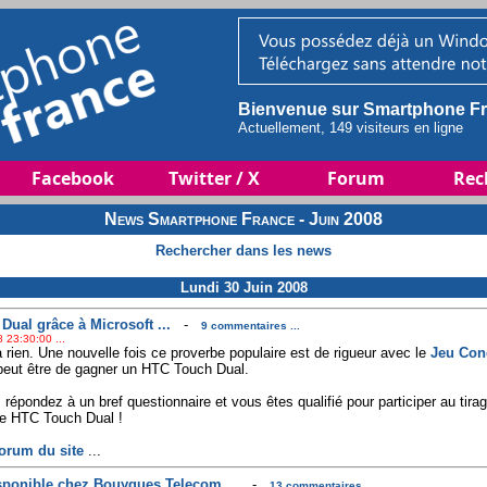
Bienvenue sur Smartphone Fr
Actuellement, 149 visiteurs en ligne
Facebook
Twitter / X
Forum
Rec
News Smartphone France - Juin 2008
Rechercher dans les news
Lundi 30 Juin 2008
ual grâce à Microsoft ...
-
9 commentaires ...
 23:30:00 ...
 rien. Une nouvelle fois ce proverbe populaire est de rigueur avec le
Jeu Con
 peut être de gagner un HTC Touch Dual.
s répondez à un bref questionnaire et vous êtes qualifié pour participer au tira
ne HTC Touch Dual !
orum du site
...
ponible chez Bouygues Telecom ...
-
13 commentaires ...