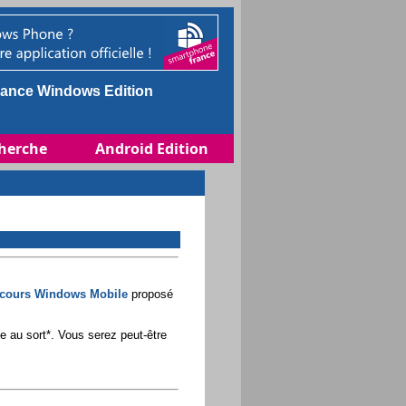
ance Windows Edition
herche
Android Edition
cours Windows Mobile
proposé
ge au sort*. Vous serez peut-être