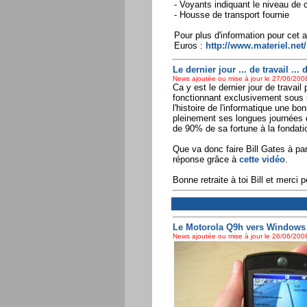
- Voyants indiquant le niveau de c
- Housse de transport fournie
Pour plus d'information pour cet 
Euros :
http://www.materiel.net/
Le dernier jour ... de travail ... 
News ajoutée ou mise à jour le 27/06/2008
Ca y est le dernier jour de travai
fonctionnant exclusivement sous 
l'histoire de l'informatique une b
pleinement ses longues journées d
de 90% de sa fortune à la fondat
Que va donc faire Bill Gates à pa
réponse grâce à
cette vidéo
.
Bonne retraite à toi Bill et merci 
Le Motorola Q9h vers Windows M
News ajoutée ou mise à jour le 26/06/2008