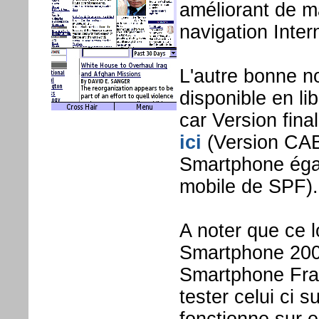
améliorant de ma
navigation Inter
L'autre bonne no
disponible en l
car Version fina
ici
(Version CAB 
Smartphone égal
mobile de SPF).
A noter que ce l
Smartphone 2003
Smartphone Fran
tester celui ci 