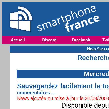
Accueil
Discord
Facebook
Twi
News Smartp
Recherche
Mercred
Sauvegardez facilement la tot
commentaires ...
News ajoutée ou mise à jour le 31/03/2004
Disponible depu