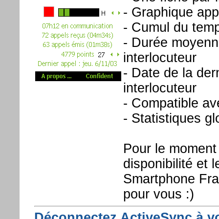
- Graphique appe
- Cumul du tem
- Durée moyenne
interlocuteur
- Date de la de
interlocuteur
- Compatible av
- Statistiques g
Pour le moment 
disponibilité et l
Smartphone Fran
pour vous :)
Déconnectez ActiveSync à vol