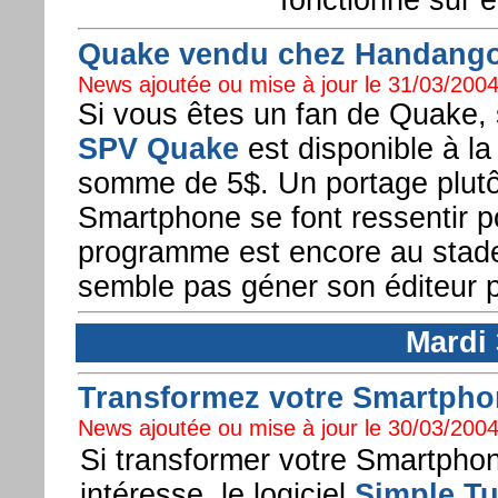
fonctionne sur 
Quake vendu chez Handango
News ajoutée ou mise à jour le 31/03/2004
Si vous êtes un fan de Quake, 
SPV Quake
est disponible à la
somme de 5$. Un portage plutôt
Smartphone se font ressentir po
programme est encore au stade 
semble pas géner son éditeur p
Mardi
Transformez votre Smartphon
News ajoutée ou mise à jour le 30/03/2004
Si transformer votre Smartpho
intéresse, le logiciel
Simple T