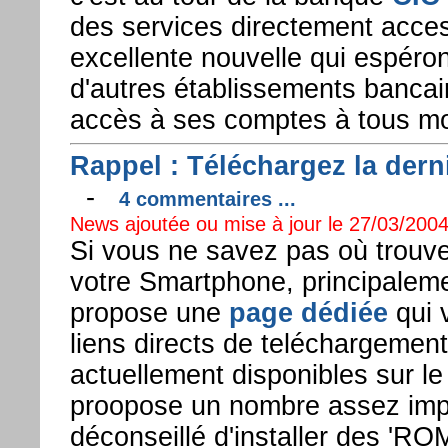
des services directement acces
excellente nouvelle qui espéro
d'autres établissements bancaire
accès à ses comptes à tous mo
Rappel : Téléchargez la der
-
4 commentaires ...
News ajoutée ou mise à jour le 27/03/2004
Si vous ne savez pas où trouver
votre Smartphone, principalem
propose une
page dédiée
qui 
liens directs de teléchargement
actuellement disponibles sur le 
proopose un nombre assez impo
déconseillé d'installer des 'RO