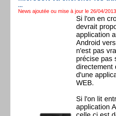
...
News ajoutée ou mise à jour le 26/04/2013
Si l'on en cro
devrait prop
application af
Android ver
n'est pas vr
précise pas s
directement 
d'une applic
WEB.
Si l'on lit en
application 
celle ci est 