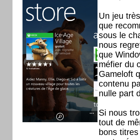
Un jeu trè
que recomm
sous le ch
nous regret
que Window
méfier du c
Gameloft q
contenu pa
nulle part 
Si nous tr
tout de mê
bons titres