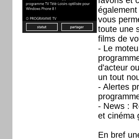
favoris et 
également d
vous perme
toute une s
films de vo
- Le moteu
programme 
d'acteur o
un tout no
- Alertes 
programme 
- News : R
et cinéma 
En bref un