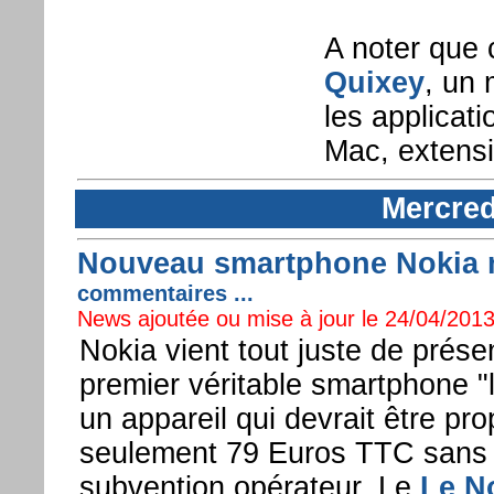
A noter que 
Quixey
, un 
les applicat
Mac, extensio
Mercred
Nouveau smartphone Nokia 
commentaires ...
News ajoutée ou mise à jour le 24/04/2013
Nokia vient tout juste de prése
premier véritable smartphone "
un appareil qui devrait être pr
seulement 79 Euros TTC sans
subvention opérateur. Le
Le N