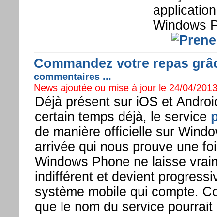
application
Windows P
Commandez votre repas grâ
commentaires ...
News ajoutée ou mise à jour le 24/04/2013
Déjà présent sur iOS et Androi
certain temps déjà, le service
p
de manière officielle sur Win
arrivée qui nous prouve une fo
Windows Phone ne laisse vrai
indifférent et devient progress
système mobile qui compte. Co
que le nom du service pourrait 