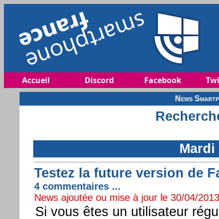
Accueil
Discord
Facebook
Twi
News Smartp
Recherche
Mardi 
Testez la future version de
4 commentaires ...
News ajoutée ou mise à jour le 30/04/2013
Si vous êtes un utilisateur rég