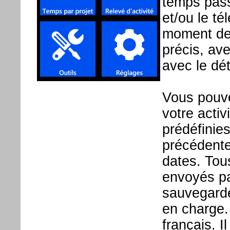
temps pas
et/ou le té
moment dem
précis, ave
avec le dé
Vous pouv
votre activ
prédéfinie
précédente
dates. Tou
envoyés pa
sauvegarde
en charge.
français. I