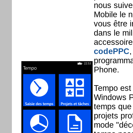
nous suive
Mobile le 
vous être i
dans le mi
accessoir
codePPC
,
programma
Phone.
Tempo est 
Windows Ph
temps que 
projets pr
mode "déco