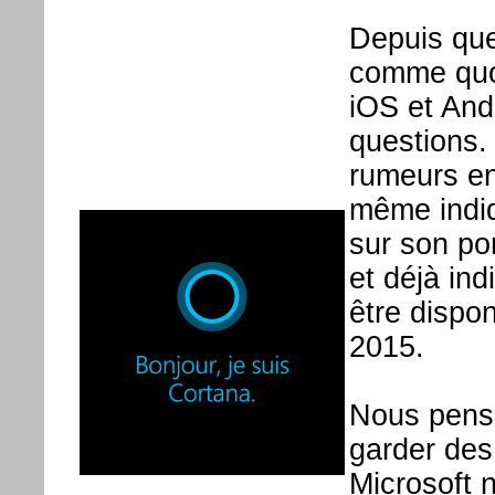
Depuis que
comme quoi
iOS et And
questions. 
rumeurs en
même indiqu
sur son po
et déjà ind
être dispo
2015.
Nous pens
garder de
Microsoft n