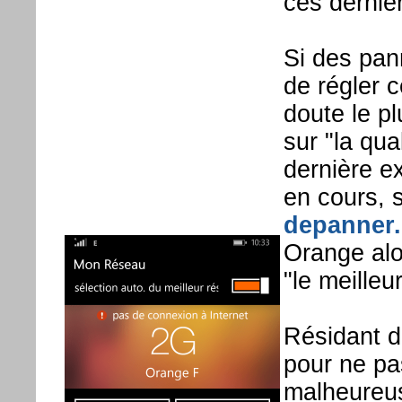
ces dernie
Si des pan
de régler 
doute le pl
sur "la qua
dernière e
en cours, s
depanner.
Orange alor
"le meilleu
Résidant da
pour ne pa
malheureus