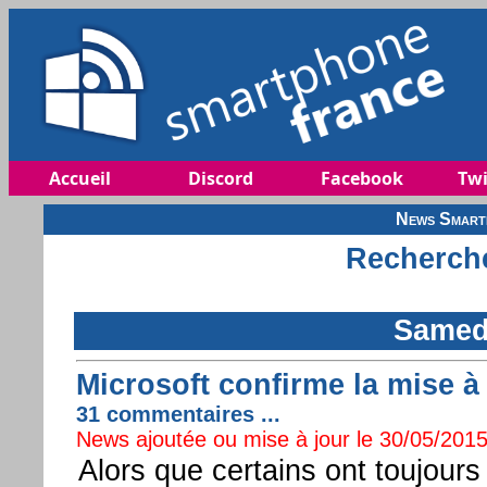
Accueil
Discord
Facebook
Twi
News Smartp
Recherche
Samedi
Microsoft confirme la mise à
31 commentaires ...
News ajoutée ou mise à jour le 30/05/2015
Alors que certains ont toujours