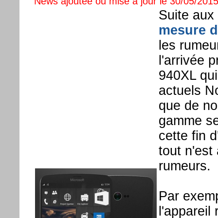
News ajoutée ou mise à jour le 30/05/2015
Suite aux 
mesure d
les rumeu
l'arrivée 
940XL qui
actuels No
que de n
gamme ser
cette fin 
tout n'est
rumeurs.
Par exempl
l'appareil