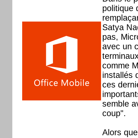
politique 
remplaçan
Satya Nad
pas, Micr
avec un c
terminaux
comme Mic
installés
ces derni
importan
semble av
coup".
Alors que