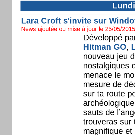
Lundi
Lara Croft s'invite sur Wind
News ajoutée ou mise à jour le 25/05/2015
Développé par
Hitman GO
,
L
nouveau jeu d’
nostalgiques d
menace le mon
mesure de déco
sur ta route p
archéologiques
sauts de l’ang
trouveras sur 
magnifique et 