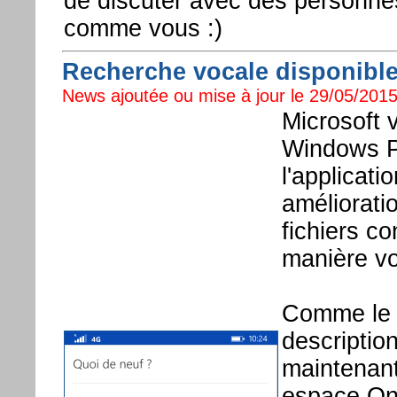
de discuter avec des personne
comme vous :)
Recherche vocale disponibl
News ajoutée ou mise à jour le 29/05/2015
Microsoft 
Windows P
l'applicati
amélioratio
fichiers c
manière vo
Comme le d
descriptio
maintenant
espace One