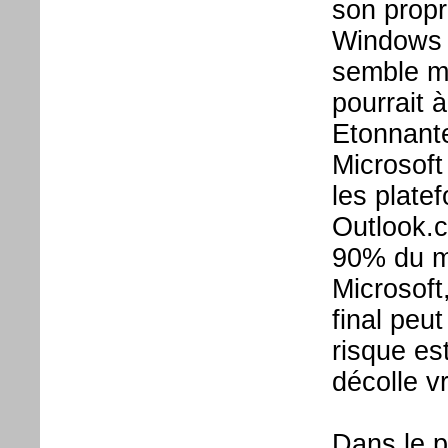
son propr
Windows P
semble me
pourrait 
Etonnante
Microsoft
les plate
Outlook.c
90% du m
Microsoft
final peu
risque es
décolle v
Dans le p