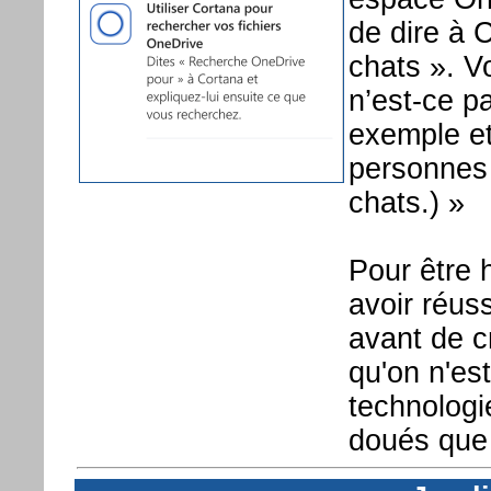
de dire à 
chats ». V
n’est-ce p
exemple et
personnes 
chats.) »
Pour être 
avoir réuss
avant de c
qu'on n'es
technologi
doués que 