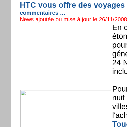
HTC vous offre des voyages 
commentaires ...
News ajoutée ou mise à jour le 26/11/2008 
En c
éton
pour
géné
24 
incl
Pour
nuit
vill
l'ac
Tou