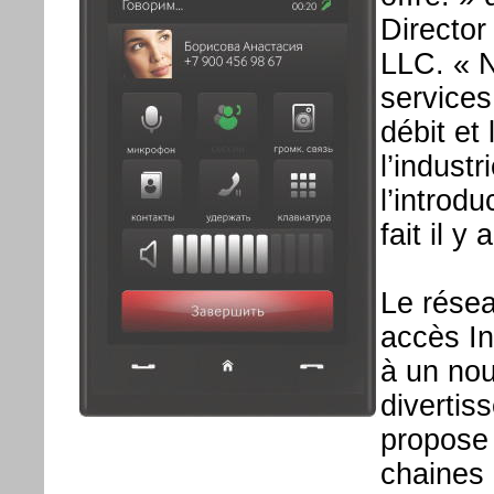
Director
LLC. « 
services
débit et
l’indust
l’introdu
fait il y
Le résea
accès In
à un nou
divertis
propose
chaines g