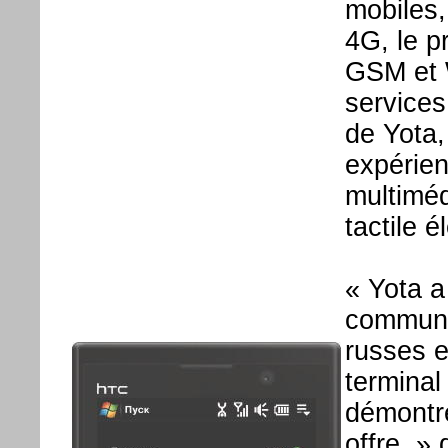
mobiles
4G, le p
GSM et 
service
de Yota
expérien
multiméd
tactile é
« Yota a
communic
russes e
terminal
démontre
offre. »