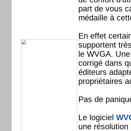
part de vous ca
médaille à cett
En effet certa
supportent trè
le WVGA. Une s
corrigé dans q
éditeurs adapte
propriétaires ac
Pas de panique 
Le logiciel
WV
une résolution