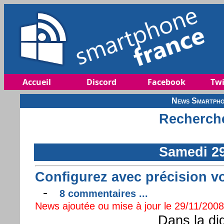
Accueil
Discord
Facebook
Twi
News Smartpho
Recherche
Samedi 2
Configurez avec précision v
-
8 commentaires ...
News ajoutée ou mise à jour le 29/11/2008 
Dans la di