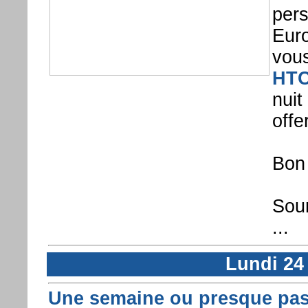
pers
Euro
vou
HTC
nuit
offer
Bon 
Sour
...
Lundi 24
Une semaine ou presque pas