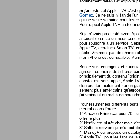
abonnement détenu et exploité par
Si j'ai testé cet Apple TV+ c'est 
Gomez
. Je ne suis ni fan de l'un
qu'une seule semaine pour tester u
Pour rappel Apple TV+ a été lan
Si je n'avais pas testé avant Appl
accessible en ce qui nous concer
pour souscrire à un service. Selo
Apple TV, certaines Smart TV, cer
câble. Vraiment pas de chance ch
mon iPhone est compatible. Même
Bon je suis courageux et curieux e
agressif de moins de 5 Euros par 
principalement du contenu "origin
constat est sans appel, Apple TV+ 
d'en profiter facilement sur un g
sentent plus américains qu'europ
j'ai vraiment du mal à comprendre l
Pour résumer les différents tests q
mettrais dans l'ordre :
1/ Amazon Prime car pour 70 Euros
offre le plus
2/ Netflix est plutôt cher mais c'e
3/ Salto le service qui m'a tout 
4/ Disney+ qui propose un catalog
5/ Apple TV+ pour les fans de l