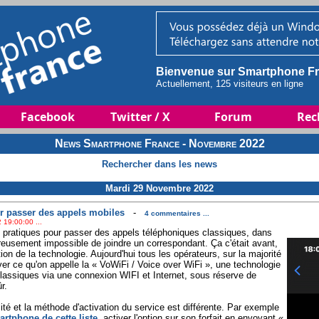
Bienvenue sur Smartphone Fr
Actuellement, 125 visiteurs en ligne
Facebook
Twitter / X
Forum
Rec
News Smartphone France - Novembre 2022
Rechercher dans les news
Mardi 29 Novembre 2022
r passer des appels mobiles
-
4 commentaires ...
 19:00:00 ...
s pratiques pour passer des appels téléphoniques classiques, dans
ureusement impossible de joindre un correspondant. Ça c'était avant,
ion de la technologie. Aujourd'hui tous les opérateurs, sur la majorité
iver ce qu'on appelle la « VoWiFi / Voice over WiFi », une technologie
lassiques via une connexion WIFI et Internet, sous réserve de
r.
lité et la méthode d'activation du service est différente. Par exemple
rtphone de cette liste
, activer l'option sur son forfait en envoyant «