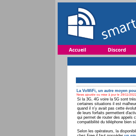
Accueil
Discord
La VoWiFi, un autre moyen pou
News ajoutée ou mise à jour le 29/11/2022
Si la 3G, 4G voire la 5G sont trè
certaines situations il est malhe
quand il n’y avait pas cette évolut
de leurs forfaits permettent d'act
qui permet de router des appels c
compatibilité du téléphone bien sû
Selon les opérateurs, la disponibi
chez Free il faut posséder
un sma