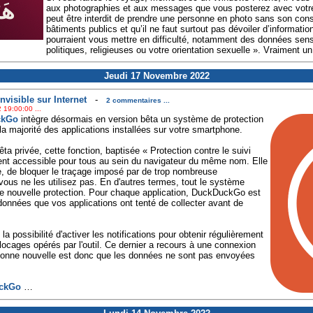
aux photographies et aux messages que vous posterez avec votre a
peut être interdit de prendre une personne en photo sans son c
bâtiments publics et qu’il ne faut surtout pas dévoiler d’informati
pourraient vous mettre en difficulté, notamment des données se
politiques, religieuses ou votre orientation sexuelle ». Vraiment u
Jeudi 17 Novembre 2022
visible sur Internet
-
2 commentaires ...
 19:00:00 ...
ckGo
intègre désormais en version bêta un système de protection
la majorité des applications installées sur votre smartphone.
ta privée, cette fonction, baptisée « Protection contre le suivi
ment accessible pour tous au sein du navigateur du même nom. Elle
, de bloquer le traçage imposé par de trop nombreuse
ous ne les utilisez pas. En d'autres termes, tout le système
ette nouvelle protection. Pour chaque application, DuckDuckGo est
données que vos applications ont tenté de collecter avant de
 possibilité d'activer les notifications pour obtenir régulièrement
cages opérés par l'outil. Ce dernier a recours à une connexion
bonne nouvelle est donc que les données ne sont pas envoyées
ckGo
…