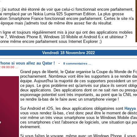
.
 j'ai surtout été étonné de voir que celui-ci fonctionnait encore parfaitement,
ai remplacé par un Nokia Lumia 925 Superman Edition. La plus grosse
cation Smartphone France fonctionnait encore parfaitement. Certes le site n'a
 époque mais j'admets tout de même être assez fier du résultat.
 ligne et toujours régulièrement mis à jour qui ont des applications mobiles
e 7, Windows Phone 8, Windows 10 Mobile et Android 6.x et ultérieur ?
ctionne même encore parfaitement sous Internet Explorer ;)
Vendredi 18 Novembre 2022
one si vous allez au Qatar !
-
8 commentaires ...
 09:00:00 ...
Grand pays de liberté, le Qatar organise la Coupe du Monde de Fo
prochainement. Nombreux vont être les supporters à se rendre dans
équipe. Aujourd'hui la majorité de ces supporters possèdent un s
ce pays. Le gros problème est qu'arrivés sur place ils seront obligés
deux applications. Des applications dont on ne sait rien ou presq
espionnage potentiel sont très importants, au point que la CNIL 
se rendre là-bas de le faire avec un smartphone vierge !
Sur Android et iOS, les deux applications obligatoires sont
Hayya 
vous vous rendez là-bas, c'est donc peut être le moment de dés
voir même un très vieux smartphone sous le Windows Mobile d'ava
ces smartphones c'est l'absence de logiciels, une situation qui po
évènement.
Si vous faîtes le voyage, même avec un Windows Phone, il vous f