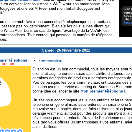
is en activant l'option « Appels Wi-Fi » sur son smartphone. Mon
ouygues et une eSIM Free, seul mon forfait Bouygues est
ité.
que qui permet d'avoir une connectivité téléphonique dans certains
passent pas obligatoirement. Bien sûr les plus jeunes diront qu’il
omme WhatsApp. Dans ce cas de figure l'avantage de la VoWiFi est
e correspondants. Tout contact qui possède un numéro de téléphone
nces.
Samedi 26 Novembre 2022
mier téléphone !'
-
4 commentaires ...
 18:00:00 ...
Quand on est un bon commercial, tous les moyens sont b
clients et augmenter son sacro-saint chiffre d’affaires. L
certaines catégories de produits à certaines catégories de 
Pas de panique, les bons commerciaux ont toujours des so
situation avec le service marketing de Samsung Electronics
bonne idée de lancer le site
Mon premier téléphone !
.
Un site pour accompagner les jeunes enfants et leurs parent
téléphone en général mais sous-entendu un smartphone Sam
mauvaise sur le papier, dans les faits utiliser les plus jeun
dérange vraiment, surtout pour des produits qui n'ont à la
développés pour les enfants. Au vu de l'expérience que no
plus tard vous offrirez un smartphones à vos enfants, mie
aussi d'ailleurs.