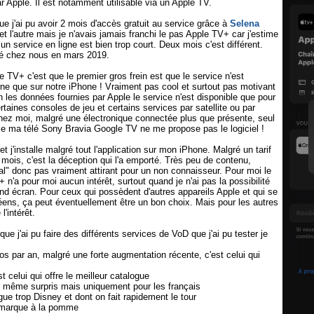
 Apple. Il est notamment utilisable via un Apple TV.
que j'ai pu avoir 2 mois d'accès gratuit au service grâce à
Selena
 et l'autre mais je n'avais jamais franchi le pas Apple TV+ car j'estime
n service en ligne est bien trop court. Deux mois c'est différent.
cé chez nous en mars 2019.
e TV+ c'est que le premier gros frein est que le service n'est
ne que sur notre iPhone ! Vraiment pas cool et surtout pas motivant
n les données fournies par Apple le service n'est disponible que pour
taines consoles de jeu et certains services par satellite ou par
ez moi, malgré une électronique connectée plus que présente, seul
 ma télé Sony Bravia Google TV ne me propose pas le logiciel !
t j'installe malgré tout l'application sur mon iPhone. Malgré un tarif
mois, c'est la déception qui l'a emporté. Très peu de contenu,
al" donc pas vraiment attirant pour un non connaisseur. Pour moi le
n'a pour moi aucun intérêt, surtout quand je n'ai pas la possibilité
rand écran. Pour ceux qui possèdent d'autres appareils Apple et qui se
éens, ça peut éventuellement être un bon choix. Mais pour les autres
'intérêt.
ue j'ai pu faire des différents services de VoD que j'ai pu tester je
 par an, malgré une forte augmentation récente, c'est celui qui
st celui qui offre le meilleur catalogue
de même surpris mais uniquement pour les français
ue trop Disney et dont on fait rapidement le tour
a marque à la pomme