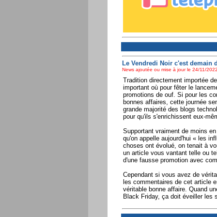
Le Vendredi Noir c'est demain 
News ajoutée ou mise à jour le 24/11/2022
Tradition directement importée de
important où pour fêter le lancem
promotions de ouf. Si pour les c
bonnes affaires, cette journée sem
grande majorité des blogs technolo
pour qu'ils s'enrichissent eux-mê
Supportant vraiment de moins en 
qu'on appelle aujourd'hui « les in
choses ont évolué, on tenait à vo
un article vous vantant telle ou te
d'une fausse promotion avec comm
Cependant si vous avez de véritab
les commentaires de cet article en 
véritable bonne affaire. Quand 
Black Friday, ça doit éveiller les