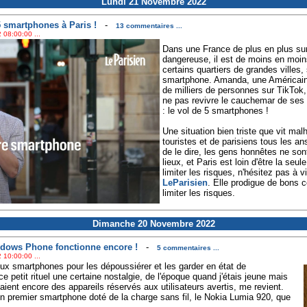
Lundi 21 Novembre 2022
5 smartphones à Paris !
-
13 commentaires ...
 08:00:00 ...
Dans une France de plus en plus sur
dangereuse, il est de moins en moi
certains quartiers de grandes villes
smartphone. Amanda, une Américaine
de milliers de personnes sur TikTok
ne pas revivre le cauchemar de ses
: le vol de 5 smartphones !
Une situation bien triste que vit ma
touristes et de parisiens tous les an
de le dire, les gens honnêtes ne son
lieux, et Paris est loin d'être la seu
limiter les risques, n'hésitez pas à v
LeParisien
. Elle prodigue de bons 
limiter les risques.
Dimanche 20 Novembre 2022
ndows Phone fonctionne encore !
-
5 commentaires ...
 10:00:00 ...
ux smartphones pour les dépoussiérer et les garder en état de
 petit rituel une certaine nostalgie, de l'époque quand j'étais jeune mais
ient encore des appareils réservés aux utilisateurs avertis, me revient.
on premier smartphone doté de la charge sans fil, le Nokia Lumia 920, que