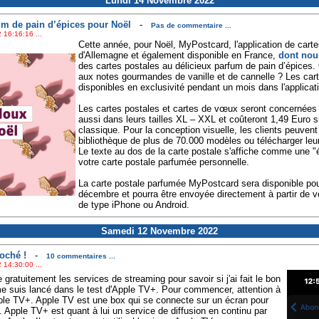
Lundi 14 Novembre 2022
um de pain d’épices pour Noël
-
Pas de commentaire ...
 16:16:16 ...
Cette année, pour Noël, MyPostcard, l'application de carte
d'Allemagne et également disponible en France,
dont nou
des cartes postales au délicieux parfum de pain d’épices. 
aux notes gourmandes de vanille et de cannelle ? Les car
disponibles en exclusivité pendant un mois dans l'applica
Les cartes postales et cartes de vœux seront concernées 
aussi dans leurs tailles XL – XXL et coûteront 1,49 Euro s
classique. Pour la conception visuelle, les clients peuvent
bibliothèque de plus de 70.000 modèles ou télécharger leur
Le texte au dos de la carte postale s'affiche comme une "é
votre carte postale parfumée personnelle.
La carte postale parfumée MyPostcard sera disponible pou
décembre et pourra être envoyée directement à partir de vo
de type iPhone ou Android.
Samedi 12 Novembre 2022
oché !
-
10 commentaires ...
 14:30:00 ...
 gratuitement les services de streaming pour savoir si j'ai fait le bon
 suis lancé dans le test d'Apple TV+. Pour commencer, attention à
le TV+. Apple TV est une box qui se connecte sur un écran pour
 Apple TV+ est quant à lui un service de diffusion en continu par