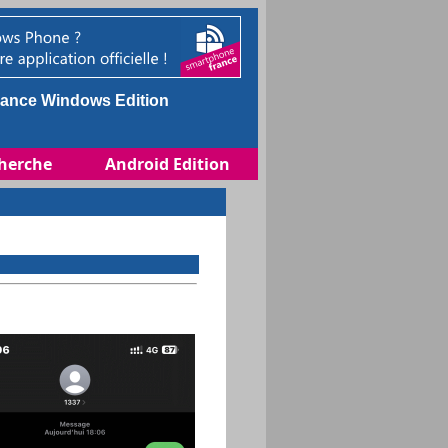
ance Windows Edition
herche
Android Edition