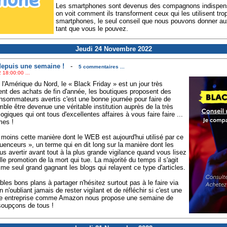
Les smartphones sont devenus des compagnons indispens
on voit comment ils transforment ceux qui les utilisent tr
smartphones, le seul conseil que nous pouvons donner au
tant que vous le pouvez.
Jeudi 24 Novembre 2022
depuis une semaine !
-
5 commentaires ...
 18:00:00 ...
 l'Amérique du Nord, le « Black Friday » est un jour très
ent des achats de fin d'année, les boutiques proposent des
onsommateurs avertis c'est une bonne journée pour faire de
ble être devenue une véritable institution auprès de la très
giques qui ont tous d'excellentes affaires à vous faire faire ...
mes !
moins cette manière dont le WEB est aujourd'hui utilisé par ce
fluenceurs », un terme qui en dit long sur la manière dont les
us avertir avant tout à la plus grande vigilance quand vous lisez
lle promotion de la mort qui tue. La majorité du temps il s'agit
e seul grand gagnant les blogs qui relayent ce type d'articles.
les bons plans à partager n'hésitez surtout pas à le faire via
n'oubliant jamais de rester vigilant et de réfléchir si c'est une
une entreprise comme Amazon nous propose une semaine de
 soupçons de tous !