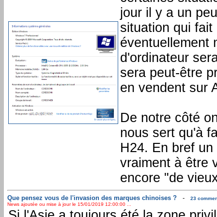
jour il y a un p
situation qui fai
éventuellement 
d'ordinateur sera
sera peut-être p
en vendent sur 
De notre côté o
nous sert qu'à f
H24. En bref un 
vraiment à être v
encore "de vieu
Que pensez vous de l'invasion des marques chinoises ?
-
23 comment
News ajoutée ou mise à jour le 15/01/2019 12:00:00 ...
Si l'Asie a toujours été la zone pri