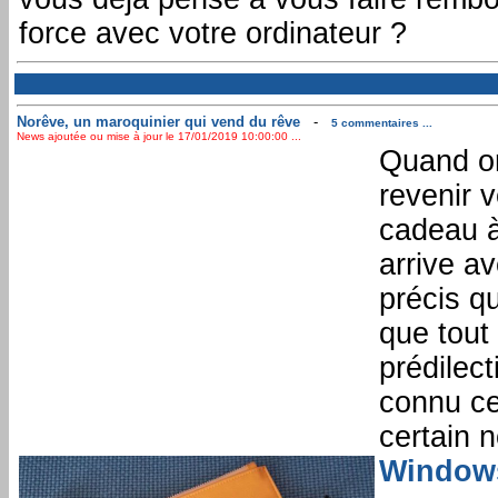
force avec votre ordinateur ?
Norêve, un maroquinier qui vend du rêve
-
5 commentaires ...
News ajoutée ou mise à jour le 17/01/2019 10:00:00 ...
Quand on 
revenir v
cadeau à
arrive a
précis q
que tout 
prédilec
connu ce
certain 
Windows