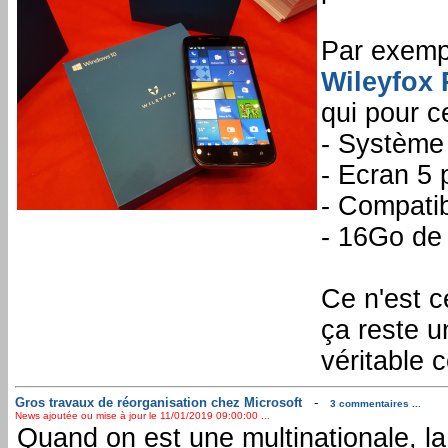
Par exemp
Wileyfox 
qui pour c
- Système
- Ecran 5 
- Compatib
- 16Go de
Ce n'est c
ça reste u
véritable 
Gros travaux de réorganisation chez Microsoft
-
3 commentaires ...
News ajoutée ou mise à jour le 11/01/2019 09:00:00 ...
Quand on est une multinationale, la