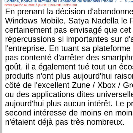
Cortana, nouvelle victime de l'abandon de Windows Phone ?
-
9 com
News ajoutée ou mise à jour le 21/01/2019 09:00:00 ...
En prenant la décision d'abandonn
Windows Mobile, Satya Nadella le P
certainement pas envisagé que cet a
répercussions si importantes sur d'
l'entreprise. En tuant sa plateforme
pas contenté d'arrêter des smartph
goût, il a également tué tout un éc
produits n'ont plus aujourd'hui rais
côté de l'excellent Zune / Xbox / 
ou des applications dites universel
aujourd'hui plus aucun intérêt. Le p
second intéresse de moins en moins
n'étaient déjà pas très nombreux.