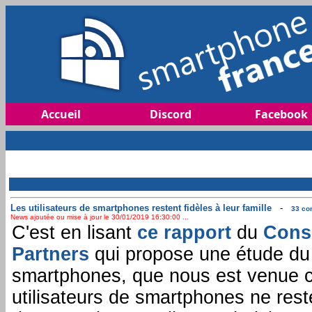
Accueil
Discord
Facebook
Les utilisateurs de smartphones restent fidèles à leur famille
-
33 co
News ajoutée ou mise à jour le 30/01/2019 16:30:00 ...
C'est en lisant
ce rapport
du
Cons
Partners
qui propose une étude du
smartphones, que nous est venue ce
utilisateurs de smartphones ne reste