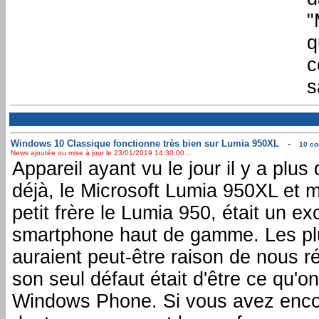
"
q
c
s
Windows 10 Classique fonctionne très bien sur Lumia 950XL
-
10 co
News ajoutée ou mise à jour le 23/01/2019 14:30:00 ...
Appareil ayant vu le jour il y a plus
déjà, le Microsoft Lumia 950XL et
petit frère le Lumia 950, était un ex
smartphone haut de gamme. Les pl
auraient peut-être raison de nous r
son seul défaut était d'être ce qu'on
Windows Phone. Si vous avez enco