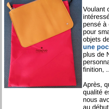
Voulant 
intéress
pensé à 
pour sma
objets d
une poc
plus de 
personnal
finition,
Après, q
qualité 
nous avo
au début