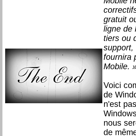
Mobile n
correctif
gratuit 
ligne de
tiers ou
support, 
fournira
Mobile. 
Voici c
de Windo
n'est pas
Windows
nous sero
de même 