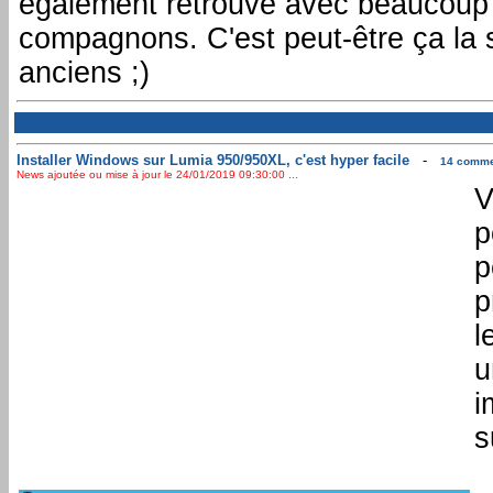
également retrouvé avec beaucoup d
compagnons. C'est peut-être ça la
anciens ;)
Installer Windows sur Lumia 950/950XL, c'est hyper facile
-
14 commen
News ajoutée ou mise à jour le 24/01/2019 09:30:00 ...
V
p
p
p
l
u
i
s