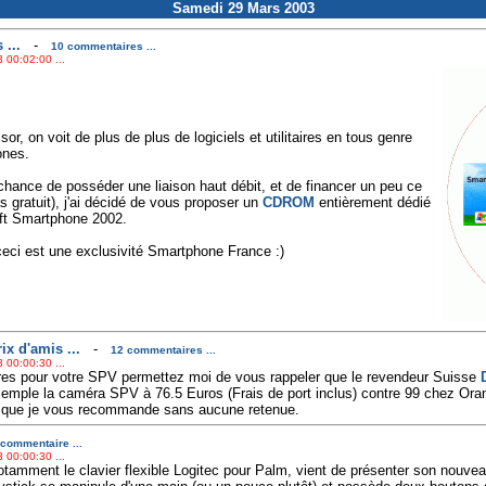
Samedi 29 Mars 2003
...
-
10 commentaires ...
 00:02:00 ...
r, on voit de plus de plus de logiciels et utilitaires en tous genre
ones.
 chance de posséder une liaison haut débit, et de financer un peu ce
s gratuit), j'ai décidé de vous proposer un
CDROM
entièrement dédié
ft Smartphone 2002.
 ceci est une exclusivité Smartphone France :)
x d'amis ...
-
12 commentaires ...
 00:00:30 ...
res pour votre SPV permettez moi de vous rappeler que le revendeur Suisse
xemple la caméra SPV à 76.5 Euros (Frais de port inclus) contre 99 chez O
x que je vous recommande sans aucune retenue.
commentaire ...
 00:00:30 ...
tamment le clavier flexible Logitec pour Palm, vient de présenter son nouveau