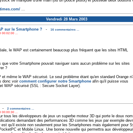
ick se manipule d'une main (ou un pouce plutôt) et possède deux boutons de 
itimes.com/
...
Vendredi 28 Mars 2003
P sur le Smartphone ?
-
16 commentaires ...
 00:02:00 ...
éale, le WAP est certainement beaucoup plus fréquent que les sites HTML
 que votre Smartphone pouvait naviguer sans aucun problème sur les sites
er ?
 et même le WAP sécurisé. Le seul problème étant qu'en standard Orange n'
s donc voir
comment configurer notre Smartphone
afin qu'il puisse vous
P et WAP sécurisé (SSL : Secure Socket Layer).
-
2 commentaires ...
 00:00:30 ...
r tous les développeurs de jeux un superbe moteur 3D qui porte le doux no
plications demandant des performances 3D comme les jeux par exemple devr
eur est qu'il existe non seulement pour les Smartphones mais également pour
cketPC et Mobile Linux. Une bonne nouvelle qui permettra aux développeur d