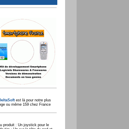
DeltaSoft
est là pour notre plus
range ou même 159 chez France
 produit : Un joystick pour le