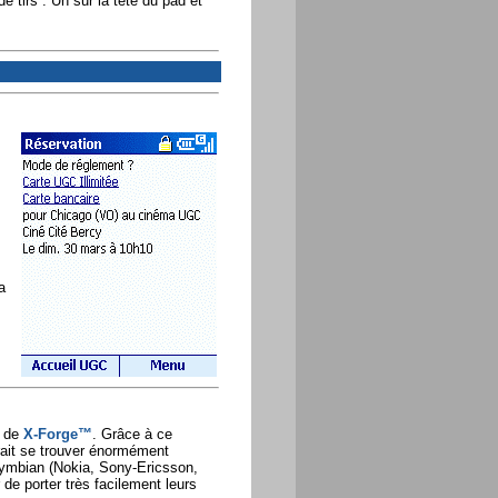
tirs : Un sur la tête du pad et
a
m de
X-Forge™
. Grâce à ce
ait se trouver énormément
 Symbian (Nokia, Sony-Ericsson,
e porter très facilement leurs