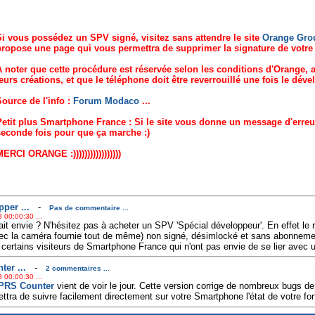
i vous possédez un SPV signé, visitez sans attendre le site
Orange Grou
ropose une page qui vous permettra de supprimer la signature de votre 
 noter que cette procédure est réservée selon les conditions d'Orange, 
eurs créations, et que le téléphone doit être reverrouillé une fois le dé
ource de l'info :
Forum Modaco
...
etit plus Smartphone France : Si le site vous donne un message d'erreur
econde fois pour que ça marche :)
ERCI ORANGE :)))))))))))))))))
per ...
-
Pas de commentaire ...
 00:00:30 ...
it envie ? N'hésitez pas à acheter un SPV 'Spécial développeur'. En effet le
ec la caméra fournie tout de même) non signé, désimlocké et sans abonneme
 certains visiteurs de Smartphone France qui n'ont pas envie de se lier avec 
er ...
-
2 commentaires ...
 00:00:30 ...
PRS Counter
vient de voir le jour. Cette version corrige de nombreux bugs de
ra de suivre facilement directement sur votre Smartphone l'état de votre fo