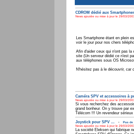
CDROM dédié aux Smartphones 
News ajoutée ou mise à jour le 29/03/2003
Les Smartphone étant en plein esso
voir le jour pour nos chers téléph
Afin d'aider ceux qui n'ont pas la
site (Un serveur dédié ce n'est pa
aux téléphones sous OS Microso
N'hésitez pas à le découvrir, car
Caméra SPV et accessoires à pri
News ajoutée ou mise à jour le 29/03/2003
Si vous recherchez des accessoi
grand bonheur. On y trouve par e
Télécom !!! Un revendeur sérieu
Joystick pour SPV ...
-
Pas de 
News ajoutée ou mise à jour le 29/03/2003
La société Eleksen qui fabrique no