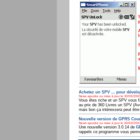
S
p
A
l
S
P
s
M
Achetez un SPV ... pour dévelop
News ajoutée ou mise à jour le 30/03/2003
Vous êtes riche et un SPV vous fa
au prix de 360 Livres un SPV (Av
mais bon ça intéressera peut être
Nouvelle version de GPRS Count
News ajoutée ou mise à jour le 30/03/2003
Une nouvelle version 3.0.14 de
G
rappels ce programme vous permett