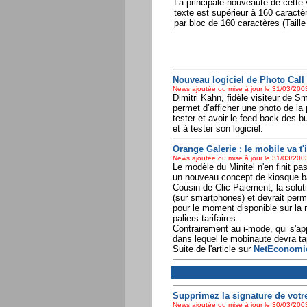
La principale nouveauté de cette v
texte est supérieur à 160 caractè
par bloc de 160 caractères (Tail
Nouveau logiciel de Photo Call
News ajoutée ou mise à jour le 31/03/2003
Dimitri Kahn, fidèle visiteur de 
permet d’afficher une photo de la 
tester et avoir le feed back des b
et à tester son logiciel.
Orange Galerie : le mobile va t'i
News ajoutée ou mise à jour le 31/03/2003
Le modèle du Minitel n'en finit pa
un nouveau concept de kiosque ba
Cousin de Clic Paiement, la solu
(sur smartphones) et devrait perm
pour le moment disponible sur la m
paliers tarifaires.
Contrairement au i-mode, qui s'ap
dans lequel le mobinaute devra ta
Suite de l'article sur
NetEconomi
Supprimez la signature de votre
News ajoutée ou mise à jour le 30/03/2003