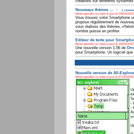
créations sur différents système
Nouveaux thèmes ...
-
1 commen
News ajoutée ou mise à jour le 28/03/2003
Vous trouvez votre Smartphone un 
propose régulièrement de nouveau
vous réalisez des thèmes, n'hésite
nombre puisse en profiter.
Editeur de texte pour Smartphon
News ajoutée ou mise à jour le 28/03/2003
Une nouvelle version 1.06 de
Orn
pour Smartphone. Un logiciel que j
Nouvelle version de All-Explorer
News ajoutée ou mise à jour le 27/03/2003
Un
ex
Sm
- 
- 
Au
vo
Un