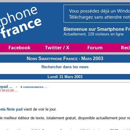
Bienvenue sur Smartphone Fr
Actuellement, 129 visiteurs en ligne
Facebook
Twitter / X
Forum
Rec
News Smartphone France - Mars 2003
Rechercher dans les news
Lundi 31 Mars 2003
pad ...
-
6 commentaires ...
 00:02:00 ...
eta Note pad
vient de voir le jour.
e meilleur éditeur de texte, totalement gratuit, disponible actuellement pour n