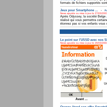
formats de fichiers supportés sont
Jeux pour Smartphone ...
-
Pa
News ajoutée ou mise à jour le 27/03/2003
Après Odyssey, la société Belge
réalisé qui vous permettra certa
étonnez pas si vos enfants vous 
Le point sur l'USSD avec nos SP
News ajoutée ou mise à jour le 26/03/2003
N
p
Un
Avant ...
Orange étend son offre Smartph