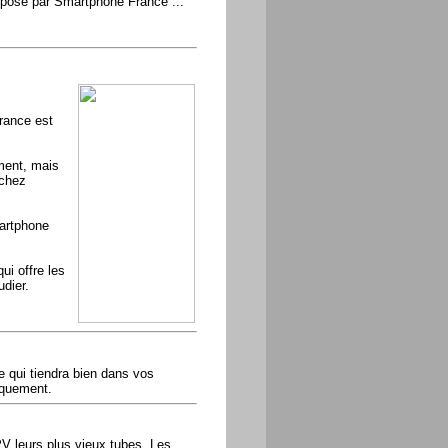
posé par Smartphone France ...
rance est
ment, mais
 chez
martphone
i offre les
udier.
e qui tiendra bien dans vos
iquement.
PV leurs plus vieux tubes. Les