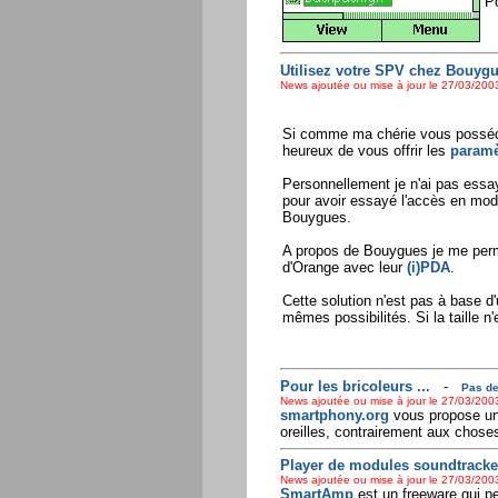
Po
Utilisez votre SPV chez Bouygu
News ajoutée ou mise à jour le 27/03/2003
Si comme ma chérie vous posséd
heureux de vous offrir les
paramè
Personnellement je n'ai pas ess
pour avoir essayé l'accès en mo
Bouygues.
A propos de Bouygues je me perme
d'Orange avec leur
(i)PDA
.
Cette solution n'est pas à base 
mêmes possibilités. Si la taille n'
Pour les bricoleurs ...
-
Pas de
News ajoutée ou mise à jour le 27/03/2003
smartphony.org
vous propose une
oreilles, contrairement aux chose
Player de modules soundtracke
News ajoutée ou mise à jour le 27/03/2003
SmartAmp
est un freeware qui pe