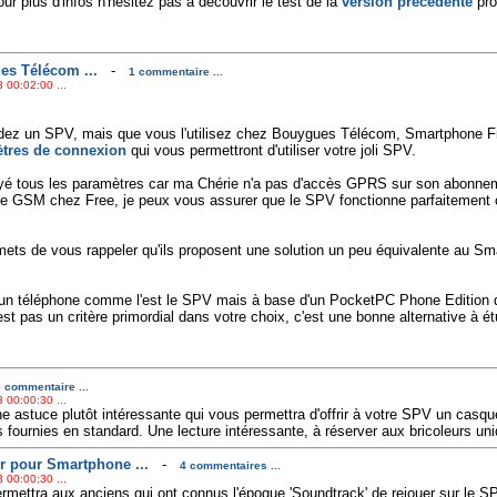
ur plus d'infos n'hésitez pas à découvrir le test de la
version précédente
pro
es Télécom ...
-
1 commentaire ...
 00:02:00 ...
ez un SPV, mais que vous l'utilisez chez Bouygues Télécom, Smartphone F
tres de connexion
qui vous permettront d'utiliser votre joli SPV.
ayé tous les paramètres car ma Chérie n'a pas d'accès GPRS sur son abonne
de GSM chez Free, je peux vous assurer que le SPV fonctionne parfaitement
ts de vous rappeler qu'ils proposent une solution un peu équivalente au S
d'un téléphone comme l'est le SPV mais à base d'un PocketPC Phone Edition qu
est pas un critère primordial dans votre choix, c'est une bonne alternative à ét
 commentaire ...
 00:00:30 ...
 astuce plutôt intéressante qui vous permettra d'offrir à votre SPV un casqu
s fournies en standard. Une lecture intéressante, à réserver aux bricoleurs un
r pour Smartphone ...
-
4 commentaires ...
 00:00:30 ...
rmettra aux anciens qui ont connus l'époque 'Soundtrack' de rejouer sur le S