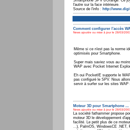
Smartphone SPV d'Orange. Ce joyst
l'autre sur la face intérieure.
Source de l'info :
http://www.dig
Comment configurer l'accès WA
News ajoutée ou mise à jour le 28/03/2003
Même si ce n'est pas la norme id
optimisés pour Smartphone.
Super mais saviez vous au moins
WAP avec Pocket Internet Explor
Eh oui PocketIE supporte le WAP
pas configuré le SPV. Nous allon
servir à surfer sur les sites WA
Moteur 3D pour Smartphone ...
News ajoutée ou mise à jour le 28/03/2003
La société fathammer propose pou
moteur 3D le développement d'ap
facilité. Le petit plus de ce mot
...), PalmOS, WindowsCE .NET, Po