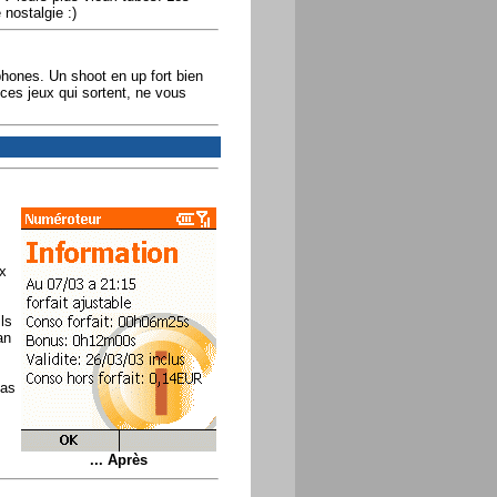
 nostalgie :)
ones. Un shoot en up fort bien
ces jeux qui sortent, ne vous
x
ls
an
pas
... Après