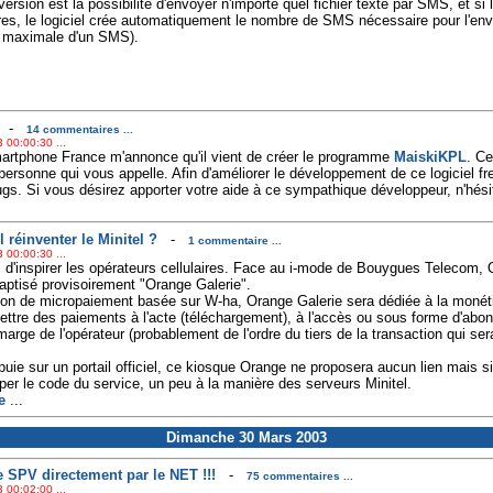
ersion est la possibilité d'envoyer n'importe quel fichier texte par SMS, et si 
res, le logiciel crée automatiquement le nombre de SMS nécessaire pour l'env
le maximale d'un SMS).
-
14 commentaires ...
 00:00:30 ...
Smartphone France m'annonce qu'il vient de créer le programme
MaiskiKPL
. Ce
personne qui vous appelle. Afin d'améliorer le développement de ce logiciel fre
ugs. Si vous désirez apporter votre aide à ce sympathique développeur, n'hésit
l réinventer le Minitel ?
-
1 commentaire ...
 00:00:30 ...
s d'inspirer les opérateurs cellulaires. Face au i-mode de Bouygues Telecom, 
ptisé provisoirement "Orange Galerie".
tion de micropaiement basée sur W-ha, Orange Galerie sera dédiée à la mon
ettre des paiements à l'acte (téléchargement), à l'accès ou sous forme d'abo
arge de l'opérateur (probablement de l'ordre du tiers de la transaction qui ser
puie sur un portail officiel, ce kiosque Orange ne proposera aucun lien mais
per le code du service, un peu à la manière des serveurs Minitel.
e
...
Dimanche 30 Mars 2003
 SPV directement par le NET !!!
-
75 commentaires ...
 00:02:00 ...