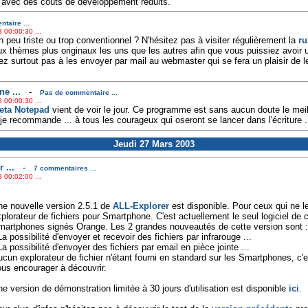
s avec des coûts de développement réduits.
taire ...
 00:00:30 ...
peu triste ou trop conventionnel ? N'hésitez pas à visiter régulièrement la
ru
x thèmes plus originaux les uns que les autres afin que vous puissiez avoir
z surtout pas à les envoyer par mail au webmaster qui se fera un plaisir de le
e ...
-
Pas de commentaire ...
 00:00:30 ...
eta Notepad
vient de voir le jour. Ce programme est sans aucun doute le meill
e recommande ... à tous les courageux qui oseront se lancer dans l'écriture ..
Jeudi 27 Mars 2003
 ...
-
7 commentaires ...
 00:02:00 ...
e nouvelle version 2.5.1 de
ALL-Explorer
est disponible. Pour ceux qui ne le
plorateur de fichiers pour Smartphone. C'est actuellement le seul logiciel de c
artphones signés Orange. Les 2 grandes nouveautés de cette version sont :
La possibilité d'envoyer et recevoir des fichiers par infrarouge ...
La possibilité d'envoyer des fichiers par email en pièce jointe ...
cun explorateur de fichier n'étant fourni en standard sur les Smartphones, c'
us encourager à découvrir.
e version de démonstration limitée à 30 jours d'utilisation est disponible
ici
.