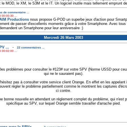
 le MOD, le XM, le S3M et le IT. Un logiciel inutile mais tellement emprunt de
s de commentaire ...
 00:00:30 ...
AIM Productions
nous propose G-POD un superbe jeux d'action pour Smartph
inement de passer d'excellents moments grâce à votre Smartphone. Avec tous 
demandent un Smartphone pour leur anniversaire :)
Mercredi 26 Mars 2003
V ...
-
22 commentaires ...
 00:02:00 ...
Des problèmes pour consulter le #123# sur votre SPV (Norme USSD pour ceu
qui ne le sauraient pas).
'hésitez pas à consulter votre service client Orange. En effet en les appelant i
euvent régler le problème partiellement comme le montrent les captures d'écr
ci contre.
e bonne nouvelle en attendant un réglement complet du problème, qui n'est 
spécifique au SPV, sur lequel Orange semble travailler d'arrache pied.
one avec le SPVx ...
-