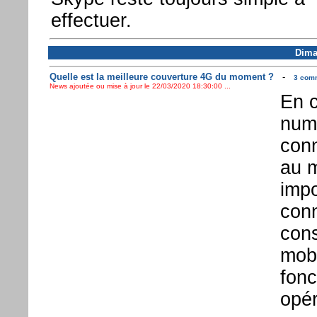
effectuer.
Dima
Quelle est la meilleure couverture 4G du moment ?
-
3 comm
News ajoutée ou mise à jour le 22/03/2020 18:30:00 ...
En c
numé
conn
au m
impo
conn
cons
mobi
fonc
opér