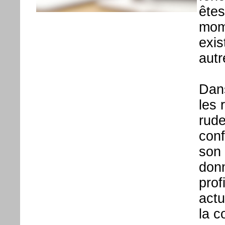
êtes
mome
exis
autr
Dans
les 
rude
conf
son
donn
prof
actu
la c