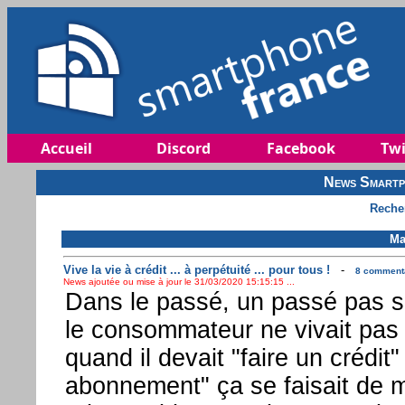
Accueil
Discord
Facebook
Twi
News Smartp
Reche
Ma
Vive la vie à crédit ... à perpétuité ... pour tous !
-
8 commenta
News ajoutée ou mise à jour le 31/03/2020 15:15:15 ...
Dans le passé, un passé pas si
le consommateur ne vivait pas 
quand il devait "faire un crédit
abonnement" ça se faisait de 