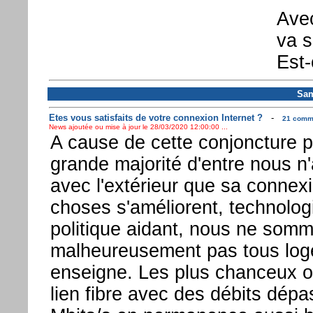
Avec
va s
Est-
Sam
Etes vous satisfaits de votre connexion Internet ?
-
21 comme
News ajoutée ou mise à jour le 28/03/2020 12:00:00 ...
A cause de cette conjoncture par
grande majorité d'entre nous n
avec l'extérieur que sa connexi
choses s'améliorent, technologi
politique aidant, nous ne som
malheureusement pas tous log
enseigne. Les plus chanceux on
lien fibre avec des débits dépa