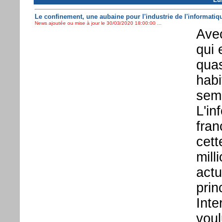
Le confinement, une aubaine pour l'industrie de l'informatiq
News ajoutée ou mise à jour le 30/03/2020 18:00:00 ...
Avec
qui 
quas
habi
semb
L'in
fran
cett
mill
act
prin
Inte
voul