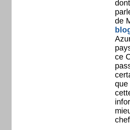
dont
parl
de M
blog
Azur
pays
ce 
pass
cert
que 
cett
info
mieu
chef