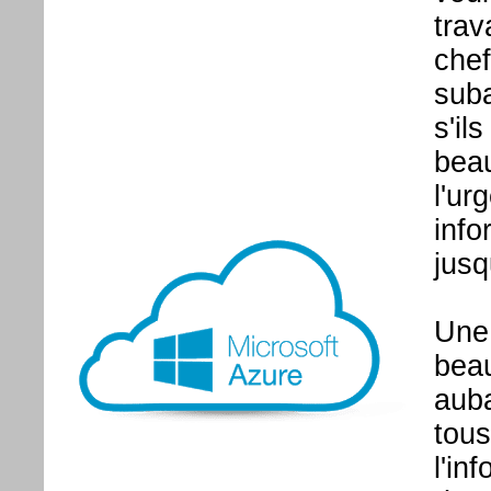
trav
chef
suba
s'il
beau
l'ur
info
jusq
Une 
beau
auba
tous
l'in