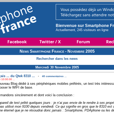
Bienvenue sur Smartphone Fr
Actuellement, 245 visiteurs en ligne
Facebook
Twitter / X
Forum
Rec
News Smartphone France - Novembre 2005
Rechercher dans les news
Mercredi 30 Novembre 2005
ais ... du Qtek 8310 ...
-
40 commentaires ...
 10:00:00 ...
uveau Blog dédié à ses périphériques mobiles préférés, un test très intéress
poser le WIFI de base.
andons sincèrement et dont voici la conclusion :
reil de test prêté quelques jours : je n’ai pas envie de le rendre à ses proprié
as utilisé mon 9100 depuis vendredi. Ce qui signifie en gros que le 8310 est 
ne éternel que je ne résoudrai donc jamais : Smartphone, PDAphone ou les d