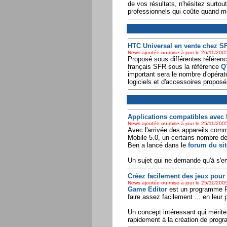
de vos résultats, n'hésitez surtout
professionnels qui coûte quand m
HTC Universal en vente chez SF
News ajoutée ou mise à jour le 26/11/2005
Proposé sous différentes référenc
français SFR sous la référence
Q
important sera le nombre d'opéra
logiciels et d'accessoires propos
Applications compatibles avec l
News ajoutée ou mise à jour le 25/11/2005
Avec l'arrivée des appareils com
Mobile 5.0, un certains nombre de
Ben a lancé dans le
forum du sit
Un sujet qui ne demande qu'à s'enr
Créez facilement des jeux pou
News ajoutée ou mise à jour le 25/11/2005
Game Editor
est un programme PC 
faire assez facilement ... en leu
Un concept intéressant qui mérite
rapidement à la création de prog