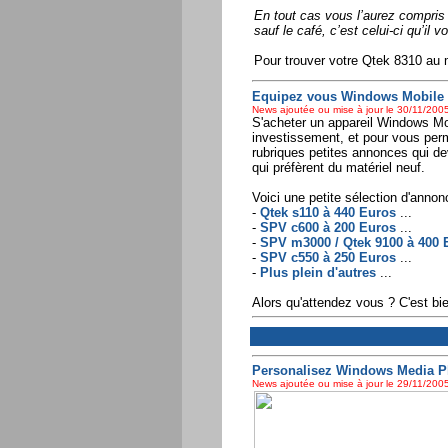
En tout cas vous l’aurez compris 
sauf le café, c’est celui-ci qu’il
Pour trouver votre Qtek 8310 au m
Equipez vous Windows Mobile s
News ajoutée ou mise à jour le 30/11/2005
S'acheter un appareil Windows Mob
investissement, et pour vous per
rubriques petites annonces qui de
qui préfèrent du matériel neuf.
Voici une petite sélection d'annon
-
Qtek s110 à 440 Euros
...
-
SPV c600 à 200 Euros
...
-
SPV m3000 / Qtek 9100 à 400 
-
SPV c550 à 250 Euros
...
-
Plus plein d'autres
...
Alors qu'attendez vous ? C'est bie
Personalisez Windows Media Pl
News ajoutée ou mise à jour le 29/11/2005