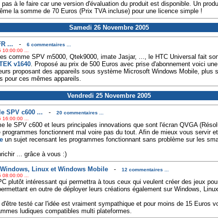
 pas à le faire car une version d'évaluation du produit est disponible. Un prod
ême la somme de 70 Euros (Prix TVA incluse) pour une licence simple !
Samedi 26 Novembre 2005
R ...
-
6 commentaires ...
 10:00:00 ...
es comme SPV m5000, Qtek9000, imate Jasjar, ..., le HTC Universal fait son 
TEK v1640
. Proposé au prix de 500 Euros avec prise d'abonnement voici une 
teurs proposant des appareils sous système Microsoft Windows Mobile, plus s
és pour ces mêmes appareils.
Vendredi 25 Novembre 2005
e SPV c600 ...
-
20 commentaires ...
 16:00:00 ...
me le SPV c600 et leurs principales innovations que sont l'écran QVGA (Réso
 programmes fonctionnent mal voire pas du tout. Afin de mieux vous servir et
e
un sujet recensant les programmes fonctionnant sans problème sur les smar
ichir ... grâce à vous :)
r Windows, Linux et Windows Mobile
-
12 commentaires ...
 08:00:00 ...
plutôt intéressant qui permettra à tous ceux qui veulent créer des jeux pou
r permettant en outre de déployer leurs créations également sur Windows, Lin
 d'être testé car l'idée est vraiment sympathique et pour moins de 15 Euros v
rammes ludiques compatibles multi plateformes.