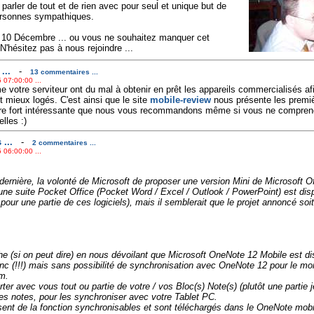
parler de tout et de rien avec pour seul et unique but de
ersonnes sympathiques.
e 10 Décembre ... ou vous ne souhaitez manquer cet
'hésitez pas à nous rejoindre ...
...
-
13 commentaires ...
 07:00:00 ...
votre serviteur ont du mal à obtenir en prêt les appareils commercialisés afin
t mieux logés. C'est ainsi que le site
mobile-review
nous présente les premiè
ure fort intéressante que nous vous recommandons même si vous ne comprene
lles :)
...
-
2 commentaires ...
 06:00:00 ...
dernière, la volonté de Microsoft de proposer une version Mini de Microsoft Offi
ne suite Pocket Office (Pocket Word / Excel / Outlook / PowerPoint) est dis
our une partie de ces logiciels), mais il semblerait que le projet annoncé so
he (si on peut dire) en nous dévoilant que Microsoft OneNote 12 Mobile est di
donc (!!!) mais sans possibilité de synchronisation avec OneNote 12 pour le m
m.
ter avec vous tout ou partie de votre / vos Bloc(s) Note(s) (plutôt une partie 
es notes, pour les synchroniser avec votre Tablet PC.
ent de la fonction synchronisables et sont téléchargés dans le OneNote mobi