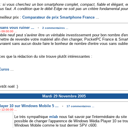
: si vous cherchez un bon smartphone complet, compact, fiable et élégant, et q
 vous faut. A condition que le débit Edge ne soit pas un critère fondamental po
eilleur prix :
Comparateur de prix Smartphone France
...
ans vous ruiner ...
-
2 commentaires ...
 09:00:00 ...
ile neuf peut s'avérer être un véritable investissement pour bon nombre d'ent
mettre de revendre votre matériel afin d'en changer, PocketPC France & Sma
vraient sans aucun doute faire le bonheur de nombre d'entre vous sans oubli
ces que la rédaction du site trouve plutôt intéressantes :
Euros
...
ntôt noël :)
Mardi 29 Novembre 2005
ayer 10 sur Windows Mobile 5 ...
-
17 commentaires ...
 12:00:00 ...
Le très sympathique
mlab
nous fait savoir par l'intermédiaire du site
possible de changer l'apparence de Windows Média Player 10 se trou
Windows Mobile comme le tout dernier SPV c600.