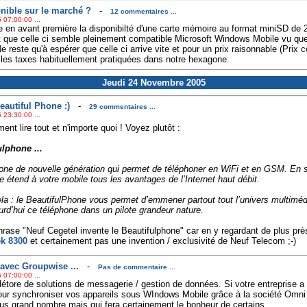
nible sur le marché ?
-
12 commentaires ...
 07:00:00 ...
en avant première la disponibilté d'une carte mémoire au format miniSD de 2 G
t que celle ci semble pleinement compatible Microsoft Windows Mobile vu que
reste qu'à espérer que celle ci arrive vite et pour un prix raisonnable (Prix c
es taxes habituellement pratiquées dans notre hexagone.
Jeudi 24 Novembre 2005
eautiful Phone :)
-
29 commentaires ...
 23:30:00 ...
ent lire tout et n'importe quoi ! Voyez plutôt :
ulphone ...
one de nouvelle génération qui permet de téléphoner en WiFi et en GSM. En 
 étend à votre mobile tous les avantages de l’Internet haut débit.
la : le BeautifulPhone vous permet d’emmener partout tout l’univers multiméd
rd’hui ce téléphone dans un pilote grandeur nature.
phrase "Neuf Cegetel invente le Beautifulphone" car en y regardant de plus près
k 8300
et certainement pas une invention / exclusivité de Neuf Telecom ;-)
vec Groupwise ...
-
Pas de commentaire ...
 07:00:00 ...
plétore de solutions de messagerie / gestion de données. Si votre entreprise a
pour synchroniser vos appareils sous WIndows Mobile grâce à la société Omni 
plus grand nombre mais qui fera certainement le bonheur de certains.