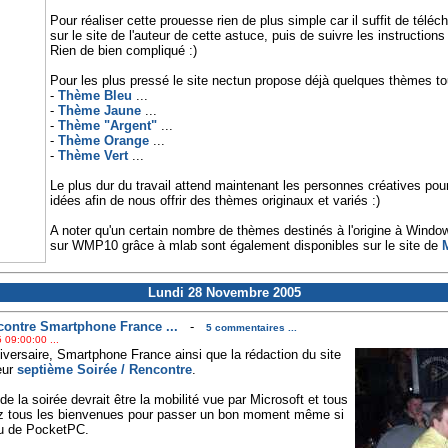
Pour réaliser cette prouesse rien de plus simple car il suffit de téléc
sur le site de l'auteur de cette astuce, puis de suivre les instruction
Rien de bien compliqué :)
Pour les plus pressé le site nectun propose déjà quelques thèmes tout
-
Thème Bleu
...
-
Thème Jaune
...
-
Thème "Argent"
...
-
Thème Orange
...
-
Thème Vert
...
Le plus dur du travail attend maintenant les personnes créatives pou
idées afin de nous offrir des thèmes originaux et variés :)
A noter qu'un certain nombre de thèmes destinés à l'origine à Window
sur WMP10 grâce à mlab sont également disponibles sur le site de
M
Lundi 28 Novembre 2005
contre Smartphone France ...
-
5 commentaires ...
 09:00:00 ...
iversaire, Smartphone France ainsi que la rédaction du site
eur
septième Soirée / Rencontre
.
t de la soirée devrait être la mobilité vue par Microsoft et tous
ez tous les bienvenues pour passer un bon moment même si
u de PocketPC.