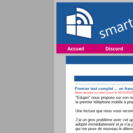
Accueil
Discord
Premier test complet ... en franç
News ajoutée ou mise à jour le 30/11/2005
"Edupin" nous propose sur son no
le premier téléphone mobile à pro
Une lecture que nous vous recomm
J’ai un gros problème avec cet appa
adopté immédiatement et je n’ai p
qui me pose de nouveau le dilem