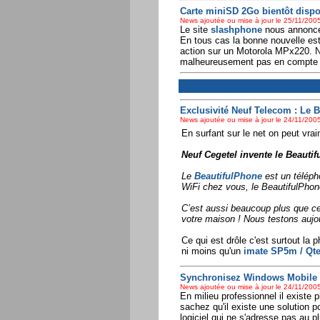
Carte miniSD 2Go bientôt dispo
News ajoutée ou mise à jour le 25/11/2005
Le site
slashphone
nous annonce 
En tous cas la bonne nouvelle es
action sur un Motorola MPx220. Ne 
malheureusement pas en compte l
Exclusivité Neuf Telecom : Le B
News ajoutée ou mise à jour le 24/11/2005
En surfant sur le net on peut vraim
Neuf Cegetel invente le Beautif
Le
BeautifulPhone
est un téléph
WiFi chez vous, le BeautifulPhone
C’est aussi beaucoup plus que ce
votre maison ! Nous testons aujou
Ce qui est drôle c'est surtout la 
ni moins qu'un
imate SP5m / Qte
Synchronisez Windows Mobile a
News ajoutée ou mise à jour le 24/11/2005
En milieu professionnel il existe 
sachez qu'il existe une solution 
logiciel qui ne s'adresse pas au 