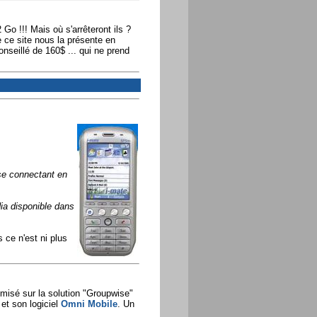
o !!! Mais où s'arrêteront ils ?
 ce site nous la présente en
onseillé de 160$ ... qui ne prend
se connectant en
ia disponible dans
 ce n'est ni plus
 misé sur la solution "Groupwise"
et son logiciel
Omni Mobile
. Un