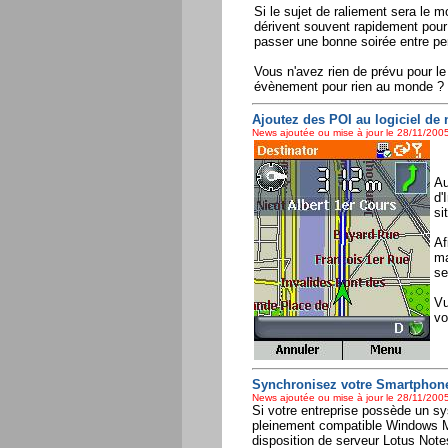
Si le sujet de raliement sera le 
dérivent souvent rapidement pour 
passer une bonne soirée entre p
Vous n'avez rien de prévu pour l
évènement pour rien au monde ? N
Ajoutez des POI au logiciel de n
News ajoutée ou mise à jour le 28/11/2005
Au
d'
si
Af
ma
se
Vu
vo
Synchronisez votre Smartphone 
News ajoutée ou mise à jour le 28/11/2005
Si votre entreprise possède un s
pleinement compatible Windows M
disposition de serveur Lotus Note