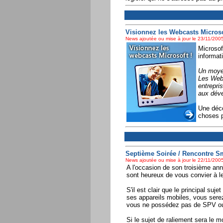
Visionnez les Webcasts Microsof
News ajoutée ou mise à jour le 23/11/2005
Microsof
informa
Un moyen
Les Webc
entrepri
aux déve
Une déc
choses p
Septième Soirée / Rencontre Sm
News ajoutée ou mise à jour le 22/11/2005
A l'occasion de son troisième ann
sont heureux de vous convier à l
S'il est clair que le principal suje
ses appareils mobiles, vous ser
vous ne possédez pas de SPV o
Si le sujet de raliement sera le 