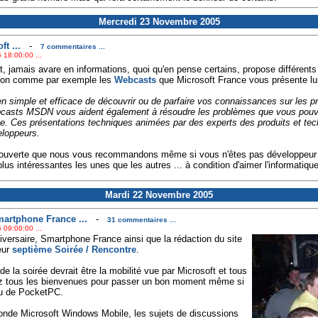
Mercredi 23 Novembre 2005
t ...
-
7 commentaires ...
 18:00:00 ...
t, jamais avare en informations, quoi qu'en pense certains, propose différents
tion comme par exemple les
Webcasts
que Microsoft France vous présente l
 simple et efficace de découvrir ou de parfaire vos connaissances sur les pr
asts MSDN vous aident également à résoudre les problèmes que vous pouvez
se. Ces présentations techniques animées par des experts des produits et tec
loppeurs.
ouverte que nous vous recommandons même si vous n'êtes pas développeur 
lus intéressantes les unes que les autres ... à condition d'aimer l'informatiqu
Mardi 22 Novembre 2005
artphone France ...
-
31 commentaires ...
 09:00:00 ...
iversaire, Smartphone France ainsi que la rédaction du site
eur
septième Soirée / Rencontre
.
t de la soirée devrait être la mobilité vue par Microsoft et tous
ez tous les bienvenues pour passer un bon moment même si
u de PocketPC.
monde Microsoft Windows Mobile, les sujets de discussions