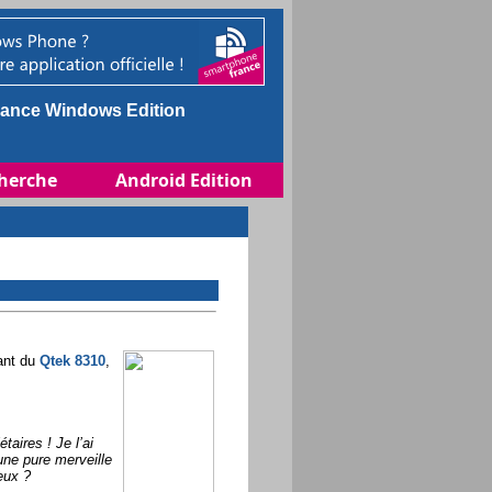
ance Windows Edition
herche
Android Edition
ant du
Qtek 8310
,
taires ! Je l’ai
une pure merveille
eux ?