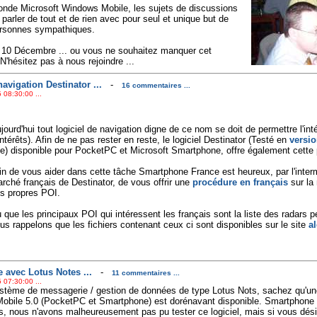
monde Microsoft Windows Mobile, les sujets de discussions
parler de tout et de rien avec pour seul et unique but de
ersonnes sympathiques.
e 10 Décembre ... ou vous ne souhaitez manquer cet
'hésitez pas à nous rejoindre ...
avigation Destinator ...
-
16 commentaires ...
 08:30:00 ...
jourd'hui tout logiciel de navigation digne de ce nom se doit de permettre l'in
Intérêts). Afin de ne pas rester en reste, le logiciel Destinator (Testé en
versi
te) disponible pour PocketPC et Microsoft Smartphone, offre également cette p
in de vous aider dans cette tâche Smartphone France est heureux, par l'inter
rché français de Destinator, de vous offrir une
procédure en français
sur la
s propres POI.
 que les principaux POI qui intéressent les français sont la liste des radars 
us rappelons que les fichiers contenant ceux ci sont disponibles sur le site
a
avec Lotus Notes ...
-
11 commentaires ...
 07:30:00 ...
ystème de messagerie / gestion de données de type Lotus Nots, sachez qu'un
obile 5.0 (PocketPC et Smartphone) est dorénavant disponible. Smartphone 
s, nous n'avons malheureusement pas pu tester ce logiciel, mais si vous dési