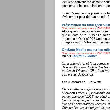
dérivent souvent rapidement pour 
passer une bonne soirée entre p
Vous n'avez rien de prévu pour l
évènement pour rien au monde ? N
Présentation du futur Qtek s200 
News ajoutée ou mise à jour le 22/11/2005
Alors qu'en France certains comme 
que du coté de la Russie ils soien
le prochain Qtek s200 ! Une lect
images c'est qu'elles sont universe
OneNote Mobile est sur les rails 
News ajoutée ou mise à jour le 22/11/2005
Vu sur
TabletPC Corner
...
On a entendu ici et là la semaine 
devices Windows Mobile. Certes u
et depuis Windows CE 1.0 en fait p
ces erzats de logiciels.
Les rumeurs et ... la vérité
Chris Pratley en rajoute une couc
Microsoft Office 12, installable 
est le répertoire "1033" du cédéro
Ce micrologiciel permettra d'empor
live des conversations vocales, d
Chaque Notebook / onglets dispos