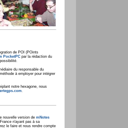
tégration de POI (POints
on PocketPC
par la rédaction du
ossibilité.
médiaire du responsable du
 méthode à employer pour intégrer
peiplant notre hexagone, nous
lertegps.com
.
e nouvelle version de
mNotes
France n'ayant pas à sa
rez le faire et nous rendre compte