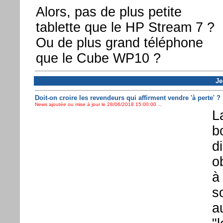
Alors, pas de plus petite
tablette que le HP Stream 7 ?
Ou de plus grand téléphone
que le Cube WP10 ?
Je
Doit-on croire les revendeurs qui affirment vendre 'à perte' ?
News ajoutée ou mise à jour le 28/06/2018 15:00:00 ...
L
b
d
o
à
s
a