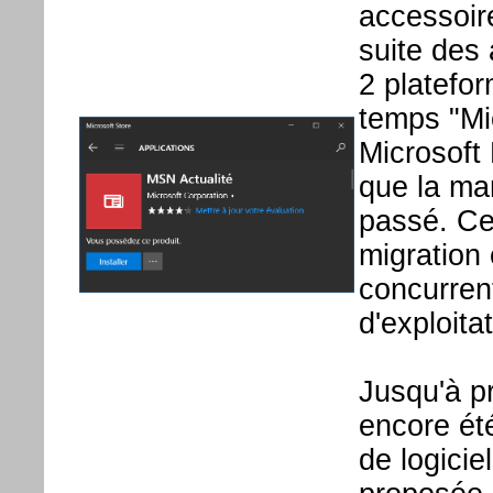
accessoir
suite des
2 platefor
temps "Mic
Microsoft
que la mar
passé. Ce
migration 
concurren
d'exploita
Jusqu'à p
encore ét
de logicie