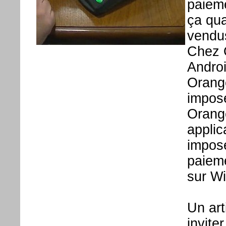
paieme
ça qu
vendus
Chez O
Androi
Orang
impos
Orange
applic
impose
paieme
sur W
Un art
invite