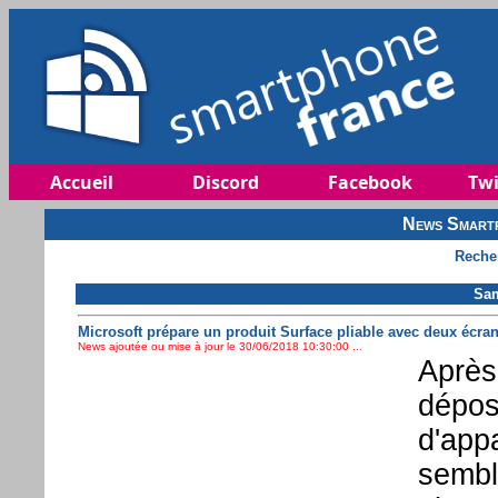
Accueil
Discord
Facebook
Twi
News Smartp
Reche
Sam
Microsoft prépare un produit Surface pliable avec deux écra
News ajoutée ou mise à jour le 30/06/2018 10:30:00 ...
Après
dépos
d'appa
sembl