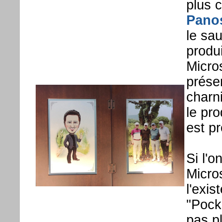
plus 
Pano
le sa
produ
Micro
prése
charni
le pr
est p
Si l'o
Micros
l'exis
"Pock
pas p