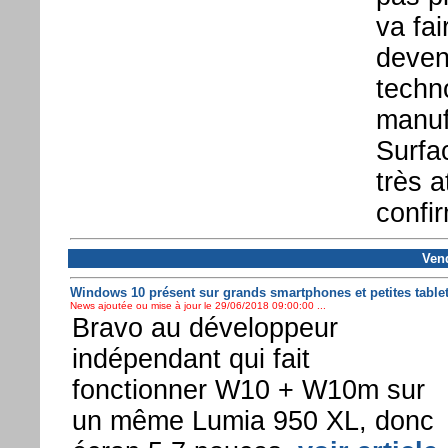
va fa
devenu
techn
manuf
Surfac
très 
confir
Vend
Windows 10 présent sur grands smartphones et petites tablet
News ajoutée ou mise à jour le 29/06/2018 09:00:00 ...
Bravo au développeur
indépendant qui fait
fonctionner W10 + W10m sur
un même Lumia 950 XL, donc