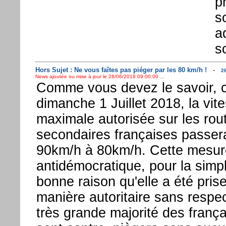
p
s
a
s
Hors Sujet : Ne vous faîtes pas piéger par les 80 km/h !
-
26
News ajoutée ou mise à jour le 28/06/2018 09:00:00 ...
Comme vous devez le savoir, 
dimanche 1 Juillet 2018, la vit
maximale autorisée sur les rou
secondaires françaises passer
90km/h à 80km/h. Cette mesur
antidémocratique, pour la simp
bonne raison qu'elle a été pris
manière autoritaire sans respec
très grande majorité des frança