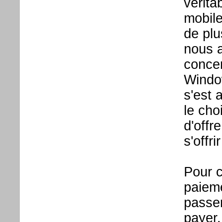
vérita
mobile
de plu
nous 
conce
Window
s'est 
le cho
d'offr
s'offr
Pour 
paieme
passe
payer.