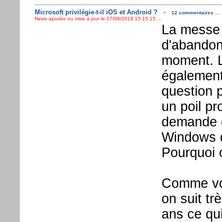
Microsoft privilégie-t-il iOS et Android ?
-
12 commentaires ...
News ajoutée ou mise à jour le 27/06/2018 15:15:15 ...
La messe e
d'abandon
moment. La
égalemen
question p
un poil p
demande de
Windows d
Pourquoi c
Comme vo
on suit tr
ans ce qu