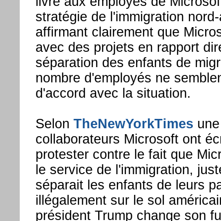
livré aux employés de Microsoft
stratégie de l'immigration nord
affirmant clairement que Microso
avec des projets en rapport dir
séparation des enfants de migr
nombre d'employés ne semblen
d'accord avec la situation.
Selon
TheNewYorkTimes
une 
collaborateurs Microsoft ont écr
protester contre le fait que Mic
le service de l'immigration, jus
séparait les enfants de leurs p
illégalement sur le sol américa
président Trump change son fus