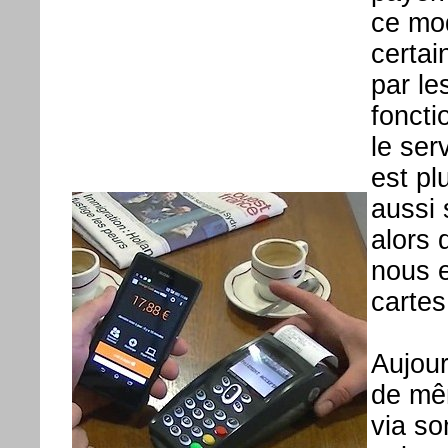
ce mo
certai
par le
foncti
le ser
est pl
aussi 
alors 
nous 
cartes
Aujour
de mê
via so