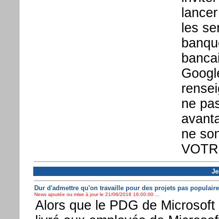
lancer
les se
banque
bancai
Google
rensei
ne pas
avant
ne son
VOTRE
Je
Dur d'admettre qu'on travaille pour des projets pas populair
News ajoutée ou mise à jour le 21/06/2018 16:00:00 ...
Alors que le PDG de Microsoft