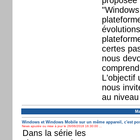
proposée 
"Windows 
plateform
évolutions
plateform
certes pa
nous devo
comprendr
L'objectif
nous invit
au niveau
Ma
Windows et Windows Mobile sur un même appareil, c'est pos
News ajoutée ou mise à jour le 26/06/2018 16:30:00 ...
Dans la série les