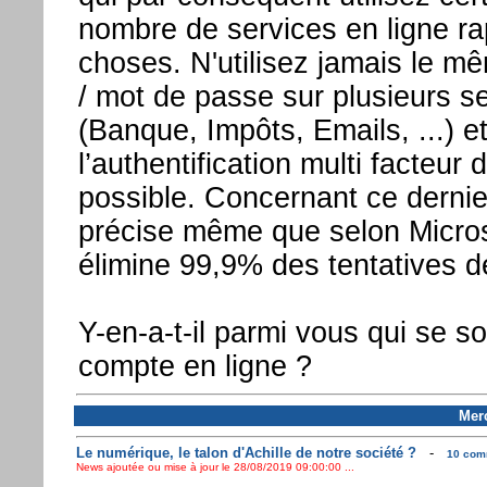
nombre de services en ligne ra
choses. N'utilisez jamais le mê
/ mot de passe sur plusieurs s
(Banque, Impôts, Emails, ...) e
l’authentification multi facteur
possible. Concernant ce dernie
précise même que selon Micros
élimine 99,9% des tentatives de
Y-en-a-t-il parmi vous qui se son
compte en ligne ?
Merc
Le numérique, le talon d'Achille de notre société ?
-
10 comm
News ajoutée ou mise à jour le 28/08/2019 09:00:00 ...