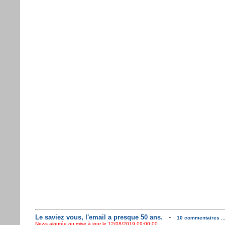
Le saviez vous, l'email a presque 50 ans.
-
10 commentaires ..
News ajoutée ou mise à jour le 12/08/2019 09:00:00 ...