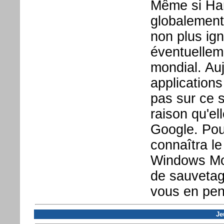
Même si Ha
globalement 
non plus ig
éventuellem
mondial. Auj
applications
pas sur ce 
raison qu'e
Google. Pour
connaîtra le
Windows Mo
de sauvetag
vous en pen
Je