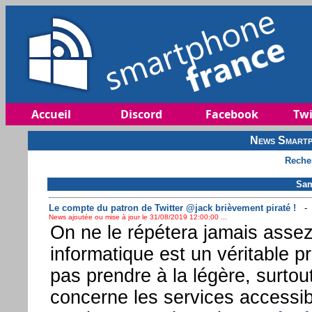
Accueil
Discord
Facebook
Twi
News Smartp
Reche
Sam
Le compte du patron de Twitter @jack brièvement piraté !
News ajoutée ou mise à jour le 31/08/2019 12:00:00 ...
On ne le répétera jamais assez,
informatique est un véritable pr
pas prendre à la légère, surtou
concerne les services accessib