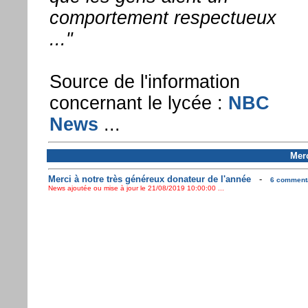
comportement respectueux
..."
Source de l'information
concernant le lycée :
NBC
News
...
Merc
Merci à notre très généreux donateur de l'année
-
6 commenta
News ajoutée ou mise à jour le 21/08/2019 10:00:00 ...