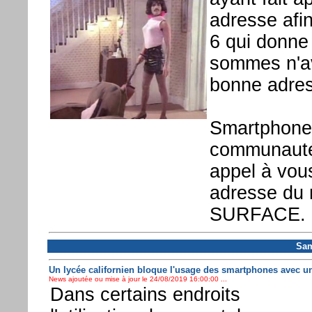
adresse afi
6 qui donne
sommes n'a
bonne adres
Smartphone 
communauté,
appel à vou
adresse du 
SURFACE. Me
Sam
Un lycée californien bloque l'usage des smartphones avec u
News ajoutée ou mise à jour le 24/08/2019 16:00:00 ...
Dans certains endroits