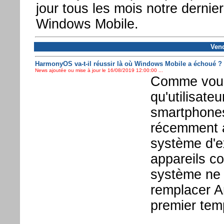
jour tous les mois notre derni
Windows Mobile.
Vend
HarmonyOS va-t-il réussir là où Windows Mobile a échoué ?
News ajoutée ou mise à jour le 16/08/2019 12:00:00 ...
Comme vous 
qu'utilisate
smartphones,
récemment a
système d'e
appareils c
système ne 
remplacer A
premier tem