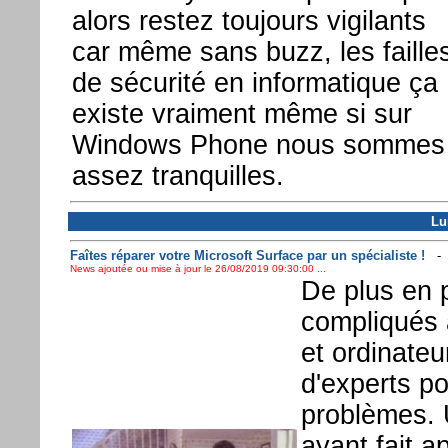
alors restez toujours vigilants
car même sans buzz, les faille
de sécurité en informatique ça
existe vraiment même si sur
Windows Phone nous sommes
assez tranquilles.
Lu
Faîtes réparer votre Microsoft Surface par un spécialiste !
News ajoutée ou mise à jour le 26/08/2019 09:30:00 ...
De plus en p
compliqués 
et ordinateu
d'experts p
problèmes. 
ayant fait a