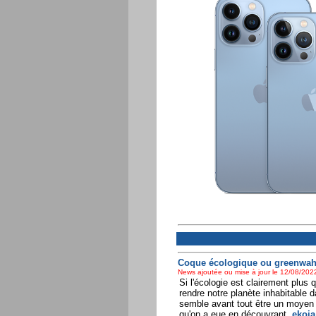
Coque écologique ou greenwah
News ajoutée ou mise à jour le 12/08/2022
Si l'écologie est clairement plus
rendre notre planète inhabitable 
semble avant tout être un moyen 
qu'on a eue en découvrant,
ekoia