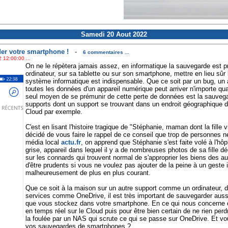
Samedi 20 Aout 2022
er votre smartphone !
-
6 commentaires ...
 12:00:00 ...
On ne le répètera jamais assez, en informatique la sauvegarde est pr
ordinateur, sur sa tablette ou sur son smartphone, mettre en lieu sûr
système informatique est indispensable. Que ce soit par un bug, un
toutes les données d'un appareil numérique peut arriver n'importe qua
seul moyen de se prémunir de cette perte de données est la sauveg
supports dont un support se trouvant dans un endroit géographique 
Cloud par exemple.
C'est en lisant l'histoire tragique de "Stéphanie, maman dont la fill
décidé de vous faire le rappel de ce conseil que trop de personnes n
média local
actu.fr
, on apprend que Stéphanie s'est faite volé à l'hô
grise, appareil dans lequel il y a de nombreuses photos de sa fille 
sur les connards qui trouvent normal de s'approprier les biens des a
d'être prudents si vous ne voulez pas ajouter de la peine à un geste
malheureusement de plus en plus courant.
Que ce soit à la maison sur un autre support comme un ordinateur, d
services comme OneDrive, il est très important de sauvegarder auss
que vous stockez dans votre smartphone. En ce qui nous concerne c
en temps réel sur le Cloud puis pour être bien certain de ne rien pe
la foulée par un NAS qui scrute ce qui se passe sur OneDrive. Et v
vos sauvegardes de smartphones ?