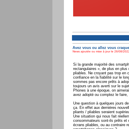
Avez vous ou allez vous craque
News ajoutée ou mise à jour le 26/08/2022
Si la grande majorité des smartph
rectangulaires », de plus en plu
pliables. Ne croyant pas trop en 
confiance en la fiabilité sur le l
sommes pas encore prêts à adopt
toujours un avis averti sur le su
Phones à une époque, on aimerait
avez adopté ou comptez le faire,
Une question à quelques jours de 
ça. En effet aux dernières nouv
pliants / pliables seraient supéri
Une situation qui nous fait réelle
consommateurs sont-ils prêts et 
écrans pliables, ou au contraire r