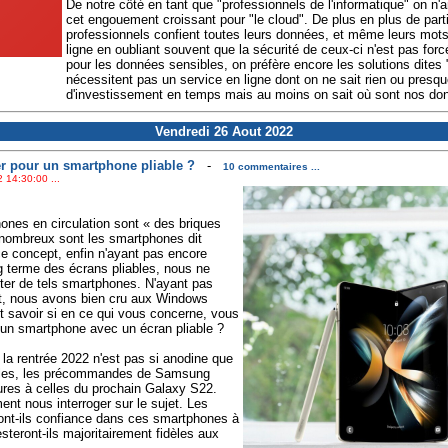
De notre côté en tant que "professionnels de l'informatique" on n'
cet engouement croissant pour "le cloud". De plus en plus de parti
professionnels confient toutes leurs données, et même leurs mot
ligne en oubliant souvent que la sécurité de ceux-ci n'est pas forc
pour les données sensibles, on préfère encore les solutions dites
nécessitent pas un service en ligne dont on ne sait rien ou presq
d'investissement en temps mais au moins on sait où sont nos do
Vendredi 26 Aout 2022
r pour un smartphone pliable ?
-
10 commentaires ...
 14:30:00 ...
ones en circulation sont « des briques
s nombreux sont les smartphones dit
ce concept, enfin n'ayant pas encore
ong terme des écrans pliables, nous ne
er de tels smartphones. N'ayant pas
jet, nous avons bien cru aux Windows
 savoir si en ce qui vous concerne, vous
 un smartphone avec un écran pliable ?
la rentrée 2022 n'est pas si anodine que
elles, les précommandes de Samsung
eures à celles du prochain Galaxy S22.
ment nous interroger sur le sujet. Les
ont-ils confiance dans ces smartphones à
esteront-ils majoritairement fidèles aux