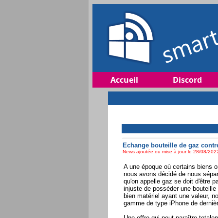
Accueil
Discord
Echange bouteille de gaz cont
News ajoutée ou mise à jour le 28/08/2022
A une époque où certains biens on
nous avons décidé de nous sépare
qu'on appelle gaz se doit d'être 
injuste de posséder une bouteille 
bien matériel ayant une valeur, 
gamme de type iPhone de derniè
Une offre qui peut paraître total