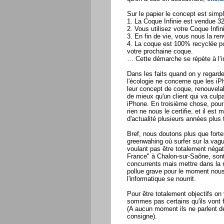
Sur le papier le concept est simpl
1. La Coque Infinie est vendue 32
2. Vous utilisez votre Coque Infi
3. En fin de vie, vous nous la re
4. La coque est 100% recyclée po
votre prochaine coque.
… Cette démarche se répète à l’in
Dans les faits quand on y regarde
l'écologie ne concerne que les iP
leur concept de coque, renouvela
de mieux qu'un client qui va culpab
iPhone. En troisième chose, pour 
rien ne nous le certifie, et il es
d'actualité plusieurs années plus 
Bref, nous doutons plus que fort
greenwahing où surfer sur la vagu
voulant pas être totalement néga
France" à Chalon-sur-Saône, sont
concurrents mais mettre dans la 
pollue grave pour le moment nous
l'informatique se nourrit.
Pour être totalement objectifs on 
sommes pas certains qu'ils vont f
(A aucun moment ils ne parlent d
consigne).