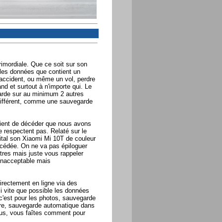
imordiale. Que ce soit sur son
 les données que contient un
 accident, ou même un vol, perdre
nd et surtout à n'importe qui. Le
arde sur au minimum 2 autres
différent, comme une sauvegarde
e vient de décéder que nous avons
e respectent pas. Relaté sur le
pital son Xiaomi Mi 10T de couleur
décédée. On ne va pas épiloguer
utres mais juste vous rappeler
 inacceptable mais
irectement en ligne via des
i vite que possible les données
'est pour les photos, sauvegarde
rdre, sauvegarde automatique dans
ous, vous faîtes comment pour