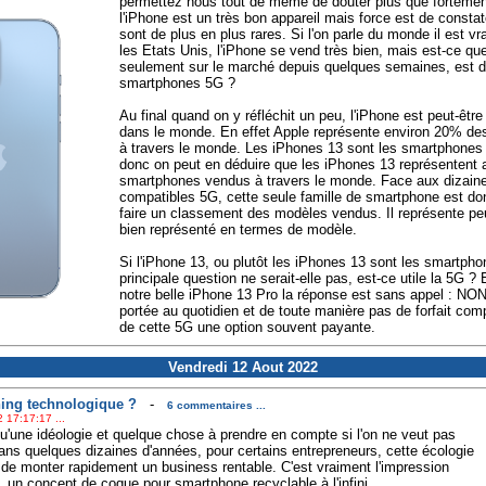
permettez nous tout de même de douter plus que fortement
l'iPhone est un très bon appareil mais force est de consta
sont de plus en plus rares. Si l'on parle du monde il est 
les Etats Unis, l'iPhone se vend très bien, mais est-ce que
seulement sur le marché depuis quelques semaines, est d
smartphones 5G ?
Au final quand on y réfléchit un peu, l'iPhone est peut-êt
dans le monde. En effet Apple représente environ 20% de
à travers le monde. Les iPhones 13 sont les smartphones
donc on peut en déduire que les iPhones 13 représentent 
smartphones vendus à travers le monde. Face aux dizain
compatibles 5G, cette seule famille de smartphone est do
faire un classement des modèles vendus. Il représente peu
bien représenté en termes de modèle.
Si l'iPhone 13, ou plutôt les iPhones 13 sont les smartpho
principale question ne serait-elle pas, est-ce utile la 5G 
notre belle iPhone 13 Pro la réponse est sans appel : NO
portée au quotidien et de toute manière pas de forfait com
de cette 5G une option souvent payante.
Vendredi 12 Aout 2022
ing technologique ?
-
6 commentaires ...
 17:17:17 ...
 qu'une idéologie et quelque chose à prendre en compte si l'on ne veut pas
dans quelques dizaines d'années, pour certains entrepreneurs, cette écologie
de monter rapidement un business rentable. C'est vraiment l'impression
, un concept de coque pour smartphone recyclable à l'infini.