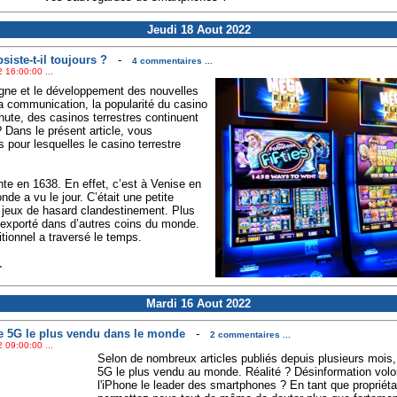
Jeudi 18 Aout 2022
siste-t-il toujours ?
-
4 commentaires ...
 16:00:00 ...
gne et le développement des nouvelles
la communication, la popularité du casino
chute, des casinos terrestres continuent
 Dans le présent article, vous
s pour lesquelles le casino terrestre
nte en 1638. En effet, c’est à Venise en
nde a vu le jour. C’était une petite
e jeux de hasard clandestinement. Plus
t exporté dans d’autres coins du monde.
itionnel a traversé le temps.
.
Mardi 16 Aout 2022
e 5G le plus vendu dans le monde
-
2 commentaires ...
 09:00:00 ...
Selon de nombreux articles publiés depuis plusieurs mois,
5G le plus vendu au monde. Réalité ? Désinformation volont
l'iPhone le leader des smartphones ? En tant que propriét