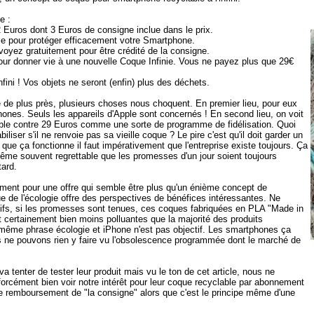
e :
 Euros dont 3 Euros de consigne inclue dans le prix.
nie pour protéger efficacement votre Smartphone.
nvoyez gratuitement pour être crédité de la consigne.
ur donner vie à une nouvelle Coque Infinie. Vous ne payez plus que 29€
fini ! Vos objets ne seront (enfin) plus des déchets.
 de plus près, plusieurs choses nous choquent. En premier lieu, pour eux
hones. Seuls les appareils d'Apple sont concernés ! En second lieu, on voit
ble contre 29 Euros comme une sorte de programme de fidélisation. Quoi
iliser s'il ne renvoie pas sa vieille coque ? Le pire c'est qu'il doit garder un
que ça fonctionne il faut impérativement que l'entreprise existe toujours. Ça
t même souvent regrettable que les promesses d'un jour soient toujours
tard.
ement pour une offre qui semble être plus qu'un énième concept de
e de l'écologie offre des perspectives de bénéfices intéressantes. Ne
tifs, si les promesses sont tenues, ces coques fabriquées en PLA "Made in
 certainement bien moins polluantes que la majorité des produits
même phrase écologie et iPhone n'est pas objectif. Les smartphones ça
 ne pouvons rien y faire vu l'obsolescence programmée dont le marché de
va tenter de tester leur produit mais vu le ton de cet article, nous ne
orcément bien voir notre intérêt pour leur coque recyclable par abonnement
e remboursement de "la consigne" alors que c'est le principe même d'une