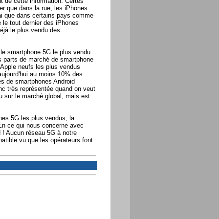
 de cette information. Certes
ter que dans la rue, les iPhones
vrai que dans certains pays comme
 le tout dernier des iPhones
éjà le plus vendu des
re le smartphone 5G le plus vendu
s parts de marché de smartphone
 Apple neufs les plus vendus
aujourd'hui au moins 10% des
es de smartphones Android
nc très représentée quand on veut
 sur le marché global, mais est
nes 5G les plus vendus, la
? En ce qui nous concerne avec
N ! Aucun réseau 5G à notre
patible vu que les opérateurs font