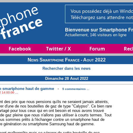
Bienvenue sur Smartphone Fr
Actuellement, 146 visiteurs en ligne
Facebook
Twitter / X
Forum
Rec
News Smartphone France - Aout 2022
Rechercher dans les news
Dimanche 28 Aout 2022
re smartphone haut de gamme
-
5 commentaires ...
 14:00:00 ...
t des prix que nous pensions qu'ils ne seraient jamais atteints,
r d'une de nos bouteilles de gaz de type "Calypso". Ce bien rare
partagé pour tous ceux qui en ont besoin et nous avons trouvé
de gaz pleine que nous n'allons pas utiliser à courts termes. Tout
nous sommes prêts à l'échanger contre un smartphone haut de
re génération ou smartphone Samsung haut de gamme.
ement malhonnête mais se séparer de cette bouteille de gaz