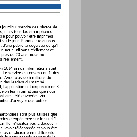
aujourd'hui prendre des photos de
ux, mais tous les smartphones
ble pour pouvoir être imprimés.
t vu le jour. Parmi ceux-ci nous
it d'une publicité déguisée ou qu'il
ue nous utilisons réellement et
 près de 20 ans, nous ne
s réellement.
en 2014 si nos informations sont
. Le service est devenu au fil des
e. Avec plus de 5 millions de
’un des leaders du marché
 l’application est disponible en 8
 Selon les informations que nous
nt ainsi été envoyées via
ntier d’envoyer des petites
martphones sont plus utilisés que
deste expérience sur le sujet ?
amille, n'hésitez pas à découvrir
s l'avoir téléchargée et vous être
tos et choisir parmi différents