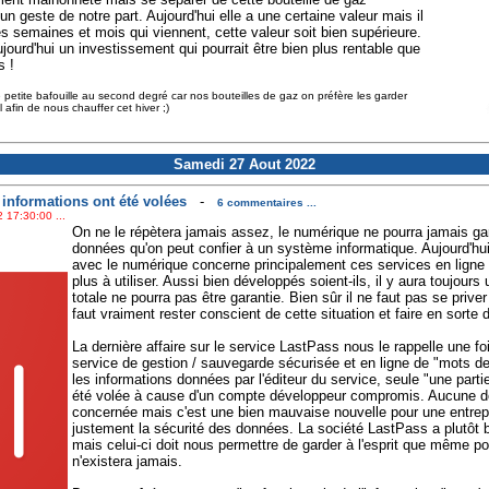
n geste de notre part. Aujourd'hui elle a une certaine valeur mais il
s semaines et mois qui viennent, cette valeur soit bien supérieure.
aujourd'hui un investissement qui pourrait être bien plus rentable que
s !
te petite bafouille au second degré car nos bouteilles de gaz on préfère les garder
 afin de nous chauffer cet hiver ;)
Samedi 27 Aout 2022
 informations ont été volées
-
6 commentaires ...
 17:30:00 ...
On ne le répètera jamais assez, le numérique ne pourra jamais gar
données qu'on peut confier à un système informatique. Aujourd'hui
avec le numérique concerne principalement ces services en ligne
plus à utiliser. Aussi bien développés soient-ils, il y aura toujours u
totale ne pourra pas être garantie. Bien sûr il ne faut pas se prive
faut vraiment rester conscient de cette situation et faire en sorte d
La dernière affaire sur le service LastPass nous le rappelle une f
service de gestion / sauvegarde sécurisée et en ligne de "mots de p
les informations données par l'éditeur du service, seule "une part
été volée à cause d'un compte développeur compromis. Aucune do
concernée mais c'est une bien mauvaise nouvelle pour une entrepr
justement la sécurité des données. La société LastPass a plutôt bi
mais celui-ci doit nous permettre de garder à l'esprit que même pou
n'existera jamais.