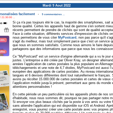
Mardi 9 Aout 2022
rsonalisées facilement
-
5 commentaires ...
 21:30:00 ...
Si ça n'a pas toujours été le cas, la majorité des smartphones, sait 
bonne qualité. Certes les appareils haut de gamme s'en sortent mie
récents permettent de prendre de clichés qui sont de qualité accepta
Face à cette situation, différents services d'impression de clichés on
nous permettons de vous citer
MyPostcard
, non pas parce qu'il s'ag
s'agit du meilleur, mais tout simplement parce que c'est un service q
que nous en sommes satisfaits. Comme nous aimons le faire depuis
partageons que des informations que parce que nous les connaisson
Ce "MyPostcard" est un service d'origine allemande qui a vu le jour 
justes. L'entreprise a été créée par Oliver Kray, un designer allemand
années l’application de cartes postales la plus populaire en Allemagn
téléchargements et une note de 4,7 étoiles, MyPostcard est aussi l
européen des applications de cartes postales. Au niveau international,
langues et 6 devises différentes dont tout naturellement le français.
avons pu récolter 15.000.000 de cartes postales et cartes de vœux o
l’application mobile jusqu’à présent, permettant aux gens du monde e
attentions personnalisées !
En cette période un peu particulière où les appareils photo de nos s
d'habitude, nous nous sommes dit, pourquoi ne pas partager notre mo
Si envoyer vos plus beaux clichés par la poste à vos amis ou votre f
sans attendre l'application qui est disponible sur iOS et Android. Aprè
enregistré, vous pourrez créer une carte postale avec vos propres pho