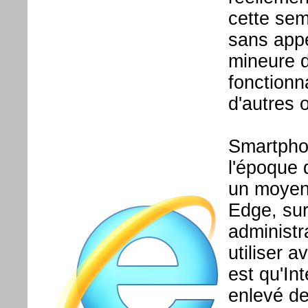
cette sem
sans appe
mineure d
fonctionn
d'autres 
Smartpho
l'époque 
un moyen 
Edge, sur
administra
utiliser 
est qu'In
enlevé d