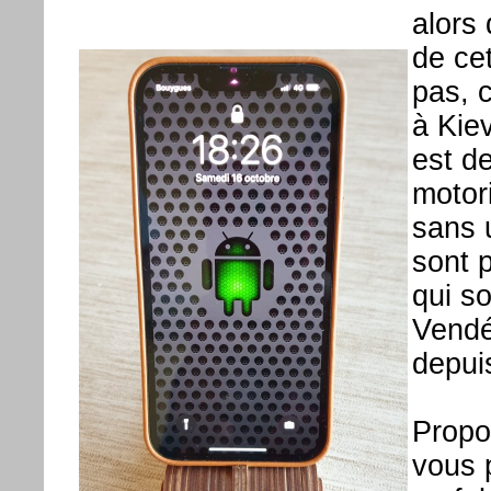
alors 
de ce
pas, c
à Kie
est d
motor
sans u
sont 
qui s
Vendé
depui
Propo
vous p