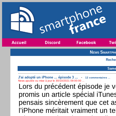
Accueil
Discord
Facebook
Twi
News Smartpho
Reche
Same
J'ai adopté un iPhone ... épisode 3 ...
-
12 commentaires ...
News ajoutée ou mise à jour le 30/10/2021 09:00:00 ...
Lors du précédent épisode je v
promis un article spécial iTunes
pensais sincèrement que cet a
l’iPhone méritait vraiment un tel