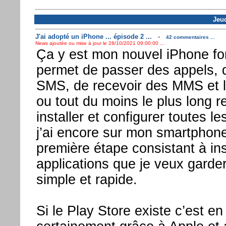
Jeud
J'ai adopté un iPhone ... épisode 2 ...
-
42 commentaires ...
News ajoutée ou mise à jour le 28/10/2021 09:00:00 ...
Ça y est mon nouvel iPhone fon
permet de passer des appels, 
SMS, de recevoir des MMS et l
ou tout du moins le plus long re
installer et configurer toutes l
j’ai encore sur mon smartphone
première étape consistant à inst
applications que je veux garde
simple et rapide.
Si le Play Store existe c’est en 