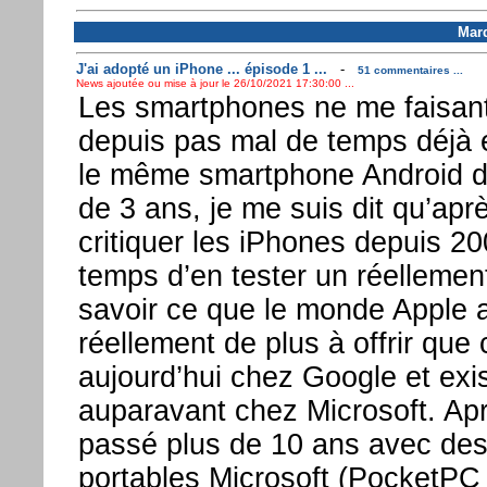
Mard
J'ai adopté un iPhone ... épisode 1 ...
-
51 commentaires ...
News ajoutée ou mise à jour le 26/10/2021 17:30:00 ...
Les smartphones ne me faisant
depuis pas mal de temps déjà 
le même smartphone Android d
de 3 ans, je me suis dit qu’apr
critiquer les iPhones depuis 2007
temps d’en tester un réellement
savoir ce que le monde Apple a
réellement de plus à offrir que 
aujourd’hui chez Google et exis
auparavant chez Microsoft. Apr
passé plus de 10 ans avec des
portables Microsoft (PocketPC 