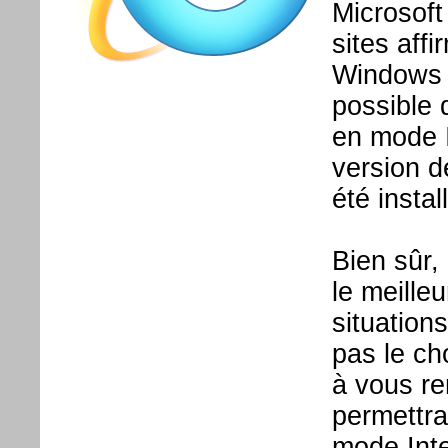
Microsoft
sites aff
Windows 1
possible 
en mode I
version 
été insta
Bien sûr,
le meille
situations
pas le cho
à vous r
permettra
mode Inte