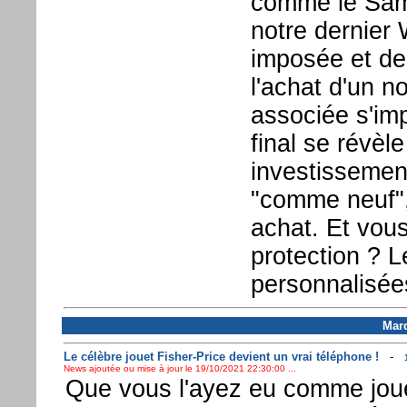
comme le Sam
notre dernier
imposée et dep
l'achat d'un 
associée s'imp
final se révèl
investissemen
"comme neuf",
achat. Et vou
protection ? 
personnalisée
Mard
Le célèbre jouet Fisher-Price devient un vrai téléphone !
-
News ajoutée ou mise à jour le 19/10/2021 22:30:00 ...
Que vous l'ayez eu comme joue