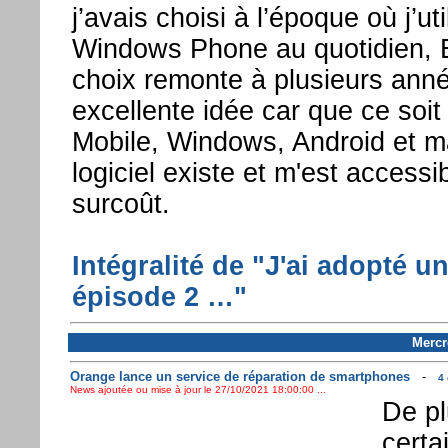
j’avais choisi à l’époque où j’ut
Windows Phone au quotidien, 
choix remonte à plusieurs anné
excellente idée car que ce soi
Mobile, Windows, Android et ma
logiciel existe et m'est access
surcoût.
Intégralité de "J'ai adopté un
épisode 2 …"
Mercr
Orange lance un service de réparation de smartphones
-
4 
News ajoutée ou mise à jour le 27/10/2021 18:00:00 ...
De pl
certa