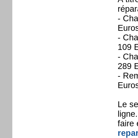
répar
- Cha
Euro
- Cha
109 
- Cha
289 
- Rem
Euro
Le se
ligne
faire
repar