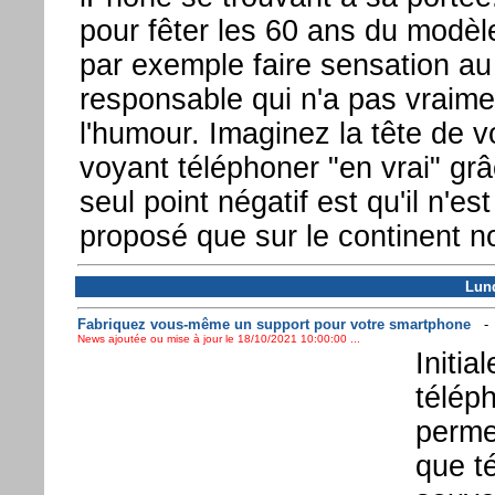
pour fêter les 60 ans du modèle
par exemple faire sensation a
responsable qui n'a pas vraime
l'humour. Imaginez la tête de 
voyant téléphoner "en vrai" grâ
seul point négatif est qu'il n'e
proposé que sur le continent n
Lund
Fabriquez vous-même un support pour votre smartphone
News ajoutée ou mise à jour le 18/10/2021 10:00:00 ...
Initi
télép
permet
que t