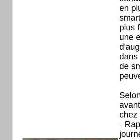
en pl
smart
plus 
une e
d'aug
dans 
de sm
peuve
Selon
avant
chez l
- Rap
journ