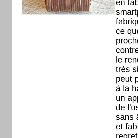
en fa
smart
fabri
ce que
proch
contre
le ren
très 
peut 
à la h
un app
de l'u
sans â
et fa
regre