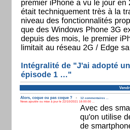
premier iPhone a vu le jour en 
était techniquement très à la tr
niveau des fonctionnalités pro
que des Windows Phone 3G exi
depuis des mois, le premier iP
limitait au réseau 2G / Edge s
Intégralité de "J'ai adopté un
épisode 1 …"
Vendr
Alors, coque ou pas coque ?
-
12 commentaires ...
News ajoutée ou mise à jour le 22/10/2021 16:00:00 ...
Avec des smar
qu'on utilise 
de smartphone