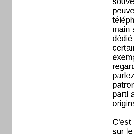
souve
peuve
téléph
main 
dédié 
certa
exemp
regard
parlez
patro
parti
origin
C'est
sur l