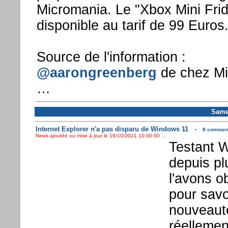
Micromania. Le "Xbox Mini Fri
disponible au tarif de 99 Euros
Source de l'information :
@aarongreenberg
de chez Mi
…
Same
Internet Explorer n'a pas disparu de Windows 11
-
8 comment
News ajoutée ou mise à jour le 16/10/2021 10:00:00 ...
Testant W
depuis pl
l'avons o
pour savo
nouveautés
réelleme