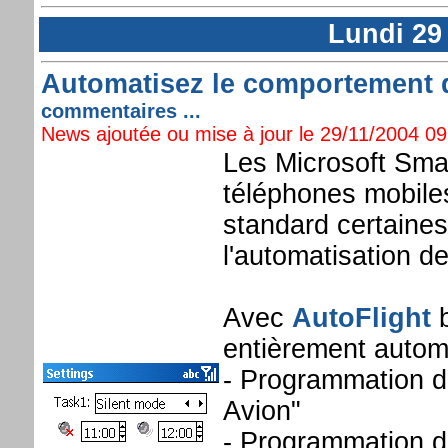
Lundi 29
Automatisez le comportement d
commentaires ...
News ajoutée ou mise à jour le 29/11/2004 09:
Les Microsoft Sma
téléphones mobile
standard certaines
l'automatisation d
Avec
AutoFlight
b
entièrement autom
- Programmation d
Avion"
- Programmation d