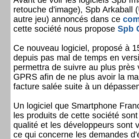
Avant de voir les logiciels Spb Im
retouche d'image), Spb Arkaball 
autre jeu) annoncés dans ce
com
cette société nous propose
Spb 
Ce nouveau logiciel, proposé à 15
depuis pas mal de temps en ver
permettra de suivre au plus prè
GPRS afin de ne plus avoir la ma
facture salée suite à un dépassem
Un logiciel que Smartphone France
les produits de cette société son
qualité et les développeurs sont v
ce qui concerne les demandes d'év