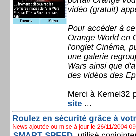
portail Orange vous
vidéo (gratuit) ap
Pour accéder à ce
Orange World en G
l'onglet Cinéma, p
une galerie regrou
Wars ainsi que d'a
des vidéos des Epi
Merci à Kernel32 p
site
...
Roulez en sécurité grâce à vot
News ajoutée ou mise à jour le 26/11/2004 09:
SMART SPEED
, utilisé conjoin