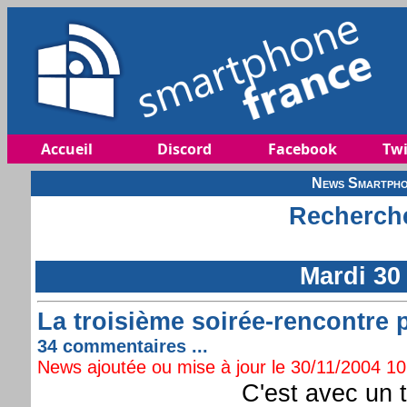
Accueil
Discord
Facebook
Twi
News Smartpho
Recherche
Mardi 30
La troisième soirée-rencontre
34 commentaires ...
News ajoutée ou mise à jour le 30/11/2004 10:
C'est avec un t