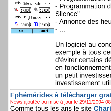
- Programmation d
Silence"
- Annonce des heu
- ...
Un logiciel au con
exemple à tous ceu
d'éviter certains 
en fonctionnement.
un petit investiss
investissement util
Ephémérides à télécharger grat
News ajoutée ou mise à jour le 29/11/2004 08:
Comme tous les ans le site
Char