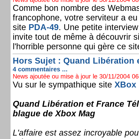
Comme bon nombre des Webmaste
francophone, votre serviteur a eu 
site
PDA-49
. Une petite intervie
invite tout de même à découvrir s
l'horrible personne qui gère ce site
Hors Sujet : Quand Libération e
4 commentaires ...
News ajoutée ou mise à jour le 30/11/2004 06:
Vu sur le sympathique site
XBox
Quand Libération et France Té
blague de Xbox Mag
L'affaire est assez incroyable po