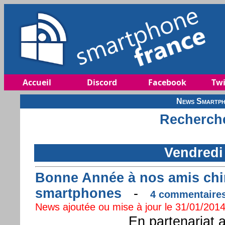
Accueil
Discord
Facebook
Twi
News Smartph
Recherche
Vendredi
Bonne Année à nos amis chin
smartphones
-
4 commentaires 
News ajoutée ou mise à jour le 31/01/2014
En partenariat