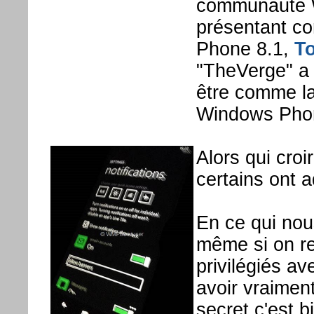
communauté 
présentant c
Phone 8.1,
T
"TheVerge" a p
être comme la
Windows Phon
Alors qui cro
certains ont 
En ce qui nou
même si on re
privilégiés a
avoir vraimen
secret c'est b