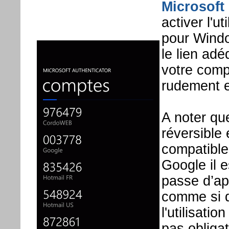
Microsoft
activer l'ut
pour Window
le lien adé
votre comp
rudement e
A noter qu
réversible 
compatible
Google il 
passe d’app
comme si d
l'utilisatio
pas obligat