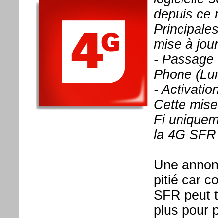
depuis ce 
Principale
mise à jour
- Passage
Phone (Lu
- Activatio
Cette mise
Fi uniquem
la 4G SFR 
Une annonc
pitié car c
SFR peut t'
plus pour 