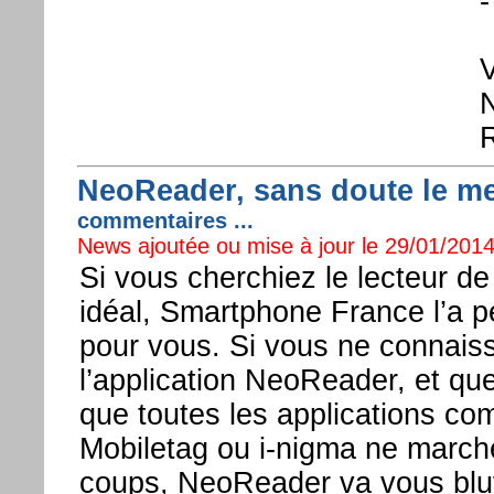
-
V
N
R
NeoReader, sans doute le mei
commentaires ...
News ajoutée ou mise à jour le 29/01/2014
Si vous cherchiez le lecteur d
idéal, Smartphone France l’a p
pour vous. Si vous ne connais
l’application NeoReader, et qu
que toutes les applications c
Mobiletag ou i-nigma ne marche
coups, NeoReader va vous bluf