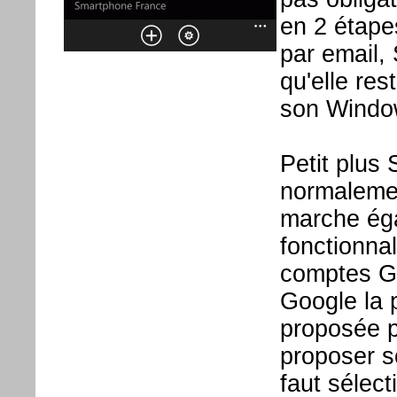
en 2 étapes
par email,
qu'elle res
son Windo
Petit plus
normalemen
marche éga
fonctionnal
comptes Goo
Google la 
proposée p
proposer s
faut sélect