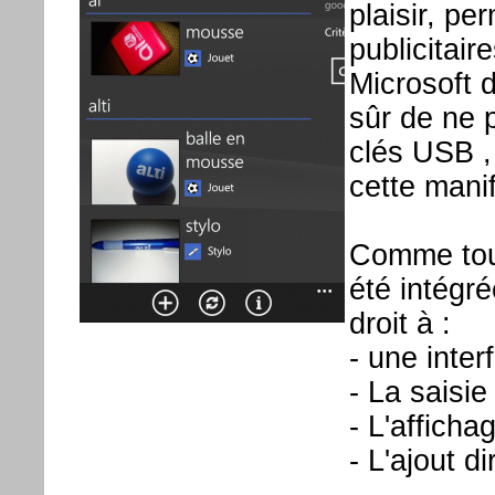
plaisir, p
publicitair
Microsoft d
sûr de ne p
clés USB , 
cette manif
Comme tou
été intégré
droit à :
- une inter
- La saisie
- L'afficha
- L'ajout d