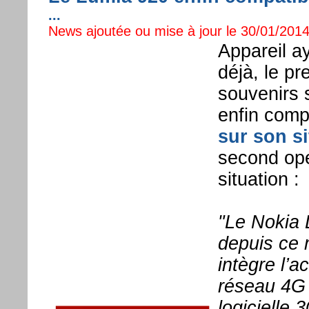
...
News ajoutée ou mise à jour le 30/01/2014 
Appareil ay
déjà, le p
souvenirs 
enfin comp
sur son s
second opé
situation :
"Le Nokia 
depuis ce 
intègre l’a
réseau 4G d
logicielle