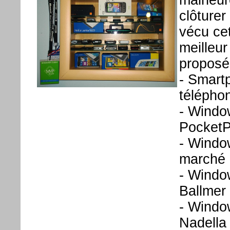
malheur
clôturer
vécu cet
meilleu
proposé
- Smart
télépho
- Windo
Pocket
- Window
marché 
- Window
Ballmer
- Window
Nadella