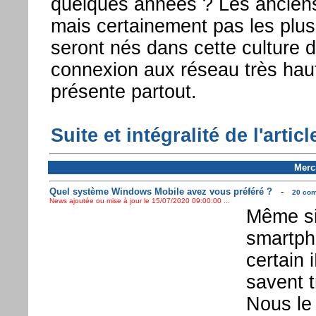
quelques années ? Les anciens
mais certainement pas les plus
seront nés dans cette culture d
connexion aux réseau très haut
présente partout.
Suite et intégralité de l'article
Mercr
Quel système Windows Mobile avez vous préféré ?
-
20 com
News ajoutée ou mise à jour le 15/07/2020 09:00:00 ...
Même si
smartph
certain 
savent t
Nous le