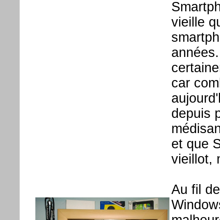
Smartph
vieille 
smartph
années. 
certaine
car com
aujourd'
depuis 
médisan
et que 
vieillot,
Au fil d
Windows 