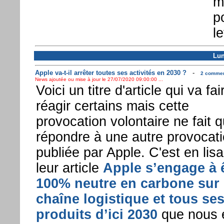
m
p
le
Lun
Apple va-t-il arrêter toutes ses activités en 2030 ?
-
2 comment
News ajoutée ou mise à jour le 27/07/2020 09:00:00 ...
Voici un titre d'article qui va fai
réagir certains mais cette
provocation volontaire ne fait 
répondre à une autre provocat
publiée par Apple. C'est en lisa
leur article
Apple s’engage à 
100% neutre en carbone sur
chaîne logistique et tous se
produits d’ici 2030
que nous 