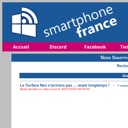
Accueil
Discord
Facebook
Twi
News Smartph
Reche
Jeu
Le Surface Neo n'arrivera pas ... avant longtemps !
-
7 comme
News ajoutée ou mise à jour le 30/07/2020 09:00:00 ...