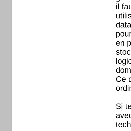
il f
util
data
pour
en p
stoc
logi
doma
Ce d
ordi
Si t
avec
tech