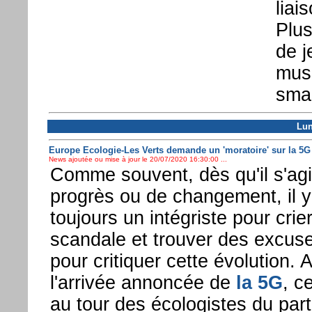
liai
Plus
de j
musi
sma
Lun
Europe Ecologie-Les Verts demande un 'moratoire' sur la 5G
News ajoutée ou mise à jour le 20/07/2020 16:30:00 ...
Comme souvent, dès qu'il s'agi
progrès ou de changement, il y
toujours un intégriste pour crie
scandale et trouver des excus
pour critiquer cette évolution. 
l'arrivée annoncée de
la 5G
, c
au tour des écologistes du par