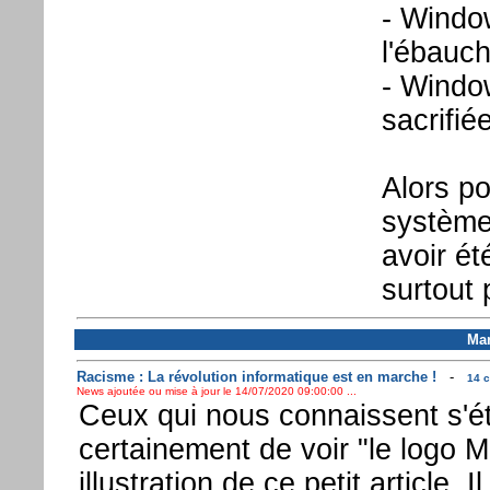
- Window
l'ébauc
- Windo
sacrifié
Alors po
système
avoir ét
surtout 
Mar
Racisme : La révolution informatique est en marche !
-
14 c
News ajoutée ou mise à jour le 14/07/2020 09:00:00 ...
Ceux qui nous connaissent s'é
certainement de voir "le logo 
illustration de ce petit article. I