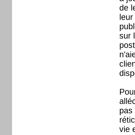
de l
leur
publ
sur 
post
n'ai
clie
disp
Pour
allé
pas
réti
vie 