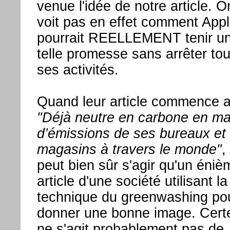
venue l'idée de notre article. O
voit pas en effet comment App
pourrait REELLEMENT tenir u
telle promesse sans arrêter to
ses activités.
Quand leur article commence a
"Déjà neutre en carbone en ma
d’émissions de ses bureaux et
magasins à travers le monde"
,
peut bien sûr s'agir qu'un éniè
article d'une société utilisant la
technique du greenwashing po
donner une bonne image. Certe
ne s'agit probablement pas de