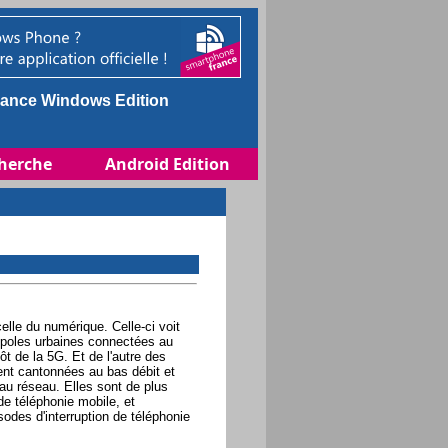
ance Windows Edition
herche
Android Edition
elle du numérique. Celle-ci voit
opoles urbaines connectées au
tôt de la 5G. Et de l'autre des
ent cantonnées au bas débit et
u réseau. Elles sont de plus
e téléphonie mobile, et
odes d'interruption de téléphonie