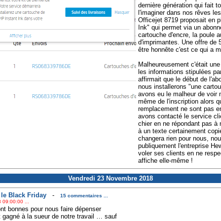
dernière génération qui fait t
l'imaginer dans nos rêves le
Officejet 8719 proposait en p
Ink" qui permet via un abonne
cartouche d'encre, la poule a
d'imprimantes. Une offre de 5
être honnête c'est ce qui a m
Malheureusement c'était une 
les informations stipulées pa
affirmait que le début de l'
nous installerons "une cart
avons eu le malheur de voir 
même de l'inscription alors 
remplacement ne sont pas enc
avons contacté le service cl
chier en ne répondant pas à 
à un texte certainement copi
changera rien pour nous, no
publiquement l'entreprise Hew
voler ses clients en ne respe
affiche elle-même !
Vendredi 23 Novembre 2018
 le Black Friday
-
15 commentaires ...
 09:00:00 ...
ont bonnes pour nous faire dépenser
 gagné à la sueur de notre travail … sauf