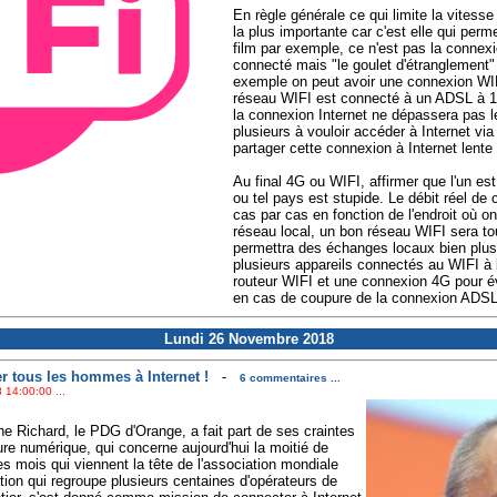
En règle générale ce qui limite la vitess
la plus importante car c'est elle qui per
film par exemple, ce n'est pas la connexi
connecté mais "le goulet d'étranglement" 
exemple on peut avoir une connexion WIF
réseau WIFI est connecté à un ADSL à 1
la connexion Internet ne dépassera pas l
plusieurs à vouloir accéder à Internet via
partager cette connexion à Internet lente 
Au final 4G ou WIFI, affirmer que l'un est
ou tel pays est stupide. Le débit réel de 
cas par cas en fonction de l'endroit où o
réseau local, un bon réseau WIFI sera to
permettra des échanges locaux bien plus
plusieurs appareils connectés au WIFI à 
routeur WIFI et une connexion 4G pour é
en cas de coupure de la connexion ADSL 
Lundi 26 Novembre 2018
 tous les hommes à Internet !
-
6 commentaires ...
 14:00:00 ...
 Richard, le PDG d'Orange, a fait part de ses craintes
ure numérique, qui concerne aujourd'hui la moitié de
es mois qui viennent la tête de l'association mondiale
ion qui regroupe plusieurs centaines d'opérateurs de