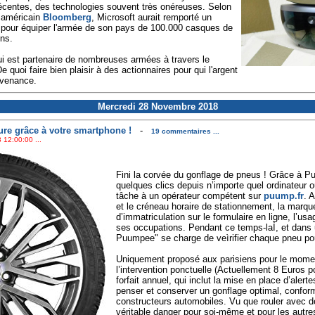
s récentes, des technologies souvent très onéreuses. Selon
s américain
Bloomberg
, Microsoft aurait remporté un
rs pour équiper l'armée de son pays de 100.000 casques de
ns.
ui est partenaire de nombreuses armées à travers le
quoi faire bien plaisir à des actionnaires pour qui l'argent
rovenance.
Mercredi 28 Novembre 2018
ure grâce à votre smartphone !
-
19 commentaires ...
 12:00:00 ...
Fini la corvée du gonflage de pneus ! Grâce à Pu
quelques clics depuis n’importe quel ordinateur 
tâche à un opérateur compétent sur
puump.fr
. 
et le créneau horaire de stationnement, la marq
d’immatriculation sur le formulaire en ligne, l’us
ses occupations. Pendant ce temps-laÌ, et dans u
Puumpee" se charge de veìrifier chaque pneu pour
Uniquement proposé aux parisiens pour le moment
l’intervention ponctuelle (Actuellement 8 Euros p
forfait annuel, qui inclut la mise en place d’alert
penser et conserver un gonflage optimal, conf
constructeurs automobiles. Vu que rouler avec d
véritable danger pour soi-même et pour les autres