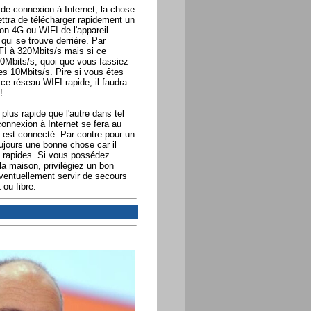
e de connexion à Internet, la chose
mettra de télécharger rapidement un
on 4G ou WIFI de l'appareil
qui se trouve derrière. Par
I à 320Mbits/s mais si ce
0Mbits/s, quoi que vous fassiez
es 10Mbits/s. Pire si vous êtes
 ce réseau WIFI rapide, il faudra
!
 plus rapide que l'autre dans tel
connexion à Internet se fera au
n est connecté. Par contre pour un
ujours une bonne chose car il
 rapides. Si vous possédez
la maison, privilégiez un bon
ventuellement servir de secours
ou fibre.