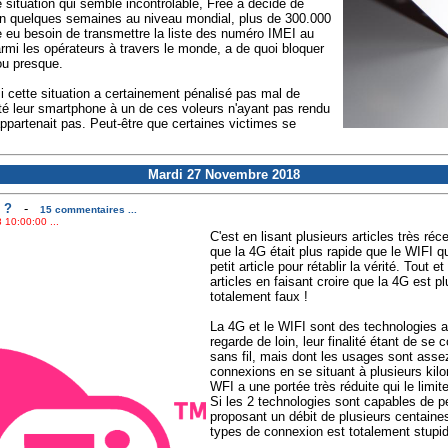
e situation qui semble incontrôlable, Free a décidé de
en quelques semaines au niveau mondial, plus de 300.000
te eu besoin de transmettre la liste des numéro IMEI au
i les opérateurs à travers le monde, a de quoi bloquer
ou presque.
i cette situation a certainement pénalisé pas mal de
é leur smartphone à un de ces voleurs n'ayant pas rendu
ppartenait pas. Peut-être que certaines victimes se
Mardi 27 Novembre 2018
 ?
-
15 commentaires ...
 10:00:00 ...
C'est en lisant plusieurs articles très réc
que la 4G était plus rapide que le WIFI q
petit article pour rétablir la vérité. Tout 
articles en faisant croire que la 4G est p
totalement faux !
La 4G et le WIFI sont des technologies 
regarde de loin, leur finalité étant de se
sans fil, mais dont les usages sont asse
connexions en se situant à plusieurs kilo
WFI a une portée très réduite qui le limi
Si les 2 technologies sont capables de 
proposant un débit de plusieurs centaine
types de connexion est totalement stupid