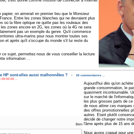
ier, s'est donné comme mission de connecter à Internet
le papier, on aimerait en premier lieu que le Monsieur
France. Entre les zones blanches qui ne devraient plus
s où la fibre optique ne quitte pas les rouleaux des
, les zones encore en 2G, les zones où la 4G ne sera
t clairement pas un exemple du genre. Qu'il commence
erritoires ultra-marins pour nous montrer toutes ses
n et après qu'il s'occupe du monde s'il lui reste du
r ce sujet, permettez-nous de vous conseiller la lecture
tte information ...
e HP sont-elles aussi malhonnêtes ?
-
26 commentaires ...
 09:00:00 ...
Aujourd'hui dès qu'on achète
grande consommation, le pa
quasiment incontournable. Un
sur le marché de l'informati
les plus grosses parts de ce 
de nous attirer ces marques 
des offres promotionnelles pl
autres. Etant plutôt conser
décidé de changer notre impr
l'âme après plus de 15 ans d
Nous avons craqué pour une 