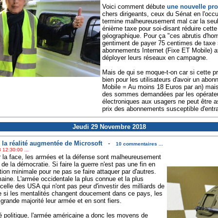
Voici comment débute
une nouvelle pro
chers dirigeants, ceux du Sénat en l'occu
termine malheureusement mal car la seul
énième taxe pour soi-disant réduire cette
géographique. Pour ça "ces abrutis d'ho
gentiment de payer 75 centimes de taxe 
abonnements Internet (Fixe ET Mobile) afi
déployer leurs réseaux en campagne.
Mais de qui se moque-t-on car si cette pro
bien pour les utilisateurs d'avoir un abon
Mobile = Au moins 18 Euros par an) mais 
des sommes demandées par les opérate
électroniques aux usagers ne peut être 
prix des abonnements susceptible d'entraîne
Jeudi 29 Novembre 2018
 la réalité augmentée de Microsoft
-
10 commentaires ...
 12:30:00 ...
ler la face, les armées et la défense sont malheureusement
 la démocratie. Si faire la guerre n'est pas une fin en
tion minimale pour ne pas se faire attaquer par d'autres.
maine. L'armée occidentale la plus connue et la plus
elle des USA qui n'ont pas peur d'investir des milliards de
e si les mentalités changent doucement dans ce pays, les
grande majorité leur armée et en sont fiers.
é politique, l'armée américaine a donc les moyens de