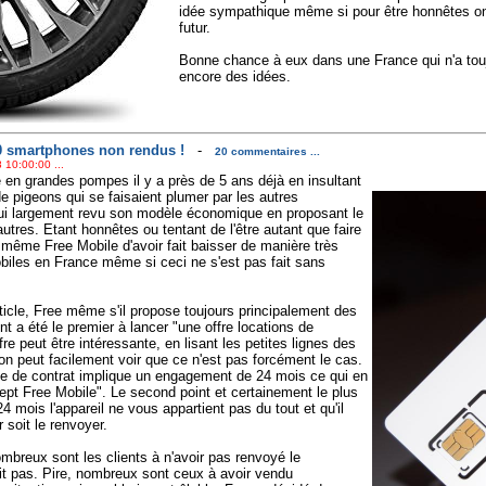
idée sympathique même si pour être honnêtes o
futur.
Bonne chance à eux dans une France qui n'a touj
encore des idées.
00 smartphones non rendus !
-
20 commentaires ...
 10:00:00 ...
 en grandes pompes il y a près de 5 ans déjà en insultant
e pigeons qui se faisaient plumer par les autres
'hui largement revu son modèle économique en proposant le
utres. Etant honnêtes ou tentant de l'être autant que faire
même Free Mobile d'avoir fait baisser de manière très
obiles en France même si ceci ne s'est pas fait sans
rticle, Free même s'il propose toujours principalement des
t a été le premier à lancer "une offre locations de
fre peut être intéressante, en lisant les petites lignes des
on peut facilement voir que ce n'est pas forcément le cas.
e de contrat implique un engagement de 24 mois ce qui en
cept Free Mobile". Le second point et certainement le plus
4 mois l'appareil ne vous appartient pas du tout et qu'il
r soit le renvoyer.
breux sont les clients à n'avoir pas renvoyé le
it pas. Pire, nombreux sont ceux à avoir vendu