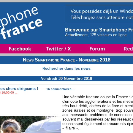
Bienvenue sur Smartphone Fr
Actuellement, 125 visiteurs en ligne
Facebook
Twitter / X
Forum
Rec
News Smartphone France - Novembre 2018
Rechercher dans les news
Vendredi 30 Novembre 2018
os chers dirigeants !
-
16 commentaires ...
 10:00:00 ...
Une véritable fracture coupe la France : c
d'un côté les agglomérations et les métr
très haut débit, dotées de la fibre et bien
zones rurales et de montagne, trop souv
aux incessants problèmes de connexion a
souvent mal desservies par les réseaux d
connaissent également de récurrents épis
« filaire ».