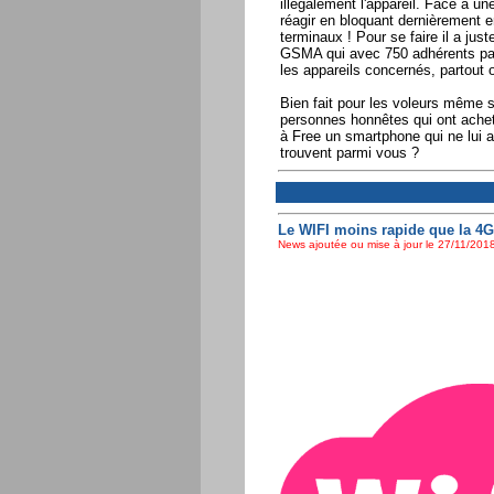
illégalement l'appareil. Face à un
réagir en bloquant dernièrement 
terminaux ! Pour se faire il a jus
GSMA qui avec 750 adhérents parm
les appareils concernés, partout 
Bien fait pour les voleurs même s
personnes honnêtes qui ont achet
à Free un smartphone qui ne lui a
trouvent parmi vous ?
Le WIFI moins rapide que la 4G
News ajoutée ou mise à jour le 27/11/2018