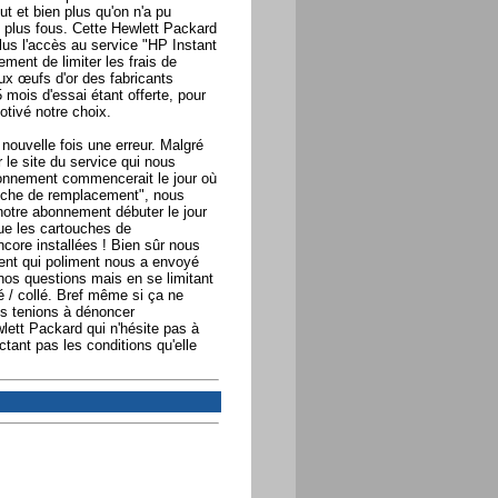
out et bien plus qu'on n'a pu
s plus fous. Cette Hewlett Packard
lus l'accès au service "HP Instant
ment de limiter les frais de
ux œufs d'or des fabricants
 mois d'essai étant offerte, pour
otivé notre choix.
nouvelle fois une erreur. Malgré
r le site du service qui nous
abonnement commencerait le jour où
ouche de remplacement", nous
notre abonnement débuter le jour
que les cartouches de
ore installées ! Bien sûr nous
ient qui poliment nous a envoyé
nos questions mais en se limitant
é / collé. Bref même si ça ne
us tenions à dénoncer
lett Packard qui n'hésite pas à
ctant pas les conditions qu'elle