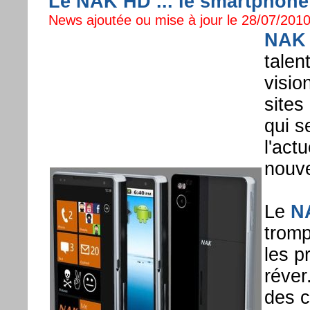
Le NAK HD ... le smartphone
News ajoutée ou mise à jour le 28/07/2010
NAK 
talen
visio
sites
qui s
l'act
nouv
Le
N
tromp
les p
réver
des c