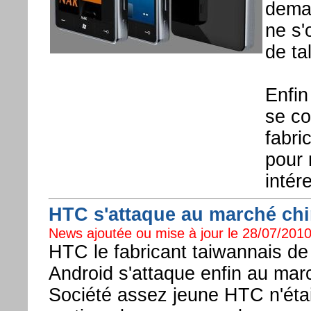
deman
ne s'
de ta
Enfin
se co
fabri
pour 
intér
HTC s'attaque au marché chi
News ajoutée ou mise à jour le 28/07/2010
HTC le fabricant taiwannais 
Android s'attaque enfin au mar
Société assez jeune HTC n'étai