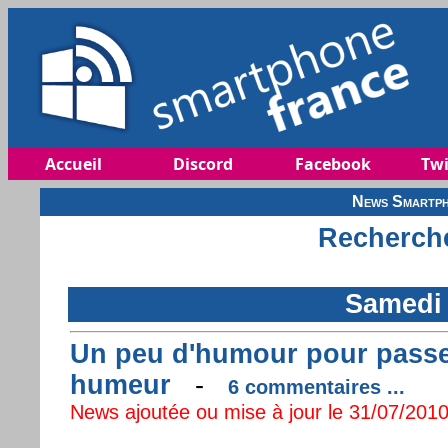
Accueil
Discord
Facebook
Twi
News Smartph
Recherche
Samedi 
Un peu d'humour pour passer
humeur
-
6 commentaires ...
News ajoutée ou mise à jour le 31/07/2010 