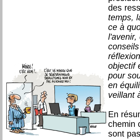
des res
temps, l
ce à quo
l'avenir
conseils
réflexion
objectif 
pour sout
en équil
veillant
En résum
chemin c
sont pas