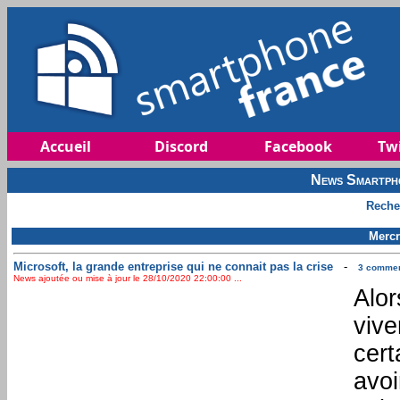
Accueil
Discord
Facebook
Twi
News Smartph
Reche
Mercr
Microsoft, la grande entreprise qui ne connait pas la crise
-
3 comment
News ajoutée ou mise à jour le 28/10/2020 22:00:00 ...
Alor
vive
cert
avoi