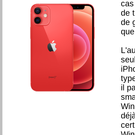
cas
de 
de 
que 
L'au
seul
iPh
typ
il 
sma
Win
déj
cer
Win