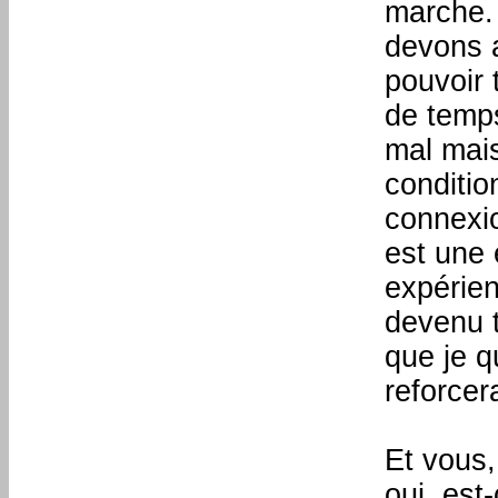
marche. 
devons a
pouvoir 
de temps
mal mais
conditio
connexio
est une 
expérien
devenu t
que je q
reforcer
Et vous,
oui, est