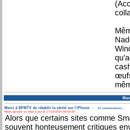
(Acc
coll
Mêm
Nad
Win
qu'a
cash
œufs
même
Mar
Merci à BFMTV de rétablir la vérité sur l'iPhone
-
12 commentaires ...
News ajoutée ou mise à jour le 27/10/2020 08:00:00 ...
Alors que certains sites comme Sm
souvent honteusement critiques en