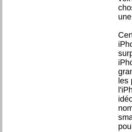
cho
une
Cer
iPh
sur
iPh
gra
les
l'iP
idé
nom
sma
pou