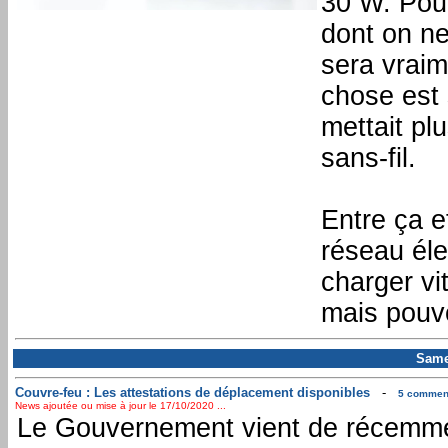
30 W. Pour
dont on ne
sera vraim
chose est 
mettait pl
sans-fil.
Entre ça e
réseau élec
charger vi
mais pouvo
Same
Couvre-feu : Les attestations de déplacement disponibles
-
5 comment
News ajoutée ou mise à jour le 17/10/2020 ...
Le Gouvernement vient de récemm