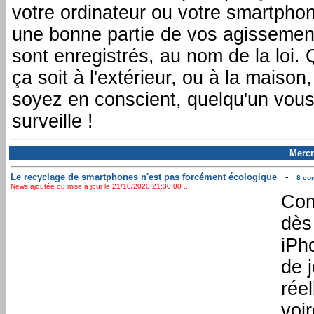
votre ordinateur ou votre smartpho
une bonne partie de vos agissemen
sont enregistrés, au nom de la loi.
ça soit à l'extérieur, ou à la maison,
soyez en conscient, quelqu'un vou
surveille !
Mercr
Le recyclage de smartphones n'est pas forcément écologique
-
8 co
News ajoutée ou mise à jour le 21/10/2020 21:30:00 ...
Com
dès
iPh
de j
rée
voi