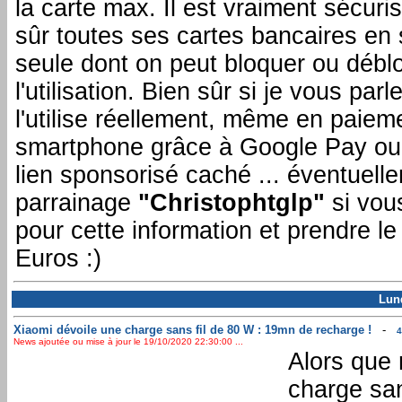
la carte max. Il est vraiment sécuris
sûr toutes ses cartes bancaires e
seule dont on peut bloquer ou débl
l'utilisation. Bien sûr si je vous par
l'utilise réellement, même en paiem
smartphone grâce à Google Pay o
lien sponsorisé caché ... éventuell
parrainage
"Christophtglp"
si vou
pour cette information et prendre l
Euros :)
Lund
Xiaomi dévoile une charge sans fil de 80 W : 19mn de recharge !
-
4
News ajoutée ou mise à jour le 19/10/2020 22:30:00 ...
Alors que 
charge san