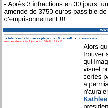
- Après 3 infractions en 30 jours, u
amende de 3750 euros passible de
d’emprisonnement !!!
Mercr
Le télétravail a trouvé sa place chez Microsoft
-
7 commentaires ...
News ajoutée ou mise à jour le 14/10/2020 23:23:23 ...
Alors qu
trouver 
qui imag
visuel p
certes p
a permis
n'auraie
Kathle
présiden