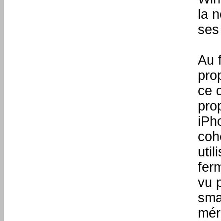
la 
ses
Au 
pro
ce 
pro
iPh
coh
uti
fer
vu 
sma
méri