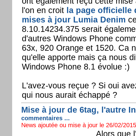
ont également reçu cette mise à
l'on en croit
la page officielle
mises à jour Lumia Denim
ce
8.10.14234.375 serait égalemen
d'autres Windows Phone comm
63x, 920 Orange et 1520. Ca n
qu'elle apporte mais ça nous d
Windows Phone 8.1 évolue :)
L'avez-vous reçue ? Si oui ave
qui nous aurait échappé ?
Mise à jour de 6tag, l'autr
commentaires ...
News ajoutée ou mise à jour le 26/02/2015
Alors que l