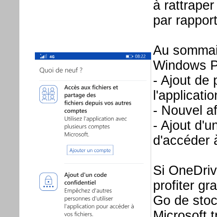
à rattraper
par rappor
Au sommair
Windows P
- Ajout de
l'applicatio
- Nouvel a
- Ajout d'
d'accéder à
Si OneDriv
profiter gr
Go de stoc
Microsoft tr