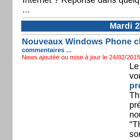
...
Mardi 2
Nouveaux Windows Phone ch
commentaires ...
News ajoutée ou mise à jour le 24/02/2015
Le
vo
pr
Th
pr
no
"T
so