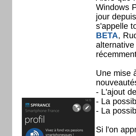
Windows Ph
jour depuis
s'appelle 
BETA
, Ru
alternative
récemment 
Une mise à
nouveautés
- L'ajout d
- La possib
- La possibi
Si l'on app