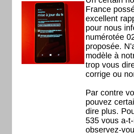
France possé
excellent rap
pour nous inf
numérotée 02
proposée. N'
modèle à not
trop vous dire
corrige ou no
Par contre v
pouvez certa
dire plus. P
535 vous a-t-
observez-vous