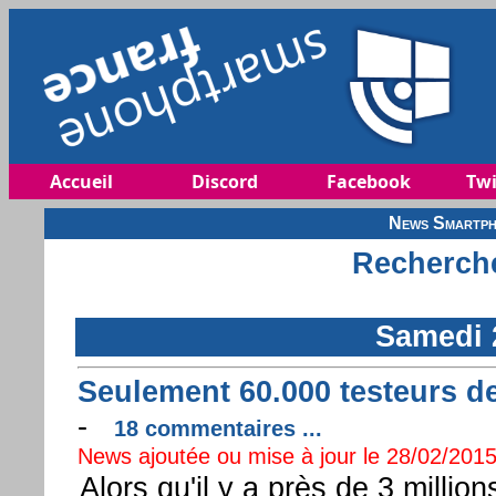
Accueil
Discord
Facebook
Twi
News Smartph
Recherche
Samedi 
Seulement 60.000 testeurs 
-
18 commentaires ...
News ajoutée ou mise à jour le 28/02/2015
Alors qu'il y a près de 3 milli