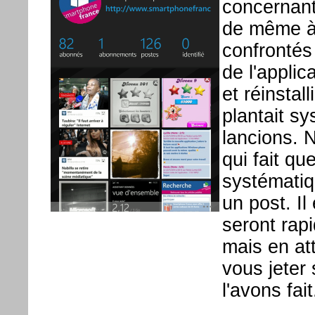
concernant 
de même à 
confrontés
de l'applic
et réinstal
plantait s
lancions. 
qui fait qu
systématiq
un post. I
seront rap
mais en at
vous jeter
l'avons fait