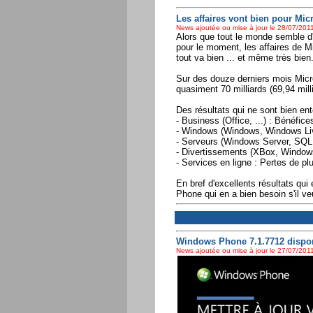
Les affaires vont bien pour Mic
News ajoutée ou mise à jour le 28/07/2011
Alors que tout le monde semble d'
pour le moment, les affaires de Mi
tout va bien ... et même très bien
Sur des douze derniers mois Micros
quasiment 70 milliards (69,94 mill
Des résultats qui ne sont bien ent
- Business (Office, ...) : Bénéfic
- Windows (Windows, Windows Live
- Serveurs (Windows Server, SQL, 
- Divertissements (XBox, Windows 
- Services en ligne : Pertes de p
En bref d'excellents résultats qu
Phone qui en a bien besoin s'il v
Windows Phone 7.1.7712 dispon
News ajoutée ou mise à jour le 27/07/2011