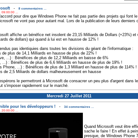
rosoft
-
8 commentaires ...
 09:00:00 ...
accord pour dire que Windows Phone ne fait pas partie des projets qui font le
crosoft ne vont pas pour autant mal. Lors de la publication de leurs derniers
.
oft affiche un bénéfice net insolent de 23,15 Milliards de Dollars (+23%) et u
iards de dollars) qui quand à lui est en hausse de 12% !
endus pas identiquies dans toutes les divisions du géant de l'informatique :
es de plus de 14,1 Milliards en hausse de plus de 22% !
, ...) : Bénéfices de plus de 12,2 Milliards en baisse de 6%
...) : Bénéfices de plus de 6,6 Milliards en hausse de plus de 19% !
Phone, ...) : Bénéfices de plus de 1,3 Milliard en hausse de plus de 114% !
lus de 2,5 Miliards de dollars malheureusement en hausse
i espérons le permettront à Microsoft de consacrer un peu plus d'argent dans
eut s'imposer rapidement sur le marché.
Mercredi 27 Juillet 2011
ible pour les développeurs !
-
34 commentaires ...
 20:00:00 ...
Quand Microsoft veut être effic
sache le faire ! En effet à pei
presque, de Windows Phone 7.