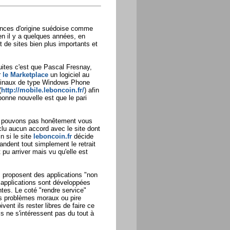
nonces d'origine suédoise comme
ien il y a quelques années, en
t de sites bien plus importants et
uites c'est que Pascal Fresnay,
r
le Marketplace
un logiciel au
erminaux de type Windows Phone
(
http://mobile.leboncoin.fr/
) afin
 bonne nouvelle est que le pari
 pouvons pas honêtement vous
clu aucun accord avec le site dont
n si le site
leboncoin.fr
décide
mandent tout simplement le retrait
t pu arriver mais vu qu'elle est
 proposent des applications "non
es applications sont développées
ntes. Le coté "rendre service"
es problèmes moraux ou pire
ent ils rester libres de faire ce
ls ne s'intéressent pas du tout à