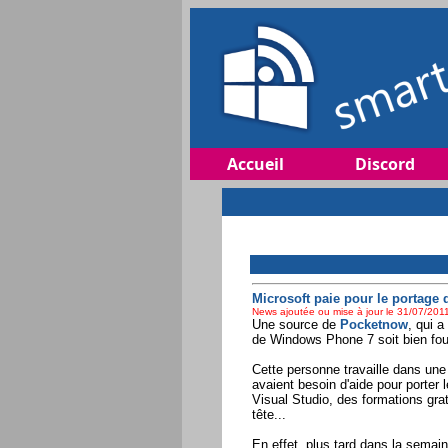
Accueil
Discord
Microsoft paie pour le portage
News ajoutée ou mise à jour le 31/07/2011
Une source de
Pocketnow
, qui 
de Windows Phone 7 soit bien fou
Cette personne travaille dans une
avaient besoin d'aide pour porter
Visual Studio, des formations grat
tête...
En effet, plus tard dans la semai