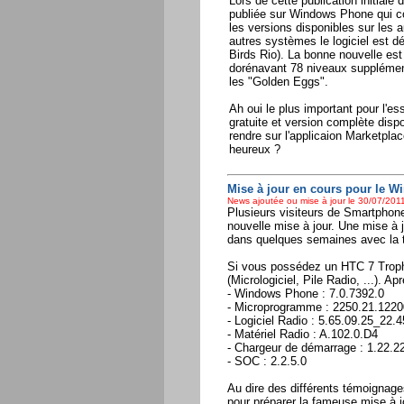
Lors de cette publication initiale
publiée sur Windows Phone qui 
les versions disponibles sur les
autres systèmes le logiciel est d
Birds Rio). La bonne nouvelle es
dorénavant 78 niveaux supplémenta
les "Golden Eggs".
Ah oui le plus important pour l'ess
gratuite et version complète disp
rendre sur l'applicaion Marketpla
heureux ?
Mise à jour en cours pour le 
News ajoutée ou mise à jour le 30/07/2011
Plusieurs visiteurs de Smartphone
nouvelle mise à jour. Une mise à
dans quelques semaines avec la t
Si vous possédez un HTC 7 Trophy 
(Micrologiciel, Pile Radio, ...). A
- Windows Phone : 7.0.7392.0
- Microprogramme : 2250.21.1220
- Logiciel Radio : 5.65.09.25_22.
- Matériel Radio : A.102.0.D4
- Chargeur de démarrage : 1.22.2
- SOC : 2.2.5.0
Au dire des différents témoignage
pour préparer la fameuse mise à 