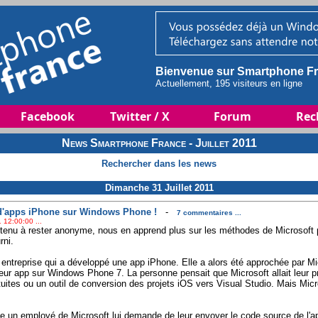
Bienvenue sur Smartphone Fr
Actuellement, 195 visiteurs en ligne
Facebook
Twitter / X
Forum
Rec
News Smartphone France - Juillet 2011
Rechercher dans les news
Dimanche 31 Juillet 2011
 d'apps iPhone sur Windows Phone !
-
7 commentaires ...
 12:00:00 ...
a tenu à rester anonyme, nous en apprend plus sur les méthodes de Microsoft 
rni.
 entreprise qui a développé une app iPhone. Elle a alors été approchée par Mic
 leur app sur Windows Phone 7. La personne pensait que Microsoft allait leur p
uites ou un outil de conversion des projets iOS vers Visual Studio. Mais Micro
ne un employé de Microsoft lui demande de leur envoyer le code source de l'a