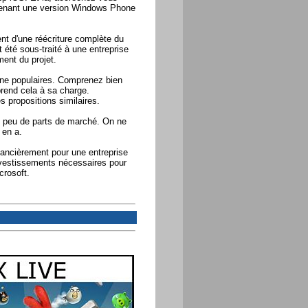
ntenant une version Windows Phone
nt d'une réécriture complète du
 été sous-traité à une entreprise
ment du projet.
one populaires. Comprenez bien
 prend cela à sa charge.
 propositions similaires.
i peu de parts de marché. On ne
 en a.
financièrement pour une entreprise
investissements nécessaires pour
crosoft.