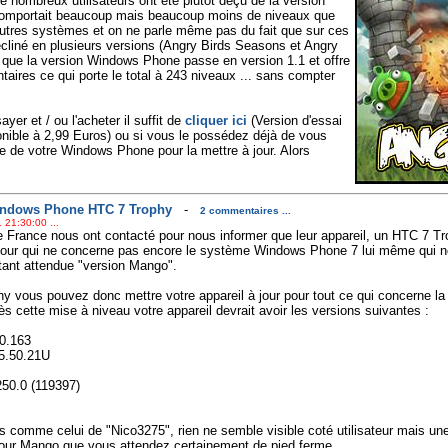
 de nombreux utilisateurs ont été plutôt déçu de la version
comportait beaucoup mais beaucoup moins de niveaux que
 autres systèmes et on ne parle même pas du fait que sur ces
écliné en plusieurs versions (Angry Birds Seasons et Angry
t que la version Windows Phone passe en version 1.1 et offre
ires ce qui porte le total à 243 niveaux ... sans compter
ayer et / ou l'acheter il suffit de
cliquer ici
(Version d'essai
onible à 2,99 Euros) ou si vous le possédez déjà de vous
ce de votre Windows Phone pour la mettre à jour. Alors
Windows Phone HTC 7 Trophy
-
2 commentaires ...
 21:30:00 ...
 France nous ont contacté pour nous informer que leur appareil, un HTC 7 Tro
 jour qui ne concerne pas encore le système Windows Phone 7 lui même qui ne
ant attendue "version Mango".
vous pouvez donc mettre votre appareil à jour pour tout ce qui concerne la pa
près cette mise à niveau votre appareil devrait avoir les versions suivantes :
0.163
45.50.21U
250.0 (119397)
s comme celui de "Nico3275", rien ne semble visible coté utilisateur mais un
jour Mango que vous attendez certainement de pied ferme.