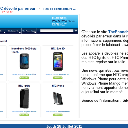
 dévoilé par erreur
-
Pas de commentaire ...
 17:00:00 ...
C'est sur le site
ThePhoneH
dévoilés par erreur dans la r
informations supprimées d
proposé par le fabricant ta
Les appareils dévoilés ne so
des HTC Ignite et HTC Prime 
maintes reprise sur la toile.
Une news qui n'est pas révo
nous confirme que HTC pro
Windows Phone pour cette r
Windows Phone Mango même 
rien vraiment apporter de no
aujourd'hui sur le marché.
Source de l'information : Si
Jeudi 28 Juillet 2011