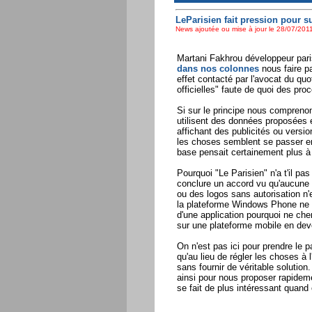
LeParisien fait pression pour su
News ajoutée ou mise à jour le 28/07/2011
Martani Fakhrou développeur paris
dans nos colonnes
nous faire p
effet contacté par l'avocat du quo
officielles" faute de quoi des pro
Si sur le principe nous comprenon
utilisent des données proposées e
affichant des publicités ou versi
les choses semblent se passer en
base pensait certainement plus 
Pourquoi "Le Parisien" n'a t'il pa
conclure un accord vu qu'aucune a
ou des logos sans autorisation n
la plateforme Windows Phone ne s
d'une application pourquoi ne che
sur une plateforme mobile en deve
On n'est pas ici pour prendre le p
qu'au lieu de régler les choses à 
sans fournir de véritable solution
ainsi pour nous proposer rapidemen
se fait de plus intéressant quand 