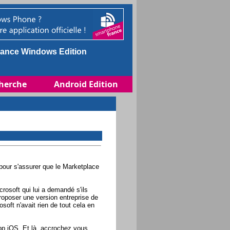
ance Windows Edition
herche
Android Edition
pour s'assurer que le Marketplace
rosoft qui lui a demandé s'ils
roposer une version entreprise de
soft n'avait rien de tout cela en
pp iOS. Et là, accrochez vous