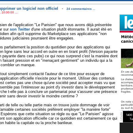
pprimer un logiciel non officiel
-
24 commentaires ...
 10:00:00 ...
ien de l'application "Le Parisien" que nous avons déjà présentée
ar sur
son Twitter
d'une situation plutôt étonnante. Il aurait été en
tidien afin qu'il supprime du Marketplace ses applications "non
cédures judiciaires pourraient être engagées.
s parfaitement la position du quotidien pour des applications qui
n ligne sans leur accord en outre en en tirant profit (Version payante
on payante dans ces pubs) ce qui nous surprend c'est la manière dont
 faisant pression et en "menaçant gentiment" un individu qui a la
à combler un manque.
s tout simplement contacté l'auteur de ce titre pour essayer de
pplication officielle n'existe pour le moment. Utiliser des contenus
'est certes pas une chose qu'une société peut accepter mais vu que
emble pas l'intéresser au point d'y investir dans le développement
rche t-elle pas à conclure un partenariat pour s'assurer une présence
nir sans devoir investir le moindre centime ?
arti de telle ou telle partie mais on trouve juste dommage de voir
l'amiable certaines sociétés préfèrent employer "la manière forte"
. Espérons que cette situation se règle ou que "Le Parisien" agisse
t son application officielle car ce quotidien est certainement ce qui
on habite la capitale ou la proche banlieue.