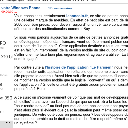
 à votre Windows Phone
-
17 commentaires ...
 09:00:00 ...
Vous connaissez certainement
leboncoin.fr
, ce site de petites an
une céllèbre marque de meubles. En effet ce petit site est parti de r
2006 pour être précis, pour devenir aujourd'hui un véritable concurren
détenus par des multinationales comme eBay.
Si nous vous parlons aujourd'hui de ce site de petites annonces grat
un développeur indépendant français, vient de récemment publier su
doux nom de "Le pti coin". Cette application destinée à tous les t
est en fait "un interpréteur" de la version mobile du site du boin coin 
d'offrir une interface bien plus ergonomique et agréable à utiliser. La
semble gagné.
Par contre suite à
l'histoire de l'application "Le Parisien"
nous ne
recommander cette applcation non officielle qui ne semble avoir con
elle propose le contenu. Aussi bien soit elle que se passera t'il demai
de modifier sa version mobile que le logiciel "convertit" ou qu'ils de
de l'application ? Si celle ci avait été gratuite aucun problème n'aurai
proposée à 1 Euro ...
A ce sujet on s'étonne vraiment de voir que pas mal de développeurs
officielles" sans avoir eu l'accord de qui que ce soit. Si à la base l
"pour rendre service" au final pas mal de ces applications sont paya
n'est alors plus si évident que ça et la situation peut même poser d
juridiques. De votre coté vous en pensez quoi ? Les développeurs doiv
que bon leur semble ou le droit des sites doit être respecté même s'i
un système ?