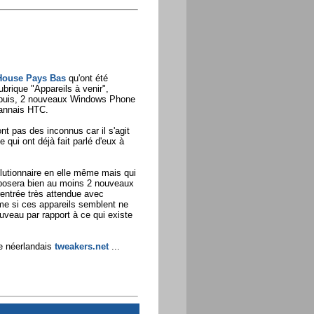
ouse Pays Bas
qu'ont été
ubrique "Appareils à venir",
epuis, 2 nouveaux Windows Phone
wannais HTC.
nt pas des inconnus car il s'agit
qui ont déjà fait parlé d'eux à
lutionnaire en elle même mais qui
posera bien au moins 2 nouveaux
entrée très attendue avec
si ces appareils semblent ne
uveau par rapport à ce qui existe
te néerlandais
tweakers.net
...