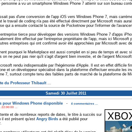
e personne a vu un smartphone Windows Phone 7 atterrir sur son bureau co
gissait pas d'une conversion de l'app iOS vers Windows Phone 7, mais carréme
t le travail de coding n'a pas été effectué directment par Microsoft mais aurait
rise qui a ensuite contacté la source de Pocketnow pour l'informer de l'avance
e entreprise tierce pour développer des versions Windows Phone 7 d'apps iPh
lement être effectué par l'entreprise propriétaire de l'app, mais ici Microsoft
tres entreprises qui ont confirmé avoir été approchées par Microsoft avec des
ement pourquoi le Marketplace est aussi complet en si peu de temps et avec s
 on ne peut pas nier qu'il s'agit d'argent bien investie, et de l'argent Microsoft
icrosoft rendu indispensable par l'hégémonie d'Apple. Il est en effet difficile 
one et un développeur spécialisé dans la plateforme d'effectuer ensuite les 
 7, surtout compte tenu des faibles parts de marché de la plateforme de Mi
ite du Professeur Thibault
...
Samedi 30 Juillet 2011
ds pour Windows Phone disponible
-
4 commentaires ...
 22:00:00 ...
ente et de nombreux reports de dates, le titre à succès sur
 il est présent qu'est
Angry Birds
a été publié pour
.