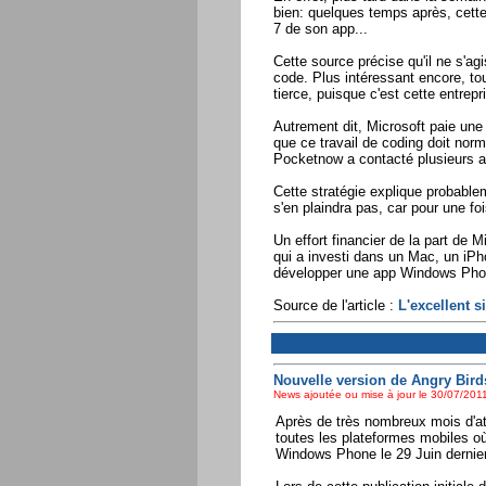
bien: quelques temps après, cett
7 de son app...
Cette source précise qu'il ne s'a
code. Plus intéressant encore, tou
tierce, puisque c'est cette entrep
Autrement dit, Microsoft paie un
que ce travail de coding doit norma
Pocketnow a contacté plusieurs au
Cette stratégie explique probabl
s'en plaindra pas, car pour une fois
Un effort financier de la part de M
qui a investi dans un Mac, un iPh
développer une app Windows Phone
Source de l'article :
L'excellent s
Nouvelle version de Angry Bir
News ajoutée ou mise à jour le 30/07/2011
Après de très nombreux mois d'att
toutes les plateformes mobiles où
Windows Phone le 29 Juin dernier