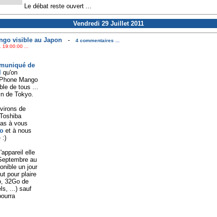
Le débat reste ouvert ...
Vendredi 29 Juillet 2011
go visible au Japon
-
4 commentaires ...
 19:00:00 ...
muniqué de
I
qu'on
 Phone Mango
ble de tous ...
in de Tokyo.
virons de
 Toshiba
pas à vous
o
et à nous
 :)
'appareil elle
 Septembre au
ponible un jour
ut pour plaire
, 32Go de
, ...) sauf
pourra