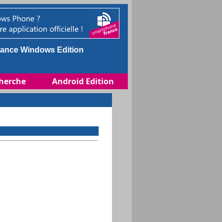
ance Windows Edition
herche
Android Edition