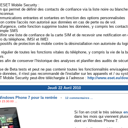
d’ESET Mobile Security :
qui permet de définir des contacts de confiance via la liste noire ou blanche
inconnus
communications entrantes et sortantes en fonction des options personnalisées
ion contre l'accès non autorisé aux données en cas de perte ou de vol.
 d'urgence, cette fonction supprime toutes les données, y compris les contac
 simple SMS
inir une liste de confiance de la carte SIM et de recevoir une notification en 
ro du téléphone, IMSI et IMEI
ositifs de protection du mobile contre la désinstallation non autorisée du logic
 régulier de toutes les fonctions vitales du téléphone, y compris la vie de la bat
rs.
s afin de conserver l’historique des analyses et planifier des audits de sécuri
 de Beta tests et peut ne pas contenir toutes les fonctionnalités envisagées 
de données, il n'est pas recommandé de l'installer sur les appareils et / ou 
 Mobile Security peut-être téléchargée à l’adresse :
http://www.eset.eu/do
Jeudi 22 Avril 2010
Windows Phone 7 pour la rentrée
-
12 commentaires ...
 15:30:00 ...
Si l'on en croit le très sérieux
en
dans les mois qui viennent plu
dont un Windows Phone 7.