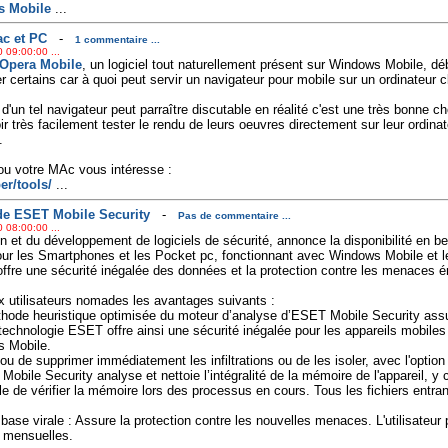
s Mobile
...
ac et PC
-
1 commentaire ...
 09:00:00 ...
Opera Mobile
, un logiciel tout naturellement présent sur Windows Mobile,
r certains car à quoi peut servir un navigateur pour mobile sur un ordinateur 
é d'un tel navigateur peut parraître discutable en réalité c'est une très bonne 
 très facilement tester le rendu de leurs oeuvres directement sur leur ordinat
.
 ou votre MAc vous intéresse :
r/tools/
...
de ESET Mobile Security
-
Pas de commentaire ...
 08:00:00 ...
 et du développement de logiciels de sécurité, annonce la disponibilité en be
r les Smartphones et les Pocket pc, fonctionnant avec Windows Mobile et le
fre une sécurité inégalée des données et la protection contre les menaces 
 utilisateurs nomades les avantages suivants :
thode heuristique optimisée du moteur d’analyse d’ESET Mobile Security assur
technologie ESET offre ainsi une sécurité inégalée pour les appareils mobile
s Mobile.
ou de supprimer immédiatement les infiltrations ou de les isoler, avec l'option
obile Security analyse et nettoie l’intégralité de la mémoire de l'appareil, y
le de vérifier la mémoire lors des processus en cours. Tous les fichiers entra
base virale : Assure la protection contre les nouvelles menaces. L'utilisateur
 mensuelles.