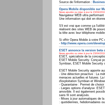
Source de l'information :
Busines
Opera Mobile disponible sur M
News ajoutée ou mise à jour le 23/04/2010
Navigateur WEB ultra performant
Une information qui doit en étonne
S'il est vrai que comme ça l'utilit
réalisent des sites WEB de pouvoir
la tête avec leur téléphone mobile
Si offrir Opera Mobile à votre PC
-
http://www.opera.com/develope
ESET annonce la version beta 
News ajoutée ou mise à jour le 23/04/2010
ESET, spécialiste de la conception
ESET Mobile Security. Conçue pou
Symbian, ESET Mobile Security of
ESET Mobile Security apporte aux
- Une détection proactive : La mé
menaces actuelles et futures. La 
d'exploitation Symbian et Window
- Quarantaine : Permet de choisir 
- Larges options d’analyse :ESET M
amovible. Il est également possib
sans fil sont analysés.
- Mises à jour automatiques de la 
: quotidiennes, hebdomadaires ou