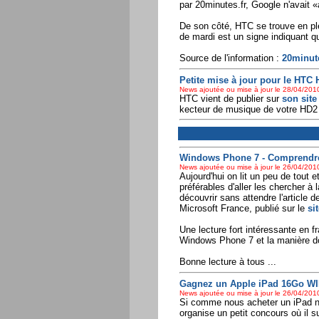
par 20minutes.fr, Google n'avait 
De son côté, HTC se trouve en plei
de mardi est un signe indiquant qu
Source de l'information :
20minut
Petite mise à jour pour le HTC
News ajoutée ou mise à jour le 28/04/2010
HTC vient de publier sur
son sit
kecteur de musique de votre HD2 c
Windows Phone 7 - Comprendre
News ajoutée ou mise à jour le 26/04/2010
Aujourd'hui on lit un peu de tout 
préférables d'aller les chercher 
découvrir sans attendre l'article
Microsoft France, publié sur le
si
Une lecture fort intéressante en f
Windows Phone 7 et la manière don
Bonne lecture à tous ...
Gagnez un Apple iPad 16Go WI
News ajoutée ou mise à jour le 26/04/2010
Si comme nous acheter un iPad ne
organise un petit concours où il 