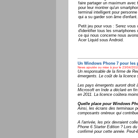
faire partager un maximum avec 
pour leur montrer qu'un smartpho
terminal intelligent pour personne 
qui a su garder son âme d'enfant.
Petit jeu pour vous : Serez vous
d'identifier tous les smartphones 
ce qui nous concerne nous avons
Acer Liquid sous Android.
Un Windows Phone 7 pour les 
News ajoutée ou mise à jour le 23/04/2010
Un responsable de la firme de Re
émergents. Le coût de la licence 
Les pays émergents auront droit à
Microsoft en Inde a déclaré en f
en 2011. La licence coûtera moins
Quelle place pour Windows Phon
Ainsi, les écrans des terminaux 
composants onéreux qui contribuer
A l'arrivée, les prix devraient c
Phone 6 Starter Edition ? Lors du
confirmé pour cette année. Peut-êt