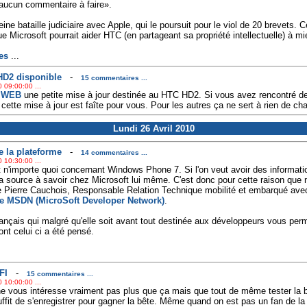
«aucun commentaire à faire».
ne bataille judiciaire avec Apple, qui le poursuit pour le viol de 20 brevets. 
e Microsoft pourrait aider HTC (en partageant sa propriété intellectuelle) à m
es
...
 HD2 disponible
-
15 commentaires ...
 09:00:00 ...
e WEB
une petite mise à jour destinée au HTC HD2. Si vous avez rencontré de
ette mise à jour est faîte pour vous. Pour les autres ça ne sert à rien de ch
Lundi 26 Avril 2010
 la plateforme
-
14 commentaires ...
 10:30:00 ...
et n'importe quoi concernant Windows Phone 7. Si l'on veut avoir des information
à la source à savoir chez Microsoft lui même. C'est donc pour cette raison qu
 de Pierre Cauchois, Responsable Relation Technique mobilité et embarqué av
te MSDN (MicroSoft Developer Network)
.
rançais qui malgré qu'elle soit avant tout destinée aux développeurs vous perm
t celui ci a été pensé.
FI
-
15 commentaires ...
 10:00:00 ...
 vous intéresse vraiment pas plus que ça mais que tout de même tester la bê
suffit de s'enregistrer pour gagner la bête. Même quand on est pas un fan de l