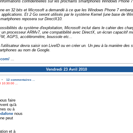
informations confidentielles sur les prochains smartphones Windows Phone 7
ionne en 32 bits et Microsoft a demandé à ce que les Windows Phone 7 emba
s applications. Et 2 Go seront utilisés par le système Kernel (une base de Wi
 smartphones reposera sur DirectX10.
ossibilités du système d'exploitation, Microsoft inclut dans le cahier des ch
t un processeur ARMv7, une compatibilité avec DirectX, un écran capacitif mul
 FM, AGPS, accéléromètre, boussole etc...
l'utilisateur devra saisir son LiveID ou en créer un. Un peu à la manière des 
martphones au nom de Google.
.com/
...
Vendredi 23 Avril 2010
-
12 commentaires ...
 10:30:00 ...
nous faire
rvent qu'à
mes ou à
dafone
nous
one peut
tion et à