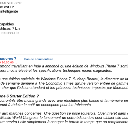
tous vos amis
ne est un
intelligente
 capables
utilisés ? En
 reconnu le
pauvres ?
-
Pas de commentaire ...
 10:00:00 ...
dmond travaillant en Inde a annoncé qu’une édition de Windows Phone 7 sorti
sera moins élevé et les spécifications techniques moins exigeantes.
 une édition spéciale de Windows Phone 7. Sudeep Bharati, le directeur de la 
in de semaine dernière à The Economic Times qu'une version entrée de gamme 
 cher que l'édition standard et les prérequis techniques imposés par Microsof
e 6 Starter Edition ?
pourront-ils être moins grands avec une résolution plus basse et la mémoire 
ont à réduire le coût de conception pour les fabricants.
oller aux marchés concernés. Une question se pose toutefois. Quel intérêt dan
 Mobile World Congress le lancement de cette édition low cost ciblant elle au
re servira-t-elle simplement à occuper le terrain le temps que sa remplaçante