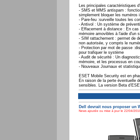
Les principales caractéristiques 
- SMS et MMS antispam : fonction 
simplement bloquer les numéros 
- Pare-feu :surveille toutes les 
- Antivol : Un système de prévent
- Effacement à distance : En cas
mémoire amovibles à l'aide d'un
- SIM rattachement : permet de déf
non autorisée, y compris le numé
- Protection par mot de passe :disp
pour trafiquer le système
- Audit de sécurité : Un diagnostic
mémoire, et les processus en cou
- Nouveaux Journaux et statistique
ESET Mobile Security est en phase
En raison de la perte éventuelle 
sensibles. La version Beta d’ESET
Dell devrait nous proposer un 
News ajoutée ou mise à jour le 22/04/2010