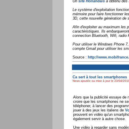
Un
site Hollandais
a obtenu des 
Le système d'exploitation fonct
mémoire pour faire fonctionner le
3D, cette nouvelle génération de
Afin d'exploiter au maximum les p
caractéristiques. Ils embarqueron
connection Bluetooth, Wifi, radio
Pour utiliser le Windows Phone 7, 
compte Gmail pour utiliser les s
Source :
http://www.mobifrance
Ca sert à tout les smartphones
News ajoutée ou mise à jour le 23/04/2010
Alors que la publicité essaye de 
croire que les smartphones ne se
téléphoner, à lancer des program
jouer à des jeux les italiens de
Vo
prouvent en vidéo qu'un smartph
également servir à autre chose.
Une vidéo à regarder sans modéra