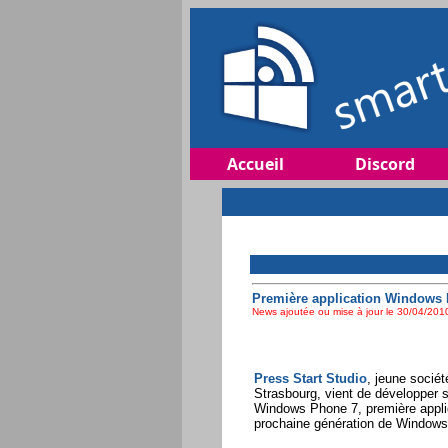
Accueil
Discord
Première application Windows 
News ajoutée ou mise à jour le 30/04/2010
Press Start Studio
, jeune socié
Strasbourg, vient de développer 
Windows Phone 7, première appli
prochaine génération de Window