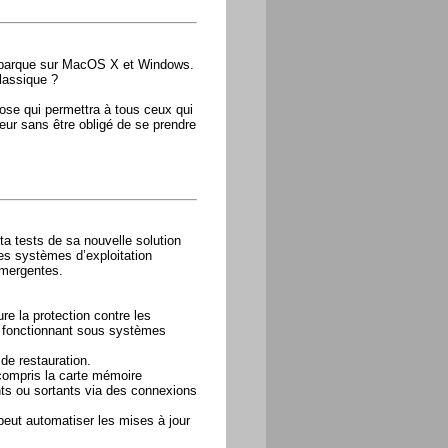
 débarque sur MacOS X et Windows.
classique ?
chose qui permettra à tous ceux qui
eur sans être obligé de se prendre
ta tests de sa nouvelle solution
s systèmes d’exploitation
émergentes.
e la protection contre les
s fonctionnant sous systèmes
 de restauration.
 compris la carte mémoire
nts ou sortants via des connexions
 peut automatiser les mises à jour