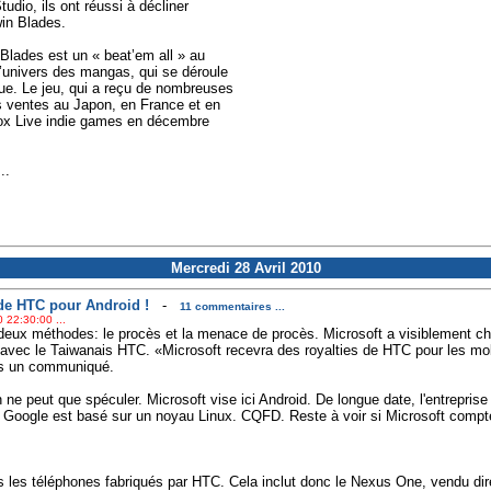
dio, ils ont réussi à décliner
in Blades.
inBlades est un « beat’em all » au
l’univers des mangas, qui se déroule
ue. Le jeu, qui a reçu de nombreuses
es ventes au Japon, en France et en
box Live indie games en décembre
..
Mercredi 28 Avril 2010
 de HTC pour Android !
-
11 commentaires ...
 22:30:00 ...
 deux méthodes: le procès et la menace de procès. Microsoft a visiblement ch
d avec le Taiwanais HTC. «Microsoft recevra des royalties de HTC pour les mo
ns un communiqué.
 ne peut que spéculer. Microsoft vise ici Android. De longue date, l'entreprise
Google est basé sur un noyau Linux. CQFD. Reste à voir si Microsoft compte 
us les téléphones fabriqués par HTC. Cela inclut donc le Nexus One, vendu di