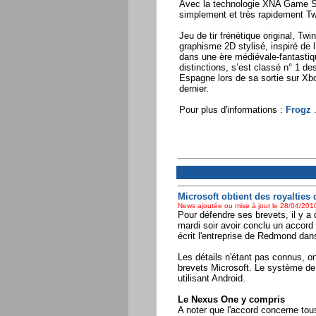
Avec la technologie XNA Game Stu
simplement et très rapidement Tw
Jeu de tir frénétique original, Tw
graphisme 2D stylisé, inspiré de 
dans une ère médiévale-fantastiq
distinctions, s’est classé n° 1 d
Espagne lors de sa sortie sur X
dernier.
Pour plus d'informations :
Frogz
.
Microsoft obtient des royalties
News ajoutée ou mise à jour le 28/04/2010
Pour défendre ses brevets, il y a
mardi soir avoir conclu un accor
écrit l'entreprise de Redmond da
Les détails n'étant pas connus, on
brevets Microsoft. Le système de 
utilisant Android.
Le Nexus One y compris
A noter que l'accord concerne to