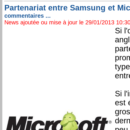
Partenariat entre Samsung et M
commentaires ...
News ajoutée ou mise à jour le 29/01/2013 10:30:
Si l
angl
part
prom
typ
entr
Si l
est 
gros
dern
peu 