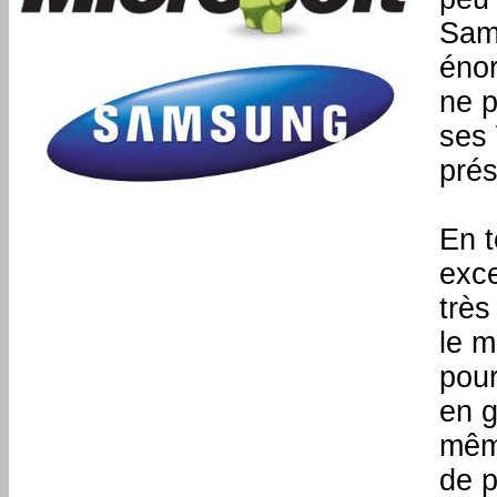
Sams
éno
ne p
ses 
prés
En t
exce
très
le m
pour
en g
mêm
de p