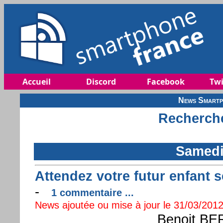
Accueil
Discord
Facebook
Twi
News Smartp
Recherche
Samedi
Attendez votre futur enfant
-
1 commentaire ...
News ajoutée ou mise à jour le 31/03/2012
Benoit BE