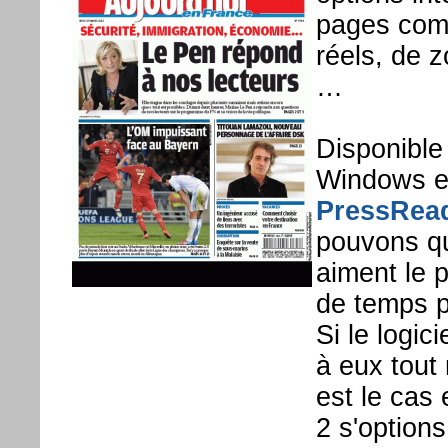
pages comm
réels, de 
…
Disponible
Windows e
PressRea
pouvons q
aiment le p
de temps po
Si le logic
à eux tout
est le cas 
2 s'options