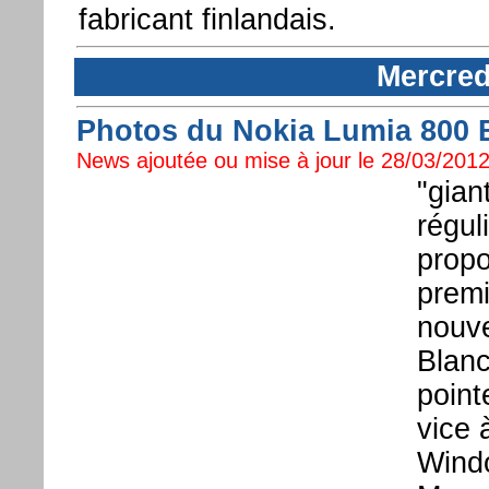
fabricant finlandais.
Mercred
Photos du Nokia Lumia 800 
News ajoutée ou mise à jour le 28/03/2012
"gian
régul
propo
premi
nouve
Blanc
point
vice 
Wind