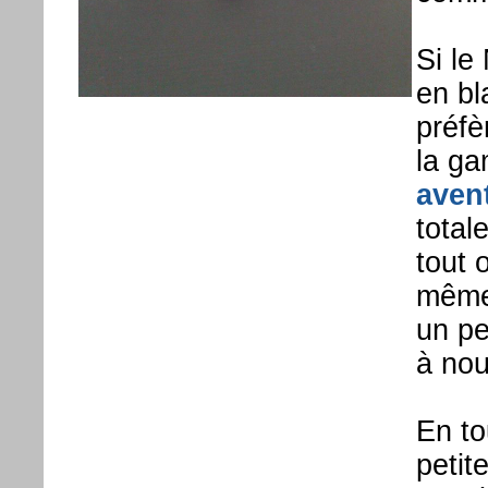
Si le
en bl
préfè
la g
aven
total
tout 
même 
un pe
à no
En to
petit