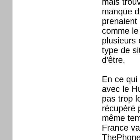
mais trou
manque de
prenaient 
comme le 
plusieurs 
type de si
d'être.
En ce qui
avec le Hu
pas trop 
récupéré 
même temp
France va 
ThePhoneH