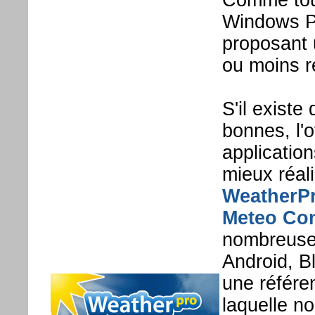
Comme tou
Windows Ph
proposant 
ou moins r
S'il existe
bonnes, l'
applicatio
mieux réal
WeatherP
Meteo Con
nombreuse
Android, B
une référe
laquelle n