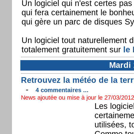
Un logiciel qui n'est certes pa
qui fera certainement le bonhe
qui gère un parc de disques S
Un logiciel tout naturellement d
totalement gratuitement sur
le
Mardi
Retrouvez la météo de la ter
-
4 commentaires ...
News ajoutée ou mise à jour le 27/03/2012
Les logici
certainemen
utilisées,