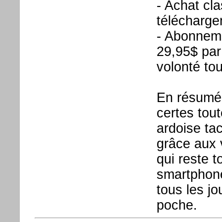
- Achat cla
télécharg
- Abonneme
29,95$ par
volonté to
En résumé u
certes tou
ardoise tac
grâce aux
qui reste t
smartphone
tous les j
poche.