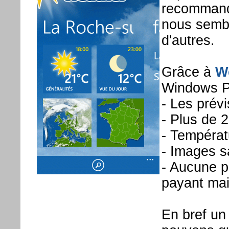
recommande
nous sembl
d'autres.
Grâce à
W
Windows P
- Les prév
- Plus de 2
- Températ
- Images sa
- Aucune pu
payant mai
En bref un 