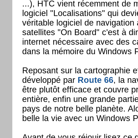
...), HTC vient récemment de m
logiciel "Localisations" qui de
véritable logiciel de navigation
satellites "On Board" c'est à d
internet nécessaire avec des 
dans la mémoire du Windows 
Reposant sur la cartographie et
développé par
Route 66
, la n
être plutôt efficace et couvre p
entière, enfin une grande parti
pays de notre belle planète. Alo
belle la vie avec un Windows
Avant de vous réjouir lisez ce 