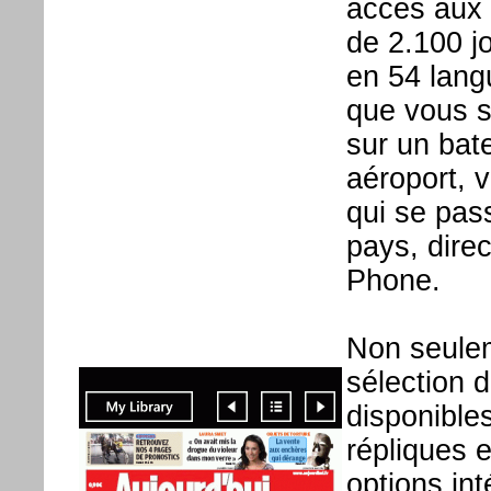
accès aux 
de 2.100 j
en 54 lang
que vous s
sur un bat
aéroport, 
qui se pass
pays, dire
Phone.
Non seulem
sélection d
disponible
répliques 
options int