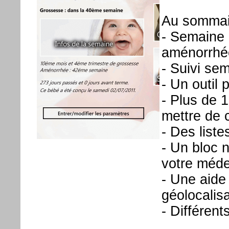
Au sommair
- Semaine 
aménorrhé
- Suivi se
- Un outil 
- Plus de 
mettre de 
- Des list
- Un bloc 
votre méde
- Une aide 
géolocalisa
- Différent