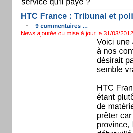
service qu'il paye ?
HTC France : Tribunal et pol
-
9 commentaires ...
News ajoutée ou mise à jour le 31/03/2012 
Voici une 
à nos con
désirait p
semble vra
HTC Franc
étant plut
de matérie
prêter car
province, 